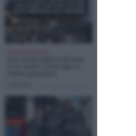
RICHIESTA SPIEGAZIONI
Post razzista legato a Riccione
su un canale a nome Lega. La
sindaca: gravissimo
Redazione
di