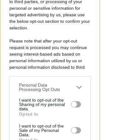
to third parties, or processing of your
dell'anno
personal or sensitive information for
targeted advertising by us, please use
Redazione
di
the below opt-out section to confirm your
selection.
Please note that after your opt-out
request is processed you may continue
seeing interest-based ads based on
personal information utilized by us or
personal information disclosed to third
parties prior to your opt-out.
Personal Data
You may separately opt-out of the further
APPROVATO DAL CDA
Processing Opt Outs
disclosure of your personal information
Dati in crescita nella semestrale
by third parties on the IAB’s list of
I want to opt-out of the
di IEG, stime al rialzo per
Sharing of my personal
downstream participants.
l'esercizio 2026
data.
Opted In
This information may also be disclosed
Redazione
di
I want to opt-out of the
by us to third parties on the IAB’s List of
Sale of my Personal
Downstream Participants that may
Data.
further disclose it to other third parties.