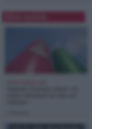
Altre notizie
REPORT ANNUALE 2025
Stipendi, forniture, tributi. 145
milioni distribuiti da Hera nel
riminese
Redazione
di