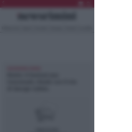
Ultima Ora
Sport
Sociale
Europa
Eventi
Località
NEWSRIMINI RIMINI
Rimini. Il Festival Jazz
Crossroads chiude con il trio
di George Cables.