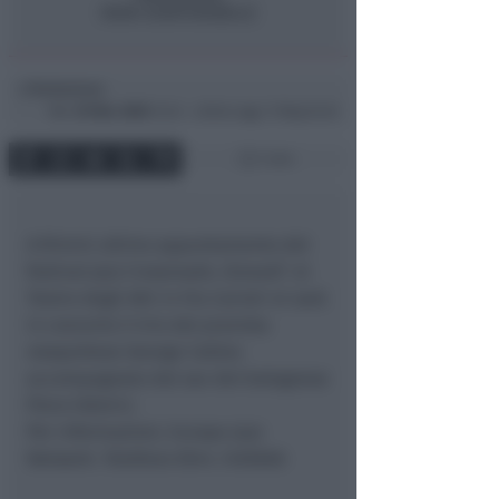
Redazione
di
Mar
29 Mar 2005
12:24 ~ ultimo agg. 11 Mag 04:52
1 min
A Rimini ultimo appuntamento del
festival jazz Crossroads. Giovedi’ al
Teatro degli Atti in Via Cairoli 42 sarà
in concerto il trio del pianista
newyorkese George Cables
accompagnato dal sax del bolognese
Piero Odorici.
Per informazioni, Europe Jazz
Network. Telefono 0544 /405666