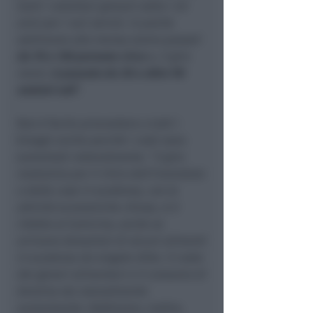
tanti i volontari giovani sotto i 40
anni per i vari servizi. In poche
settimane alla mensa siamo passati
da 70 a 130 persone circa
e, il giro
nonni,
è passato da 30 a oltre 90
anziani soli
“.
Non è facile provvedere a tutti i
bisogni anche perchè i costi sono
aumentati notevolmente. “
Il giro
mattutino per il ritiro dell’invenduto
o delle cose in scadenza, con le
attività economiche chiuse, si è
ridotto al lumicino, anche se
arrivano donazioni di alcuni alimenti
in scadenza da singole ditte. Il costo
dei generi alimentari e il consumo di
benzina sta naturalmente
aumentando. Dobbiamo, inoltre,