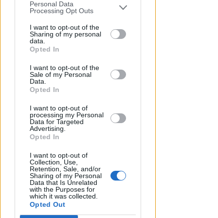
invasione arbitraria
Personal Data
You may separately opt-out of the further
Processing Opt Outs
disclosure of your personal information
Redazione
di
by third parties on the IAB’s list of
I want to opt-out of the
Sharing of my personal
downstream participants.
data.
Opted In
This information may also be disclosed
I want to opt-out of the
by us to third parties on the IAB’s List of
Sale of my Personal
Downstream Participants that may
Data.
further disclose it to other third parties.
Opted In
I want to opt-out of
processing my Personal
Data for Targeted
Advertising.
LUNEDÌ 10 AGOSTO
Opted In
Processo alla Repubblica
Italiana: ha mantenuto le sue
I want to opt-out of
Collection, Use,
promesse?
Retention, Sale, and/or
Sharing of my Personal
Data that Is Unrelated
Redazione
di
with the Purposes for
which it was collected.
Opted Out