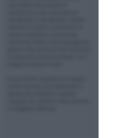
provvedere all’acquisto di
mascherine e del materiale per
disinfettare e disinfettarsi. Questo
lievitare di costi e il perdurare di
questa situazione ci preoccupa
veramente molto
.
Stanno giungendo,
grazie a Dio, anche piccole donazioni
in denaro da diverse persone, ma il
bisogno è sempre tanto”.
Da qui anche l’appello ad un gesto
molto concreto, una donazione in
denaro per sostenere il grande
impegno nei confronti delle persone
in maggiore difficoltà.