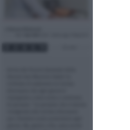
Simona Mulazzani
di
Mar
7 Apr 2020
12:56 ~ ultimo agg. 27 Mag 22:13
2 min
Arriva dal Vicario Generale della
Diocesi don Maurizio Fabbri la
richiesta di sostenere la Caritas
diocesana che ogni giorno è
impegnata a dare aiuto a centinaia
di persone. “
Le persone che si stanno
rivolgendo alla Caritas diocesana
per chiedere aiuto aumentano ogni
giorno. Ma, grazie a Dio, sono anche