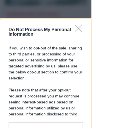
ISCRIZIONI SINO A FINE AGOSTO
Numeri in forte crescita per la
Scuola Vela dello Yacht Club
Do Not Process My Personal
Rimini
Information
FOTO
Icaro Sport
di
If you wish to opt-out of the sale, sharing
to third parties, or processing of your
personal or sensitive information for
targeted advertising by us, please use
the below opt-out section to confirm your
selection.
Please note that after your opt-out
request is processed you may continue
seeing interest-based ads based on
personal information utilized by us or
BOLOGNESE E NON SOLO
personal information disclosed to third
Controlli nelle colonie
parties prior to your opt-out.
abbandonate: due denunce per