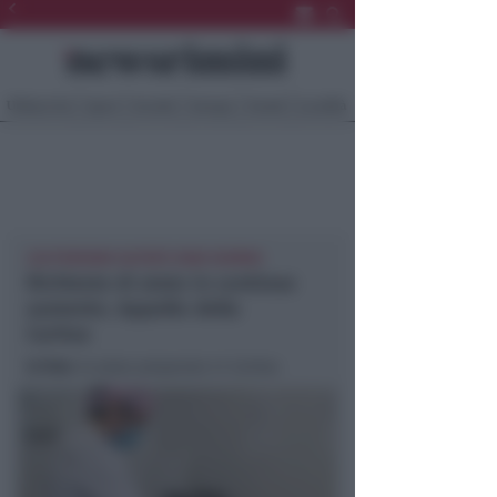
Ultima Ora
Sport
Sociale
Europa
Eventi
Località
220 PERSONE AIUTATE OGNI GIORNO
Richieste di aiuto in continuo
aumento. Appello della
Caritas
In foto
: la pizza preparata in Caritas