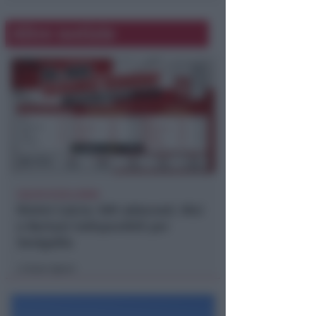
Altre notizie
CALCIO ECCELLENZA
Rimini Calcio: 509 abbonati. Nisi
e Bertani indisponibili per
Senigallia
Icaro Sport
di