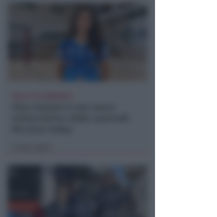
VOLLEY B1 FEMMINILE
Elisa Graziani è una nuova
schiacciatrice della Lasersoft
Riccione Volley
Icaro Sport
di