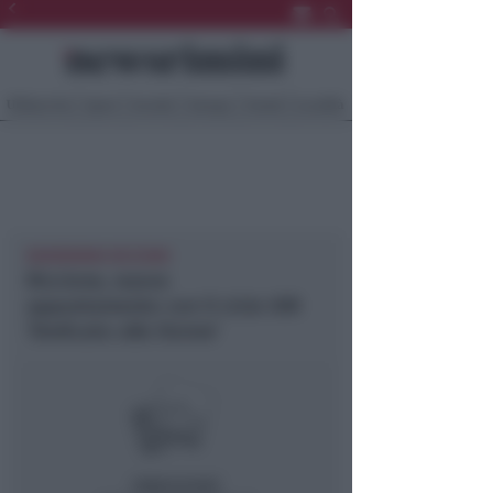
Ultima Ora
Sport
Sociale
Europa
Eventi
Località
NEWSRIMINI RICCIONE
Riccione, nuovo
appuntamento con il ciclo IOR
‘Dedicato alle Donne’