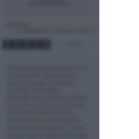
Redazione
di
Lun
14 Mar 2005
17:41 ~ ultimo agg. 11 Mag 04:24
1 min
Continuano gli appuntamenti con il
ciclo di incontri ‘Dedicato alla
Donna’ promosso dall’Istituto
Oncologico Romagnolo.
Mercoledì, alle ore 20.30, al Palazzo
del Turismo di Riccione, si parlerà
del “Reinserimento nella vita
quotidiana del paziente guarito’.
Interverranno, tra gli altri, i dottori
Lorenzo Gianni eValentina Arcangeli.