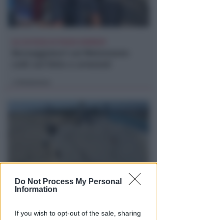
ALL'ALTEZZA DI PIAZZA KENNEDY
Borseggiatori sul Metromare:
colti sul fatto e arrestati
Redazione
di
Do Not Process My Personal
Information
PER LA MESSA DEL PONTEFICE
Papa Leone XIV a Rimini: iniziati
If you wish to opt-out of the sale, sharing
i lavori di allestimento a