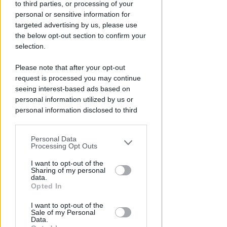
to third parties, or processing of your
piazzale Boscovich
personal or sensitive information for
targeted advertising by us, please use
Redazione
di
the below opt-out section to confirm your
selection.
Please note that after your opt-out
request is processed you may continue
seeing interest-based ads based on
personal information utilized by us or
personal information disclosed to third
parties prior to your opt-out.
Personal Data
You may separately opt-out of the further
GESTIONE DIRETTA DEL COMUNE
Processing Opt Outs
disclosure of your personal information
Riapre il parcheggio del Grand
by third parties on the IAB’s list of
I want to opt-out of the
Hotel di Riccione: 252 posti a
Sharing of my personal
downstream participants.
disposizione
data.
Opted In
This information may also be disclosed
Redazione
di
I want to opt-out of the
by us to third parties on the IAB’s List of
Sale of my Personal
Downstream Participants that may
Data.