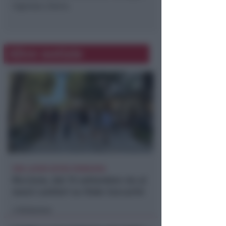
Ingresso Libero.
Altre notizie
FINE LAVORI ENTRO PRIMAVERA
Riccione, dal 15 settembre via ai
nuovi cantieri su Viale Ceccarini
Redazione
di