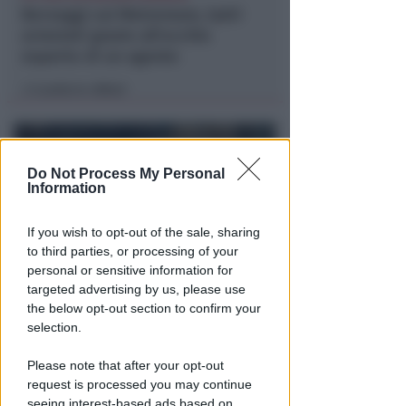
Borseggi sul Metromare, ladri
arrestati grazie all'occhio
esperto di un agente
Lamberto Abbati
di
Do Not Process My Personal
Information
If you wish to opt-out of the sale, sharing
to third parties, or processing of your
personal or sensitive information for
targeted advertising by us, please use
OSSERVATORIO CGIL INCA
the below opt-out section to confirm your
Allarme infortuni sul lavoro a
selection.
Rimini: +13% nel primo semestre
dell'anno
Please note that after your opt-out
request is processed you may continue
Redazione
di
seeing interest-based ads based on