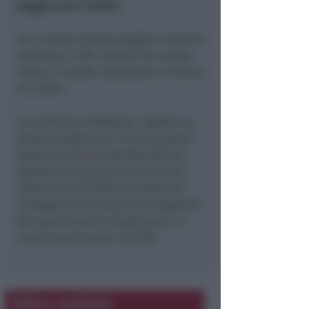
peggio con il 27,83%.
Tra i comuni Santarcangelo e Coriano
superano il 37%. A Rimini ha votato
invece il 32,53%. Sassofeltrio si ferma
al 21,98%.
Lo scrutinio, ininfluente, registra un
ampio margine per il si nei quattro
quesiti sul lavoro: dall'86,34% del
quesito su licenziamento e limite
indennità all'87,83% di quello sul
reintegro da licenziamenti ilegittimi.
Nel quesito sulla cittadinanza i si
invece sono invece il 61,10%.
Altre notizie