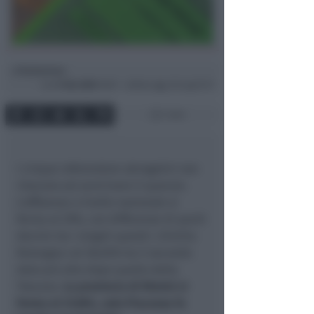
Redazione
di
Lun
9 Giu 2025
16:07 ~ ultimo agg. 26 Lug 01:17
1 min
I cinque referendum abrogativi non
riescono ad avvicinare il quorum.
L'affluenza a livello nazionale si
ferma al 29%, con differenze di pochi
decimi tra i singoli quesiti. L'Emilia
Romagna col 38,05% ha il secondo
dato più alto dopo quello della
Toscana.
La provincia di Rimini si
ferma al 31,18%, solo Piacenza fa