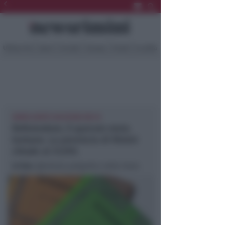
Ultima Ora
Sport
Sociale
Europa
Eventi
Località
ININFLUENTE SUCCESSO DEI SI
Referendum, il quorum resta
lontano. La provincia di Rimini
chiude al 31,15%
In foto
: @istituto poligrafico dello Stato