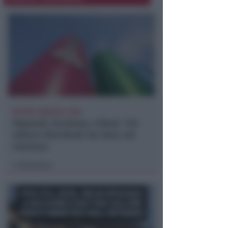
REPORT ANNUALE 2025
Stipendi, forniture, tributi. 145
milioni distribuiti da Hera nel
riminese
Redazione
di