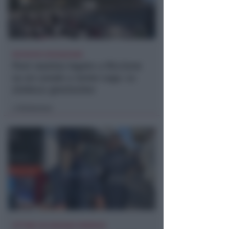
RICHIESTA SPIEGAZIONI
Post razzista legato a Riccione
su un canale a nome Lega. La
sindaca: gravissimo
Redazione
di
VITTIMA UN ANZIANO RIMINESE