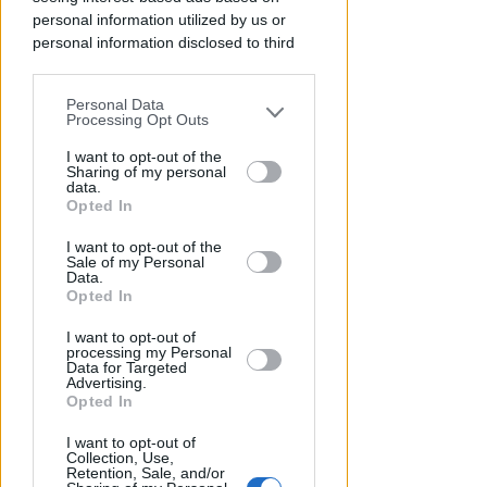
personal information utilized by us or
personal information disclosed to third
parties prior to your opt-out.
Personal Data
You may separately opt-out of the further
Processing Opt Outs
disclosure of your personal information
by third parties on the IAB’s list of
I want to opt-out of the
Sharing of my personal
downstream participants.
data.
Opted In
This information may also be disclosed
APPROVATO DAL CDA
I want to opt-out of the
by us to third parties on the IAB’s List of
Dati in crescita nella semestrale
Sale of my Personal
Downstream Participants that may
Data.
di IEG, stime al rialzo per
further disclose it to other third parties.
Opted In
l'esercizio 2026
I want to opt-out of
Redazione
di
processing my Personal
Data for Targeted
Advertising.
Opted In
I want to opt-out of
Collection, Use,
Retention, Sale, and/or