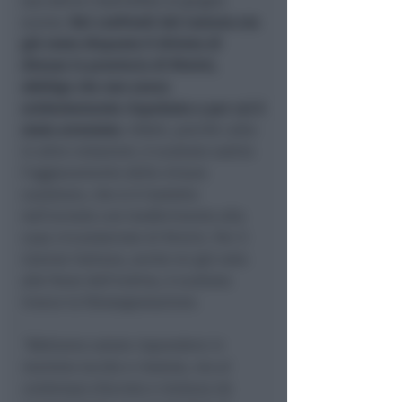
suo attivo risalirebbe al giugno
scorso.
Nei confronti del rumeno era
già stato disposto il divieto di
dimora in provincia di Rimini,
obbligo che non aveva
evidentemente rispettato e per cui è
stato arrestato.
Infatti, poiché colto
in altre violazioni, è scattato subito
l’aggravamento della misura
cautelare, che si è tradotto
nell’arresto con trasferimento alla
casa circondariale di Rimini. Per il
42enne italiano, anche lui già noto
alle forze dell’ordine, è scattata
invece la fotosegnalazione.
“Abbiamo voluto rispondere in
maniera lucida e risoluta, ma al
contempo discreta e lontana da