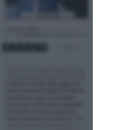
Lamberto Abbati
di
Lun
16 Dic 2024
19:19 ~ ultimo agg. 9 Giu 08:44
3 min
Uno è finito in carcere mentre l’altro
è stato denunciato a piede libero.
Si
è chiuso il cerchio sugli aggressori
della tabaccheria Cooper di Bellaria
Igea Marina, dove il 4 dicembre
scorso due uomini hanno aggredito
un cliente che li aveva sorpresi a
rubare all’interno del tabacchi
. Una
scena ripresa dalle telecamere di