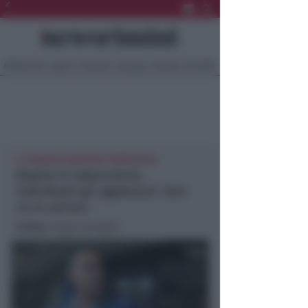
Ultima Ora
Sport
Sociale
Europa
Eventi
Località
IL SINDACO: RISPOSTA TEMPESTIVA
Rapina in tabaccheria,
individuati gli aggressori. Uno
va in carcere
In foto
: Filippo Giorgetti