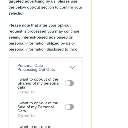
targeted advertising by us, please use
the below opt-out section to confirm your
selection.
Please note that after your opt-out
DOPO I RECENTI EPISODI
Sicurezza a Riccione. Il M5S:
request is processed you may continue
seeing interest-based ads based on
serve confronto politico serio e
personal information utilized by us or
non scaricabarile
personal information disclosed to third
parties prior to your opt-out.
Redazione
di
Personal Data
You may separately opt-out of the further
Processing Opt Outs
disclosure of your personal information
by third parties on the IAB’s list of
I want to opt-out of the
Sharing of my personal
downstream participants.
data.
Opted In
This information may also be disclosed
I want to opt-out of the
by us to third parties on the IAB’s List of
Sale of my Personal
Downstream Participants that may
Data.
further disclose it to other third parties.
Opted In
DRAMMA IN MARE
I want to opt-out of
Stroncato in acqua da un