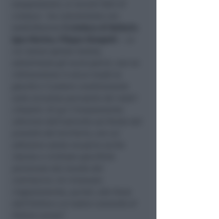
esasperazioni, ai recenti fatti di
cronaca
– ha commentato con
soddisfazione
il sindaco di Bellaria
Igea Marina, Filippo Giorgetti
-.
La
cui natura spesso isolata,
sottolineata gli scorsi giorni, non ne
ridimensiona in alcun modo la
gravità e il potere condizionante
sulla sicurezza percepita dai nostri
cittadini. Di qui l’innalzamento
ulteriore dell’asticella sul fronte del
presidio del territorio, con cui
abbiamo voluto recepire anche
istanze e richieste specifiche
pervenute dal mondo del
commercio. Un rinnovato
ringraziamento, quindi, alle Forze
dell’Ordine e al nostro comando di
Polizia Locale”.