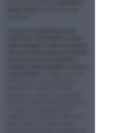
sicurezza utilizzate da
carabinieri e
polizia Locale
per identificare gli
aggressori.
“
Proprio la corrispondenza alle
descrizioni e all’identikit ricavato
dalle immagini di videosorveglianza
che hanno immortalato quest’ultimo
grave episodio ha insospettito e
indotto la nostra pattuglia a fermare
i due individui
“
, si legge in una nota
diramata del Comune di Bellaria
Igea Marina.
“Non una ‘cattura’
casuale, ma frutto di una concreta
azione di controllo del territorio, sia
in strada che in prossimità dei
negozi ed in particolare negli orari
serali, messa in campo su input
dell’amministrazione comunale e di