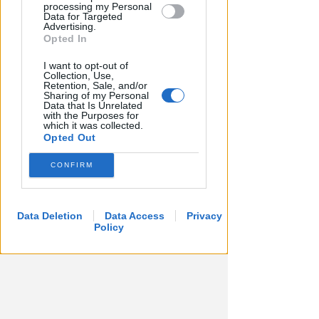
processing my Personal
malore, turista 65enne perde la
Data for Targeted
Advertising.
vita a Riccione
Opted In
Lamberto Abbati
di
I want to opt-out of
Collection, Use,
Retention, Sale, and/or
Sharing of my Personal
Data that Is Unrelated
with the Purposes for
which it was collected.
Opted Out
CONFIRM
Data Deletion
Data Access
Privacy
I GENITORI ORIGINARI DI RIMINI
Policy
Muore a 19 anni Tommaso
Ugolini, nipote della consigliera
regionale
Redazione
di