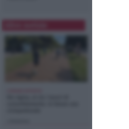
Altre notizie
A MISANO ADTIATICO
Rio Agina, al via i lavori di
consolidamento. In futuro una
ciclopedonale
Redazione
di