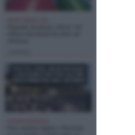
REPORT ANNUALE 2025
Stipendi, forniture, tributi. 145
milioni distribuiti da Hera nel
riminese
Redazione
di
RICHIESTA SPIEGAZIONI
Post razzista legato a Riccione