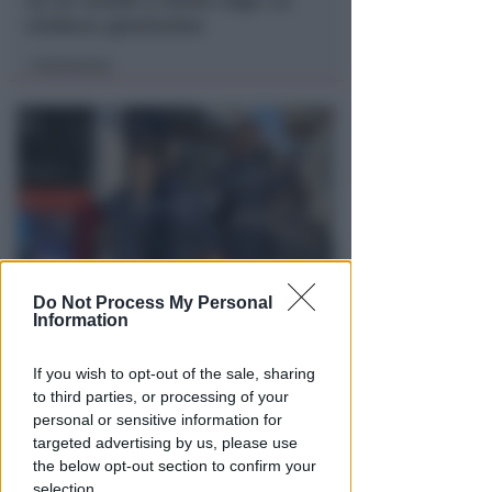
su un canale a nome Lega. La
sindaca: gravissimo
Redazione
di
Do Not Process My Personal
VITTIMA UN ANZIANO RIMINESE
Information
Borseggi sul Metromare, ladri
arrestati grazie all'occhio
If you wish to opt-out of the sale, sharing
esperto di un agente
to third parties, or processing of your
personal or sensitive information for
Lamberto Abbati
di
targeted advertising by us, please use
the below opt-out section to confirm your
selection.