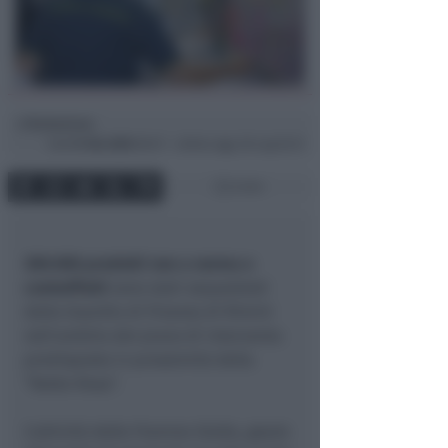
Redazione
di
Sab
21 Giu 2025
08:57 ~ ultimo agg. 28 Lug 03:31
2 min
300.000 prodotti non a norma e
contraffatti
sono stati sequestrati
dalla Guardia di Finanza di Rimini
nell'ambito del piano di intervento
predisposto in prossimità della
“Notte Rosa”.
L’attività delle Fiamme Gialle, grazie