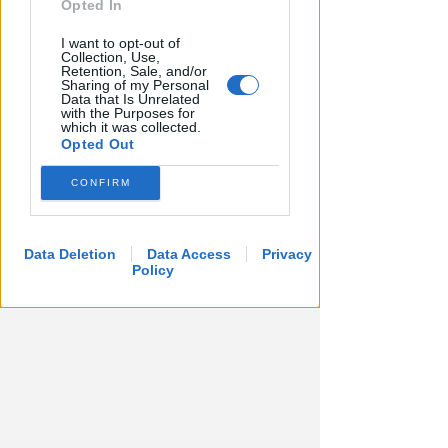
Opted In
I want to opt-out of
Collection, Use,
APPROVATO DAL CDA
Retention, Sale, and/or
Dati in crescita nella semestrale
Sharing of my Personal
Data that Is Unrelated
di IEG, stime al rialzo per
with the Purposes for
which it was collected.
l'esercizio 2026
Opted Out
Redazione
di
CONFIRM
Data Deletion
Data Access
Privacy
Policy