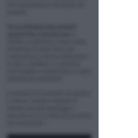
alla composizione e all’origine dei
prodotti.
Per le violazioni sono previste
sanzioni fino a 50 mila euro.
Il
titolare, un grossista, è stato anche
denunciato a piede libero per
ricettazione e commercializzazione
di beni contraffatti. La posizione
dell’indagato è attualmente al vaglio
dell’Autorità Giudiziaria.
Il commercio di prodotti non genuini
e insicuri, ricorda la Guardia di
Finanza, non solo danneggia il
mercato ma è un rischio per la salute
dei consumatori.