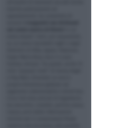
all’analisi di elementi raccolti anche
tramite pedinamenti ed
appostamenti, ha consentito di
scovare
3 magazzini non dichiarati
nel centro storico di Rimini
in cui
erano stipati i beni, poi sequestrati,
su cui erano riprodotti loghi e segni
distintivi di Nike, Apple, Pokemon,
Super Mario Bros, Gucci e Louis
Vuitton, Armani. Tra questi, anche 15
mila “pupazzi virali” di Sonny Angel
e Pop Mart, diventati un vero e
proprio fenomeno globale nel
segmento collezionabile e blind box.
Circa 140 mila articoli di bigiotteria
tra orecchini, ciondoli, perline erano,
invece, privi delle informazioni
minime per il consumatore finale
relative alla sicurezza, alla qualità,