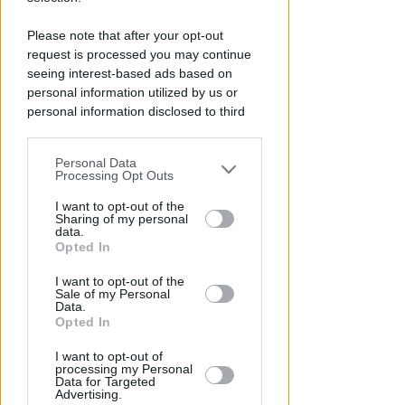
Please note that after your opt-out
request is processed you may continue
seeing interest-based ads based on
personal information utilized by us or
personal information disclosed to third
parties prior to your opt-out.
OSSERVATORIO CGIL INCA
Personal Data
You may separately opt-out of the further
Processing Opt Outs
Allarme infortuni sul lavoro a
disclosure of your personal information
Rimini: +13% nel primo semestre
by third parties on the IAB’s list of
I want to opt-out of the
dell'anno
Sharing of my personal
downstream participants.
data.
Opted In
Redazione
di
This information may also be disclosed
I want to opt-out of the
by us to third parties on the IAB’s List of
Sale of my Personal
Downstream Participants that may
Data.
further disclose it to other third parties.
Opted In
I want to opt-out of
processing my Personal
Data for Targeted
Advertising.