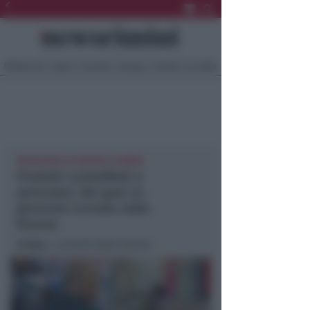
Ultima Ora
Sport
Sociale
Europa
Eventi
Località
MAGAZZINI IN CENTRO A RIMINI
Prodotti contraffatti e
pericolosi. Nei guai un
grossista scovato dalla
finanza
In foto
: I controlli della finanza