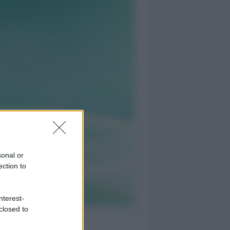
sonal or
ection to
nterest-
closed to