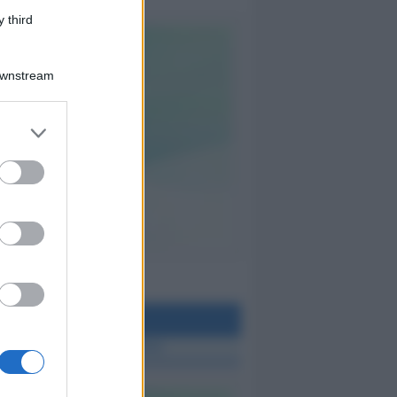
 third
Downstream
teo Rimini
 TUTTE LE NOTIZIE SUL METEO