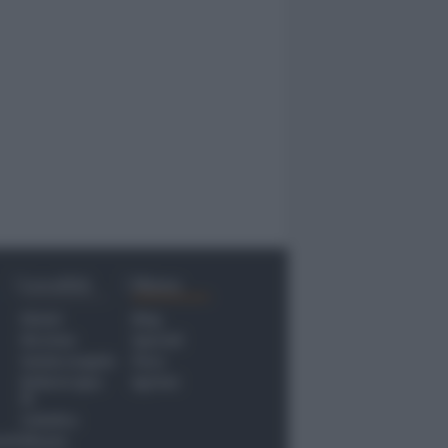
Località
Menu
Rimini
Blog
Riccione
Speciali
Santarcangelo
Fiera
Bellaria Igea
Agrinet
M.
Cattolica
nti
Misano