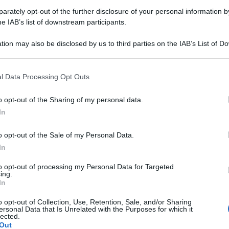
rately opt-out of the further disclosure of your personal information by
he IAB’s list of downstream participants.
tion may also be disclosed by us to third parties on the IAB’s List of 
 that may further disclose it to other third parties.
l Data Processing Opt Outs
o opt-out of the Sharing of my personal data.
In
o opt-out of the Sale of my Personal Data.
ISCRIZIONI SINO A FINE AGOSTO
In
Numeri in forte crescita per la Scuola
Vela dello Yacht Club Rimini
to opt-out of processing my Personal Data for Targeted
ing.
Me
In
LEGGI
o opt-out of Collection, Use, Retention, Sale, and/or Sharing
Icaro Sport
FOTO
di
ersonal Data that Is Unrelated with the Purposes for which it
lected.
Out