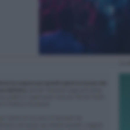
Ven
2
imini ha sospeso per quindici giorni le licenze alla
ano Adriatico
, perché "divenuto luogo pericoloso
ezza pubblica", applicando l’articolo 100 del TULPS
i di Pubblica Sicurezza).
a l’ultimo di una serie d’interventi dei
riatico nel locale, per distinti episodi: a seguito