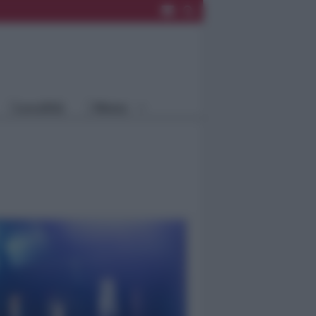
Rimini
Blog
Riccione
Speciali
Santarcangelo
Fiera
Bellaria Igea
Agrinet
M.
Cattolica
Misano
Località
Menu
Coriano
Rimini
Blog
Riccione
Speciali
Santarcangelo
Fiera
Bellaria Igea M.
Agrinet
Cattolica
Misano
Coriano