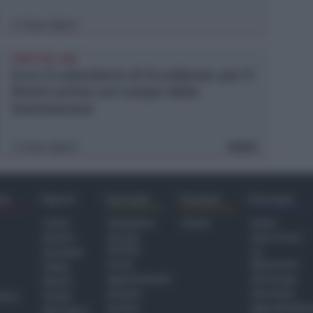
Icaro Sport
di
CRER FIGC LND
Ecco il calendario di Eccellenza: per il
Rimini prima sul campo della
Sammaurese
Icaro Sport
VIDEO
di
ra
Sport
Sociale
Eventi
Europa
Calcio
Redazione
Eventi
Home
Basket
Perché
Fake & Fact
Sociale
Baseball
TG
Focus
Newsroom
Volley
Appuntamenti
GR Europa
Motori
Dossier
Interviste
hiesa
Tennis
Servizi
Approfondime
Altri Sport