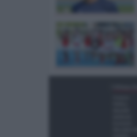
Ultima O
Cronaca
Politica
Attualità
Ambiente
Economia
Vita della C
Viabilità