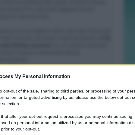
è stato accoltellato alla spalla, al torace ed alla
 diverse liti e sono stati segnalati diversi
rappo di catenine d’oro.
apertura per la stagione estiva sono stati diversi gli
r fatti avvenuti nel locale o nelle pertinenze.
Il 118
 otto distinte occasioni
, tra cui quattro interventi
ersone in stato di alterazione dovuta
nze alcoliche.
 "concreta pericolosità nei confronti di interessi
ocess My Personal Information
 della sicurezza e dell’ordine pubblico", con
tore di Rimini è stata disposta la sospensione
to opt-out of the sale, sharing to third parties, or processing of your per
discoteca è dotata, in particolare quella di
formation for targeted advertising by us, please use the below opt-out s
tà di pubblico spettacolo e di somministrazione di
 selection.
ocale da ballo che, per i prossimi 15 giorni a
 that after your opt-out request is processed you may continue seeing i
ugno, non potranno essere più esercitate.
ased on personal information utilized by us or personal information dis
 prior to your opt-out.