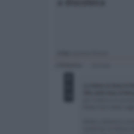
a discoteca
Giovani
Università
In foto
: repertorio (Pexels)
Redazione
di
2 min
La Polizia di Stato di R
Villa delle Rose di Mis
per l’ordine e la sicur
(Testo Unico delle Legg
Risale a domenica scors
Carabinieri di Misano Ad