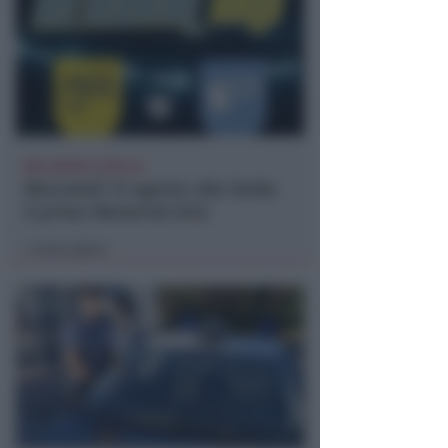
BELLARIVA E STELLA
Mercoledì 12 agosto alla Stella
il primo Memorial Arlo
Icaro Sport
di