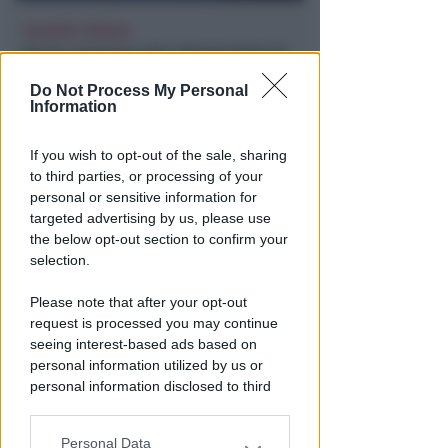
VACANZA TRAGICA
Va in caserma per denunciare la
scomparsa del marito, ma
Do Not Process My Personal
scopre che è morto
Information
Lamberto Abbati
di
If you wish to opt-out of the sale, sharing
to third parties, or processing of your
personal or sensitive information for
targeted advertising by us, please use
the below opt-out section to confirm your
selection.
Please note that after your opt-out
request is processed you may continue
seeing interest-based ads based on
personal information utilized by us or
DOPO I RECENTI EPISODI
Sicurezza a Riccione. Il M5S:
personal information disclosed to third
parties prior to your opt-out.
serve confronto politico serio e
non scaricabarile
Personal Data