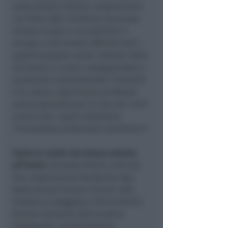
tante piazze d’Italia, condanniamo
con forza ogni iniziativa che possa
minare la pace e la stabilità in
Europa e nel mondo affinché tutti i
popoli possano vivere insieme nella
sicurezza e in pace impegnandosi a
preservare durevolmente l’umanità
e la natura. Esprimiamo profonda
preoccupazione per la vita dei civili
ucraini per i quali chiediamo
l’immediata protezione umanitaria”
.
Tante le realtà che hanno aderito
all’invito
: Amnesty Rimini, Articolo
Uno, Associazione No Border Aps,
Associazione Rumori Sinistri Odv,
Cattolica Coraggiosa, CIDI di Rimini
(Centro Iniziativa Democratica
Insegnanti), Coordinamento