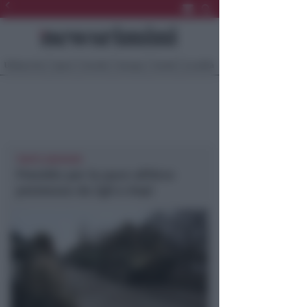
Ultima Ora
Sport
Sociale
Europa
Eventi
Località
TANTE ADESIONI
Presidio per la pace all’Arco
promosso da Cgil e Anpi