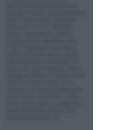
Democrazia Costituzionale Rimini,
Emergency Rimini, Federconsumatori
Rimini, Futuro Verde, GD Giovani
Democratici Rimini, I Sentinelli
Rimini, Libera Rimini, Libertà e
Giustizia Rimini, Manifesto contro
l’Odio e l’Ignoranza, Pacha Mama,
Partito Comunista Italiano, Partito
della Rifondazione Comunista, PD
Rimini, Riccione Coraggiosa, Rimini
Coraggiosa, Rimini in Comune, Rimini
Umana, Sinistra Italiana, Vite in
Transito, CSU Coriano Sinistra Unita,
Verdi Europa, Verdi Rimini, Grotta
Rossa Spazio pubblico autogestito,
Associazione Papa Giovanni XXIII,
Operazione Colomba, PSI