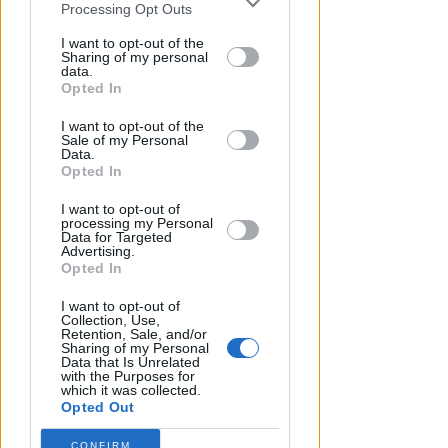
You may separately opt-out of the further
Processing Opt Outs
disclosure of your personal information
Redazione
di
by third parties on the IAB’s list of
I want to opt-out of the
Sharing of my personal
downstream participants.
data.
Opted In
This information may also be disclosed
I want to opt-out of the
by us to third parties on the IAB’s List of
Sale of my Personal
Downstream Participants that may
Data.
further disclose it to other third parties.
Opted In
I want to opt-out of
processing my Personal
Data for Targeted
Advertising.
TANA VINCE A JESI
Opted In
Scatta il torneo nazionale Open
femminile del Tennis Club
I want to opt-out of
Viserba
Collection, Use,
Retention, Sale, and/or
Sharing of my Personal
Icaro Sport
di
Data that Is Unrelated
with the Purposes for
which it was collected.
Opted Out
CONFIRM