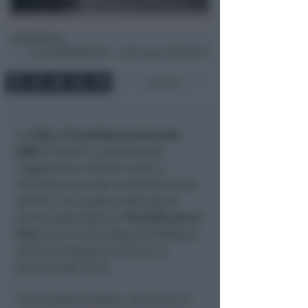
Redazione
di
Gio
24 Feb 2022
16:59 ~ ultimo agg. 29 Mag 08:45
2 min
La
CGIL e il Comitato provinciale
ANPI
di Rimini, condannando
l’aggressione militare russa, e
chiedono uno stop immediato delle
ostilità. Con questa motivazione
hanno organizzato un
Presidio per la
Pace
che si terrà Sabato 26 febbraio
all’Arco d’Augusto di Rimini, a
partire dalle 10.30.
“
Con questo presidio, così come in