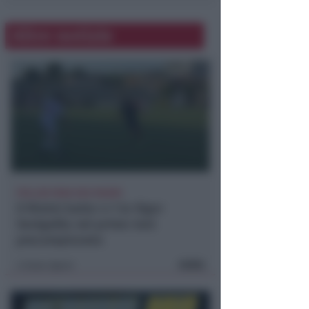
Altre notizie
POLLINI PARA DUE RIGORI
Il Rimini batte 4-1 la Vigor
Senigallia nel primo test
precampionato
FOTO
Icaro Sport
di