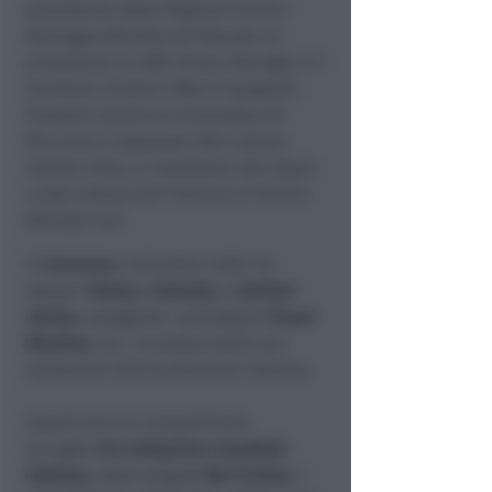
presidente della Regione Emilia-
Romagna Michele de Pascale, la
presidente di APA Chiara Sbarigia e il
direttore artistico Marco Spagnoli.
Presenti anche la vicesindaca di
Riccione e assessora alla Cultura
Sandra Villa, e l'assessore allo Sport
e alla Cultura del Comune di Rimini
Michele Lari.
Il
Concorso
, articolato nelle tre
sezioni
Drama
,
Comedy
e
Limited
Series
, assegnerà i prestigiosi
Premi
Maximo
, tra i riconoscimenti più
autorevoli dell’audiovisivo italiano.
Quest’anno la competizione
accoglie
tre anteprime mondiali
italiane
, tutte targate
Rai Fiction
:
I