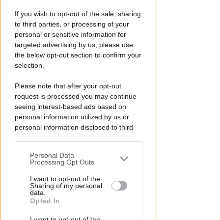
If you wish to opt-out of the sale, sharing
to third parties, or processing of your
personal or sensitive information for
DAL 10 AGOSTO
targeted advertising by us, please use
A San Marino scatta
the below opt-out section to confirm your
l'emergenza idrica: divieti e
selection.
maggiorazioni in bolletta
Please note that after your opt-out
Redazione
di
request is processed you may continue
seeing interest-based ads based on
personal information utilized by us or
personal information disclosed to third
parties prior to your opt-out.
Personal Data
You may separately opt-out of the further
Processing Opt Outs
disclosure of your personal information
by third parties on the IAB’s list of
I want to opt-out of the
Sharing of my personal
downstream participants.
data.
Opted In
NEL CORSO DI DUE SERATE
This information may also be disclosed
Metromare, controlli serrati
I want to opt-out of the