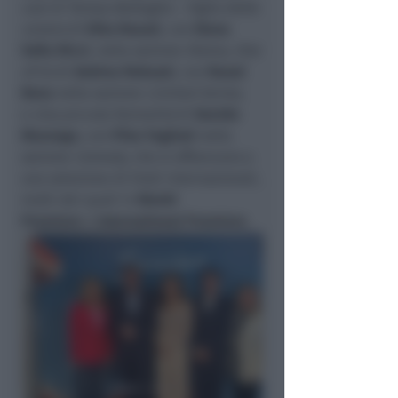
casi di Teresa Battaglia – Figlia della
cenere
di
Kiko Rosati
, con
Elena
Sofia Ricci
, nella sezione
Drama
,
One
of Us
di
Andrea Rebuzzi
, con
Raoul
Bova
nella sezione
Limited Series
,
e
Una piccola formalità
di
Davide
Marengo
, con
Pilar Fogliati
nella
sezione
Comedy
, che si affiancano a
una selezione di titoli internazionali,
molti dei quali in
World
Premiere
o
International Premiere
.
precedente
successiva