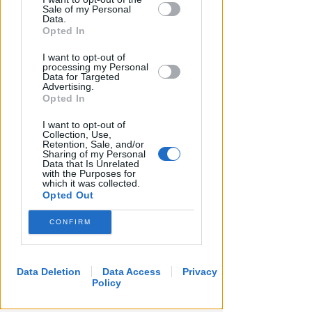
by us to third parties on the IAB’s List of
sulle corse: oltre 90 sanzioni
Sale of my Personal
Downstream Participants that may
Data.
further disclose it to other third parties.
Opted In
Redazione
di
I want to opt-out of
processing my Personal
Data for Targeted
Advertising.
Opted In
I want to opt-out of
Collection, Use,
Retention, Sale, and/or
Sharing of my Personal
Data that Is Unrelated
with the Purposes for
which it was collected.
FINE LAVORI ENTRO PRIMAVERA
Opted Out
Riccione, dal 15 settembre via ai
nuovi cantieri su Viale Ceccarini
CONFIRM
Redazione
di
Data Deletion
Data Access
Privacy
Policy