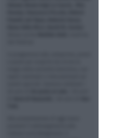
Giraud, Bruno luigi Lo Cascio, Rita
Pavone, Francesco Piccolo, Robert
Powell, Jeri Ryan, Roberto Sessa,
Elena Sofia Ricci, David W. Zucker
.
Attesa anche
Matilde Gioli
, madrina
del Festival.
In programma talk, anteprime, premi
e panel per scoprire da vicino la
magia della serialità televisiva, con
ospiti nazionali e internazionali ed
eventi speciali. Saranno celebrati i
30 anni di
Un posto al sole
, i 50 anni
di
Gesù di Nazareth
, i 60 anni di
Star
Trek.
Alla presentazione di oggi erano
presenti il sottosegretario alla
Cultura Lucia Borgonzoni, il