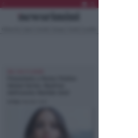
Ultima Ora
Sport
Sociale
Europa
Eventi
Località
DAL 3 ALL'11 LULGIO
Presentato a Roma l'Italian
Global Series. Madrina
dell'evento Matilde Gioli
In foto
: Matilde Gioli