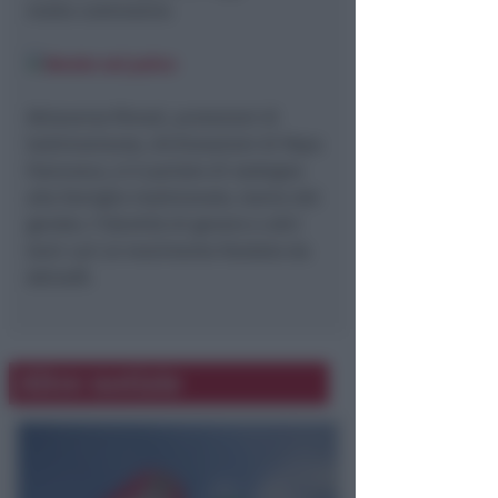
molto controversi.
Attraverso filmati, proiezioni di
testimonianze, dichiarazioni di Papa
Francesco, si è parlato di sostegno
alla famiglia tradizionale, teoria del
gender, l’identità di genere e altri
temi cari al movimento fondato da
Adinolfi.
Altre notizie