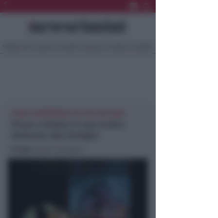
Ultima Ora
Sport
Sociale
Europa
Eventi
Località
EVENTI NEWSRIMINI POLITICA RICCIONE
Povia e Amato in una serata
dedicata alla famiglia
In foto
: Povia sul palco