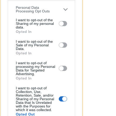
Personal Data
You may separately opt-out of the further
Processing Opt Outs
disclosure of your personal information
by third parties on the IAB’s list of
I want to opt-out of the
Sharing of my personal
downstream participants.
data.
APPROVATO DAL CDA
Opted In
Dati in crescita nella semestrale
This information may also be disclosed
I want to opt-out of the
by us to third parties on the IAB’s List of
di IEG, stime al rialzo per
Sale of my Personal
Downstream Participants that may
l'esercizio 2026
Data.
further disclose it to other third parties.
Opted In
Redazione
di
I want to opt-out of
processing my Personal
Data for Targeted
Advertising.
Opted In
I want to opt-out of
Collection, Use,
Retention, Sale, and/or
Sharing of my Personal
Data that Is Unrelated
with the Purposes for
which it was collected.
Opted Out