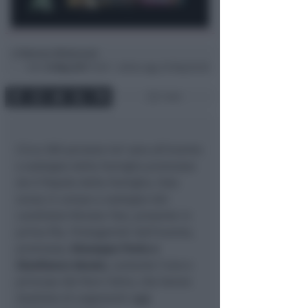
Simona Mulazzani
di
Ven
12 Mag 2017
15:01 ~ ultimo agg. 20 Mag 05:28
1 min
Circa 300 persone ieri sera all’evento
a sostegno della Famiglia promosso
da Il Popolo della Famiglia, lista
scesa in campo a sostegno del
candidato Renata Tosi, presente in
prima fila. Protagonisti dell’evento,
promosso,
Giuseppe Povia e
Gianfranco Amato
, cantante l’uno e
principe del foro l’altro, che hanno
duettato di argomenti oggi