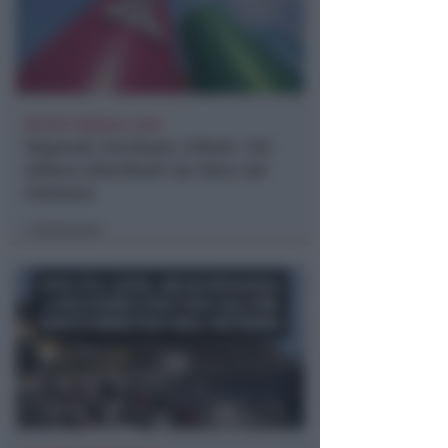
REPORT ANNUALE 2025
Stipendi, forniture, tributi. 145
milioni distribuiti da Hera nel
riminese
Redazione
di