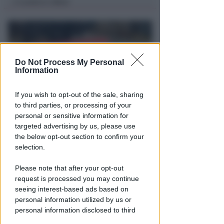
Lamberto Abbati
di
Do Not Process My Personal
Information
If you wish to opt-out of the sale, sharing
to third parties, or processing of your
personal or sensitive information for
OSSERVATORIO CGIL INCA
targeted advertising by us, please use
Allarme infortuni sul lavoro a
the below opt-out section to confirm your
Rimini: +13% nel primo semestre
selection.
dell'anno
Please note that after your opt-out
Redazione
di
request is processed you may continue
seeing interest-based ads based on
personal information utilized by us or
personal information disclosed to third
parties prior to your opt-out.