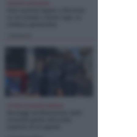
RICHIESTA SPIEGAZIONI
Post razzista legato a Riccione
su un canale a nome Lega. La
sindaca: gravissimo
Redazione
di
VITTIMA UN ANZIANO RIMINESE
Borseggi sul Metromare, ladri
arrestati grazie all'occhio
esperto di un agente