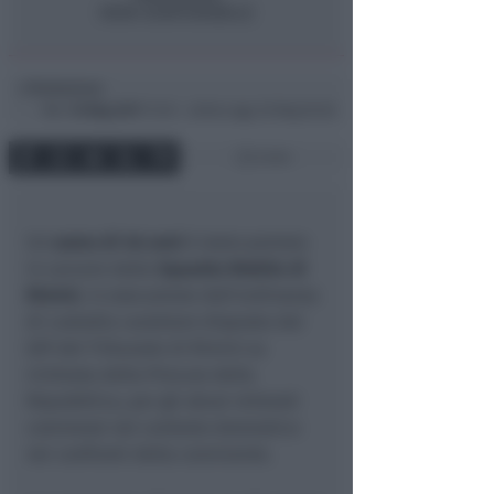
Redazione
di
Mer
10 Mag 2017
13:10 ~ ultimo agg. 20 Mag 05:28
2 min
Un
uomo di 46 anni
è stato portato
in carcere dalla
Squadra Mobile di
Rimini
, in esecuzione dell’ordinanza
di custodia cautelare disposta dal
GIP del Tribunale di Rimini su
richiesta della Procura della
Repubblica, per gli abusi reiterati
commessi nel contesto domestico
nei confronti della convivente.