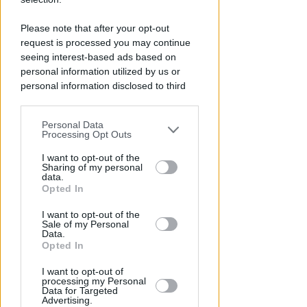
Please note that after your opt-out
request is processed you may continue
seeing interest-based ads based on
personal information utilized by us or
personal information disclosed to third
parties prior to your opt-out.
OSSERVATORIO CGIL INCA
Personal Data
You may separately opt-out of the further
Processing Opt Outs
Allarme infortuni sul lavoro a
disclosure of your personal information
Rimini: +13% nel primo semestre
by third parties on the IAB’s list of
I want to opt-out of the
Sharing of my personal
dell'anno
downstream participants.
data.
Opted In
Redazione
di
This information may also be disclosed
I want to opt-out of the
by us to third parties on the IAB’s List of
Sale of my Personal
Downstream Participants that may
Data.
further disclose it to other third parties.
Opted In
I want to opt-out of
processing my Personal
Data for Targeted
Advertising.