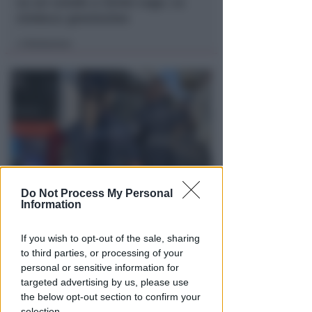
su un canale a nome Lega. La
sindaca: gravissimo
Redazione
di
Do Not Process My Personal
VITTIMA UN ANZIANO RIMINESE
Information
Borseggi sul Metromare, ladri
arrestati grazie all'occhio
If you wish to opt-out of the sale, sharing
esperto di un agente
to third parties, or processing of your
personal or sensitive information for
Lamberto Abbati
di
targeted advertising by us, please use
the below opt-out section to confirm your
selection.