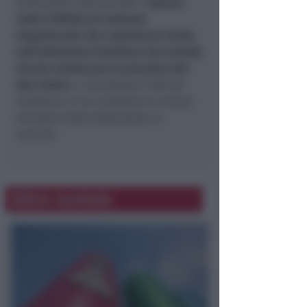
motivazioni dell’arresto «
spesso
sotto l’effetto di sostanze
stupefacenti che consumava anche
nell’abitazione familiare non avendo
alcuna remora per la presenza dei
due minor
i », ha portato il GIP ad
emettere in via cautelare la misura
più grave della detenzione in
carcere.
Altre notizie