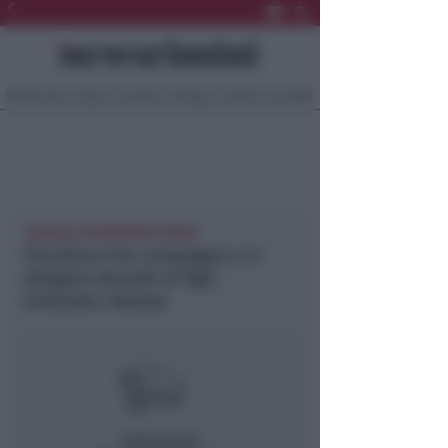
Ultima Ora
Sport
Sociale
Europa
Eventi
Località
CRONACA NEWSRIMINI RIMINI
Picchiava l’ex compagna e si
drogava davanti ai figli.
Arrestato 46enne