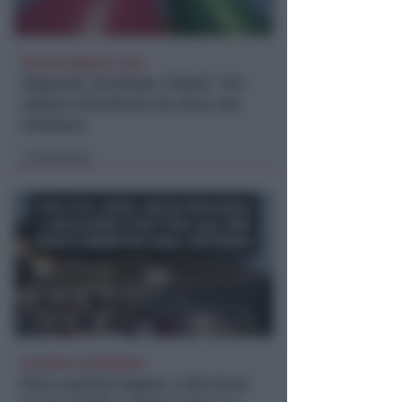
REPORT ANNUALE 2025
Stipendi, forniture, tributi. 145
milioni distribuiti da Hera nel
riminese
Redazione
di
RICHIESTA SPIEGAZIONI
Post razzista legato a Riccione