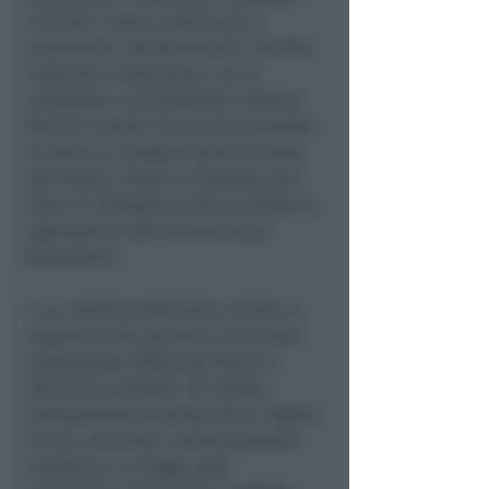
riminesi, l’uomo continuava a
presentarsi nell’abitazione, che fino
a gennaio condivideva con la
compagna, commettendo violenze
fisiche e morali che avevano portato
la donna a rivolgersi ulteriormente
alla Polizia. Dopo le chiamate alle
linee di emergenza erano scattate le
segnalazioni alla Procura della
Repubblica.
« La condotta dell’uomo, diretta a
cagionare alla persona convivente
stabilmente sofferenze fisiche e
psichiche protratte nel tempo,
sottoponendo la stessa ad un regime
di vita umiliante e dolorosamente
vessatorio » si legge nelle