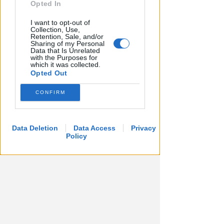
Opted In
I want to opt-out of
Collection, Use,
APPROVATO DAL CDA
Retention, Sale, and/or
Dati in crescita nella semestrale
Sharing of my Personal
Data that Is Unrelated
di IEG, stime al rialzo per
with the Purposes for
which it was collected.
l'esercizio 2026
Opted Out
Redazione
di
CONFIRM
Data Deletion
Data Access
Privacy
Policy