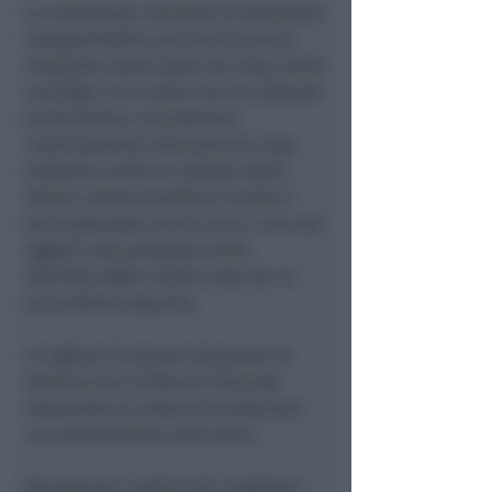
La convivente, divenuta la situazione
insopportabile, aveva troncato la
relazione, dalla quale era nata anche
una figlia, ma l’uomo non accettando
la decisione, si presentava
continuamente alla porta di casa,
entrando contro la volontà della
donna, minacciandola di morte e
percuotendola con le mani e con vari
oggetti, alla presenza anche
dell’altra figlia minore nata da un
precedente rapporto.
In ragione di questa situazione la
donna si era rivolta al Tribunale
ottenendo un ordine di protezione
con allontamento dell’uomo.
Nonostante l’ordine dei magistrati