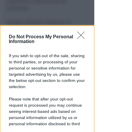
sostenibili e formazione del
personale.
Budget: €20.000 | Partenza: 19
ottobre
Do Not Process My Personal
Information
If you wish to opt-out of the sale, sharing
Con questa iniziativa, RivieraBanca
to third parties, or processing of your
conferma la sua vocazione di banca
personal or sensitive information for
del territorio, impegnata a
targeted advertising by us, please use
promuovere la crescita sociale ed
the below opt-out section to confirm your
economica attraverso la
selection.
cooperazione, l’innovazione e la
Please note that after your opt-out
partecipazione collettiva.
request is processed you may continue
seeing interest-based ads based on
personal information utilized by us or
personal information disclosed to third
Altre notizie
parties prior to your opt-out.