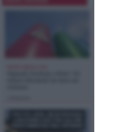
REPORT ANNUALE 2025
Stipendi, forniture, tributi. 145
milioni distribuiti da Hera nel
riminese
Redazione
di