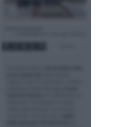
Roberto Bonfantini
di
Lun
10 Giu 2019
15:12 ~ ultimo agg. 27 Mag 09:11
2 min
Un pranzo storico:
per la prima volta
le tre sezioni AIL
(Associazione
Italiana contro le Leucemie, Linfomi
e Mieloma) della Romagna
si sono
ritrovate insieme
ieri (domenica) al
ristorante “La Campaza” di Fosso
Ghiaia (Ravenna)
per un incontro
conviviale, concluso con il
taglio
della torta per i 50 anni di AIL
da