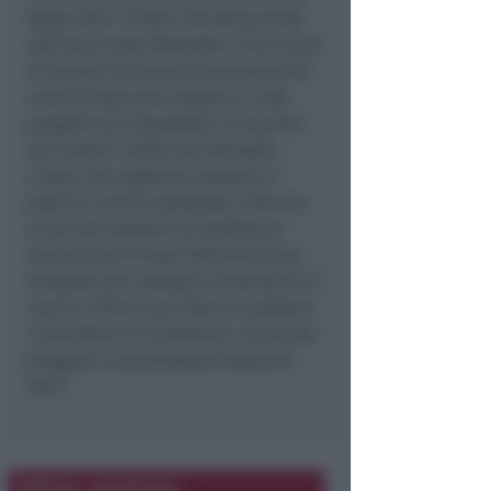
segue tutti i bimbi che fanno parte
dell’area vasta Romagna. È da un po’
di tempo che stavamo pensando di
unire le forze per mettere in atto
progetti più importanti, al servizio
dei malati e delle loro famiglie.
L’idea, che vogliamo mettere in
pratica il prima possibile, è fornire
ai piccoli pazienti un’assistenza
domiciliare di tipo infermieristico,
evitando per esempio al bambino di
venire a Rimini per fare un prelievo
o prendere un antibiotico. Un primo
progetto cui potrebbero seguirne
altri”.
Altre notizie