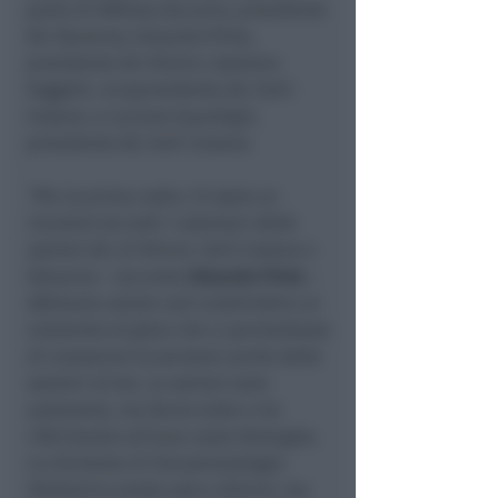
parte di Alfonso Zaccaria, presidente
AIL Ravenna, Eduardo Pinto,
presidente AIL Rimini, Gaetano
Foggetti, vicepresidente AIL Forlì-
Cesena, e Luciano Guardigni,
presidente AIL Forlì-Cesena.
“Per la prima volta c’è stato un
incontro tra tutti i volontari delle
sezioni AIL di Rimini, Forlì-Cesena e
Ravenna
– racconta
Eduardo Pinto
-.
Abbiamo voluto così condividere un
momento di gioia che ci permettesse
di conoscere le persone anche delle
sezioni vicine. Le sezioni sono
autonome, ma fanno tutte e tre
riferimento all’area vasta Romagna.
La divisione di Oncoematologia
Pediatrica esiste solo a Rimini, ma