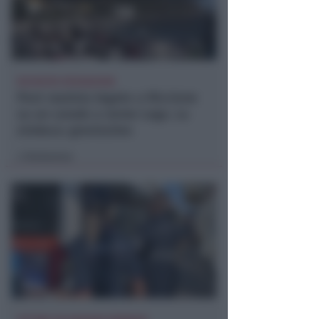
RICHIESTA SPIEGAZIONI
Post razzista legato a Riccione
su un canale a nome Lega. La
sindaca: gravissimo
Redazione
di