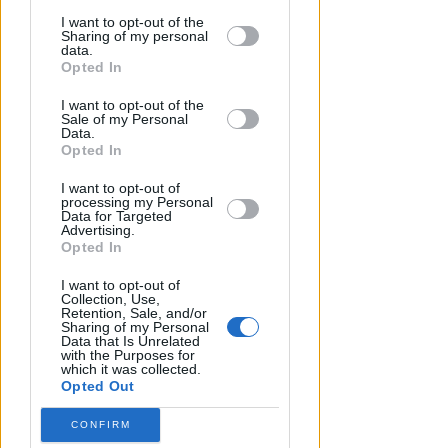
disclosure of your personal information
by third parties on the IAB’s list of
I want to opt-out of the
Sharing of my personal
downstream participants.
data.
Opted In
This information may also be disclosed
I want to opt-out of the
by us to third parties on the IAB’s List of
Sale of my Personal
Downstream Participants that may
Data.
further disclose it to other third parties.
Opted In
I want to opt-out of
processing my Personal
Data for Targeted
APPROVATO DAL CDA
Advertising.
Dati in crescita nella semestrale
Opted In
di IEG, stime al rialzo per
I want to opt-out of
l'esercizio 2026
Collection, Use,
Retention, Sale, and/or
Sharing of my Personal
Redazione
di
Data that Is Unrelated
with the Purposes for
which it was collected.
Opted Out
CONFIRM