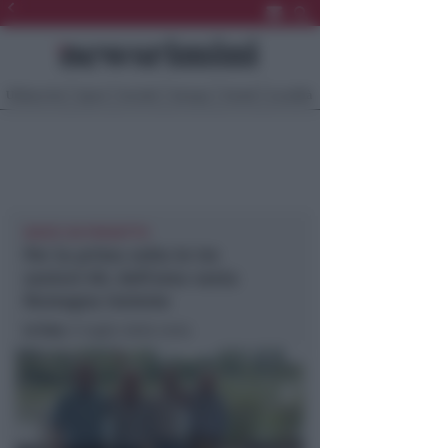
Ultima Ora
Sport
Sociale
Europa
Eventi
Località
NASCE UN PROGETTO
Per la prima volta le tre
sezioni AIL dell’area vasta
Romagna insieme
In foto
: Il taglio della torta