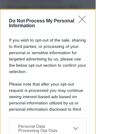
VITTIMA UN ANZIANO RIMINESE
Borseggi sul Metromare, ladri
arrestati grazie all'occhio
esperto di un agente
Do Not Process My Personal
Information
Lamberto Abbati
di
If you wish to opt-out of the sale, sharing
to third parties, or processing of your
personal or sensitive information for
targeted advertising by us, please use
the below opt-out section to confirm your
selection.
Please note that after your opt-out
request is processed you may continue
seeing interest-based ads based on
OSSERVATORIO CGIL INCA
personal information utilized by us or
Allarme infortuni sul lavoro a
personal information disclosed to third
Rimini: +13% nel primo semestre
parties prior to your opt-out.
dell'anno
Personal Data
You may separately opt-out of the further
Processing Opt Outs
Redazione
di