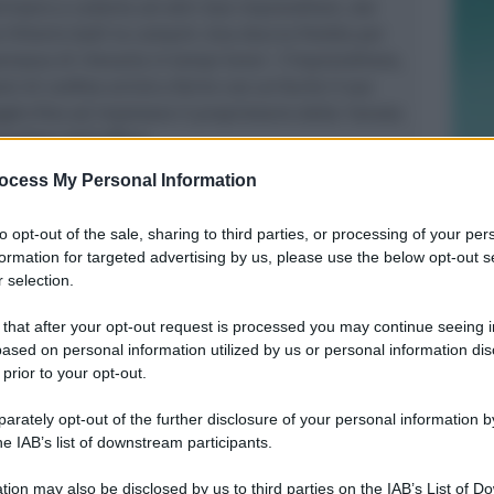
trinsero a cederla ad altri due imprenditori, dai
o Vittorio Galli la comprò. Una doccia fredda per
ensava di rilevarla in tempi brevi : l’imprenditore,
ni di confine arrivò a ferire con un fucile il suo
oglio fino ad implorare il proprietario della ‘tenuta
ecedere dall’affare.
re verso la vittima lo spinse allora a
ocess My Personal Information
io, per 10 mila euro, a Sebastiano Laganà, un
incia di Messina, suo referente in Sicilia per
to opt-out of the sale, sharing to third parties, or processing of your per
econdo la ricostruzione dei carabinieri di Rimini,
formation for targeted advertising by us, please use the below opt-out s
dagini insieme alla compagnia di Riccione, la
 selection.
il supporto delle compagnie di Giarre e Taormina,
Mario Trimarchi, 48 anni, di Messina, e Francesco
 that after your opt-out request is processed you may continue seeing i
ased on personal information utilized by us or personal information dis
alatabiano. Quest’ultimo, l’esecutore materiale
 prior to your opt-out.
al ‘clan Cintorino’, giunto in volo da Catania a Forlì
are la fiat 600 utilizzata per il reato, prima di
rately opt-out of the further disclosure of your personal information by
di Cattolica dove cena con i complici, a spese di
he IAB’s list of downstream participants.
tion may also be disclosed by us to third parties on the IAB’s List of 