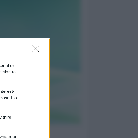
sonal or
ection to
nterest-
closed to
 third
Downstream