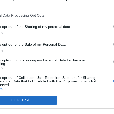
 that may further disclose it to other third parties.
l Data Processing Opt Outs
REPORT ANNUALE 2025
o opt-out of the Sharing of my personal data.
Stipendi, forniture, tributi. 145
In
milioni distribuiti da Hera nel
riminese
o opt-out of the Sale of my Personal Data.
In
Redazione
di
to opt-out of processing my Personal Data for Targeted
ing.
In
RICHIESTA SPIEGAZIONI
Post razzista legato a Riccione su un
o opt-out of Collection, Use, Retention, Sale, and/or Sharing
canale a nome Lega. La sindaca:
ersonal Data that Is Unrelated with the Purposes for which it
lected.
gravissimo
Out
Me
LEGGI
CONFIRM
Redazione
di