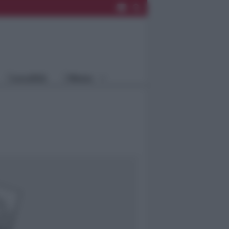
Rimini
Blog
Riccione
Speciali
Santarcangelo
Fiera
Bellaria Igea
Agrinet
M.
Cattolica
Misano
Località
Menu
Coriano
Rimini
Blog
Riccione
Speciali
Santarcangelo
Fiera
Bellaria Igea M.
Agrinet
Cattolica
Misano
Coriano