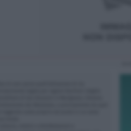
Gio
dea di aver perso quell’abitazione di via
icolarmente legato per ragioni familiari: Angelo
renditore di San Giovanni in Marignano, riteneva
direttamente dai Malatesta, e precisamente da quel
 leggenda vuole proprio nel punto in cui sorse
sua tenda.
 tuttavia, relativi a disinfestazioni e