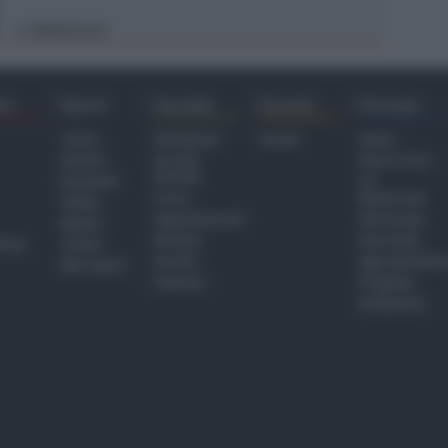
Redazione
di
ra
Sport
Sociale
Eventi
Europa
Calcio
Redazione
Eventi
Home
Basket
Perché
Fake & Fact
Sociale
Baseball
TG
Focus
Newsroom
Volley
Appuntamenti
GR Europa
Motori
Dossier
Interviste
hiesa
Tennis
Servizi
Approfondime
Altri Sport
Podcast
Progetto
Redazione