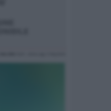
4 Nov 2004
16:29 ~ ultimo agg. 11 Mag 00:10