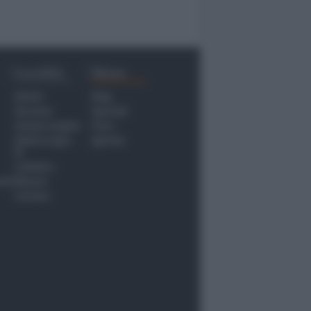
Località
Menu
Rimini
Blog
Riccione
Speciali
Santarcangelo
Fiera
Bellaria Igea
Agrinet
M.
Cattolica
nti
Misano
Coriano