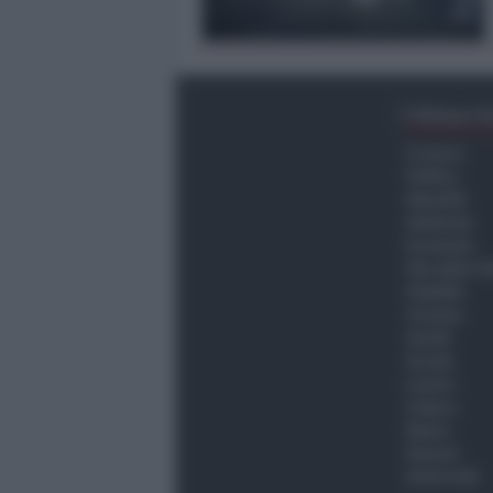
Ultima O
Cronaca
Politica
Attualità
Ambiente
Economia
Vita della C
Viabilità
Turismo
Sanità
Scuola
Lavoro
Cultura
Meteo
Giovani
Università