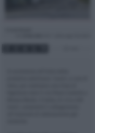
Lucia Renati
di
Ven
29 Nov 2024
12:37 ~ ultimo agg. 9 Giu 08:27
1 min
Si avvieranno all’inizio della
prossima settimana i lavori, a cura di
Hera, per realizzare una linea di
fognatura nera in via Pozzo Castello a
Misano Monte. Il tratto, di circa 200
metri, consentirà il collegamento
all’impianto di sollevamento già
esistente.