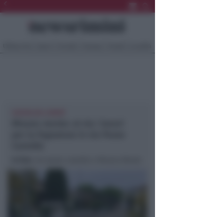
Ultima Ora
Sport
Sociale
Europa
Eventi
Località
CHIUSA DA LUNEDÌ
Misano monte: al via i lavori
per la fognatura in via Pozzo
Castello
In foto
: via pozzo castello a Misano Monte