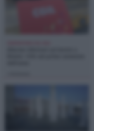
OSSERVATORIO CGIL INCA
Allarme infortuni sul lavoro a
Rimini: +13% nel primo semestre
dell'anno
Redazione
di