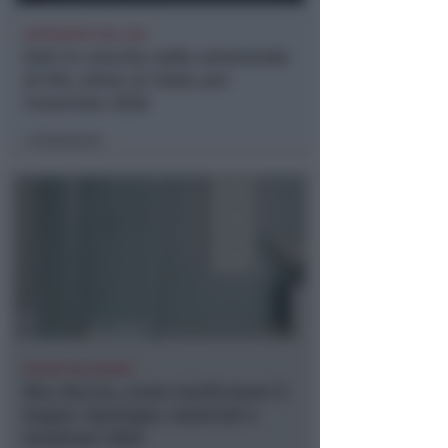
APPROVATO DAL CDA
Dati in crescita nella semestrale
di IEG, stime al rialzo per
l'esercizio 2026
Redazione
di
NUOVE SOLUZIONI
Box doccia, come trasformare il
bagno: tipologie, materiali e
tendenze 2026