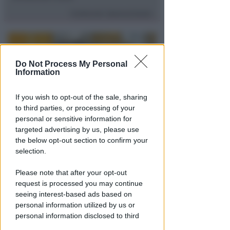
Contenuto Sponsorizzato
Do Not Process My Personal
Information
If you wish to opt-out of the sale, sharing
to third parties, or processing of your
personal or sensitive information for
targeted advertising by us, please use
DAL 10 AGOSTO
the below opt-out section to confirm your
A San Marino scatta
selection.
l'emergenza idrica: divieti e
maggiorazioni in bolletta
Please note that after your opt-out
request is processed you may continue
Redazione
di
seeing interest-based ads based on
personal information utilized by us or
personal information disclosed to third
parties prior to your opt-out.