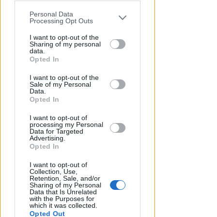
Personal Data
You may separately opt-out of the further
Processing Opt Outs
disclosure of your personal information
by third parties on the IAB’s list of
I want to opt-out of the
Sharing of my personal
downstream participants.
data.
Opted In
This information may also be disclosed
NEL CORSO DI DUE SERATE
I want to opt-out of the
by us to third parties on the IAB’s List of
Metromare, controlli serrati
Sale of my Personal
Downstream Participants that may
sulle corse: oltre 90 sanzioni
Data.
further disclose it to other third parties.
Opted In
Redazione
di
I want to opt-out of
processing my Personal
Data for Targeted
Advertising.
Opted In
I want to opt-out of
Collection, Use,
Retention, Sale, and/or
Sharing of my Personal
Data that Is Unrelated
with the Purposes for
which it was collected.
Opted Out