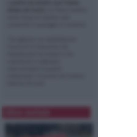
A
partire da lunedì e per l’intera
durata dei lavori,
via Pozzo Castello
verrà chiusa al transito; sarà
consentito il passaggio ai residenti.
“Accogliamo con soddisfazione
l’avvio di un intervento che
attendevamo da tempo e che
contribuirà a migliorare
ulteriormente la qualità
ambientale”, le parole del sindaco
Fabrizio Piccioni.
Altre notizie