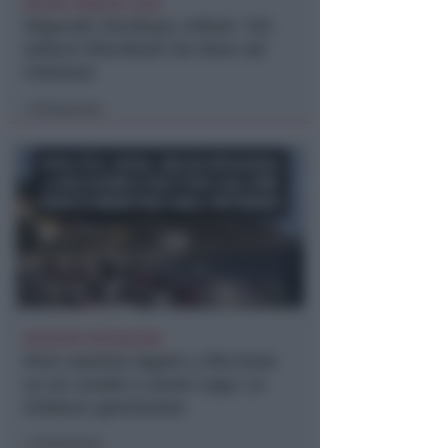
REPORT ANNUALE 2025
Stipendi, forniture, tributi. 145
milioni distribuiti da Hera nel
riminese
Redazione
di
RICHIESTA SPIEGAZIONI
Post razzista legato a Riccione
su un canale a nome Lega. La
sindaca: gravissimo
Redazione
di