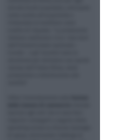
contributo di 8mila euro per ogni
veicolo Euro5 acquistato, anticipato
come sconto all’acquirente e
rimborsato al venditore come
credito di imposta. “
La produzione
italiana costituisce circa i due terzi
dell’immatricolato nazionale
–
ricorda –
e gli incentivi sono lo
strumento per stimolare una rapida
ripresa dell’intera filiera, dalla
produzione e distribuzione alla
vendita
”.
Infine l’emendamento sulla
fusione
delle Camere di commercio
intende
lasciare agli enti che si sono fusi i
risparmi conseguiti a seguito della
spending review su diverse tipologie
di spesa, eliminando l’obbligo di