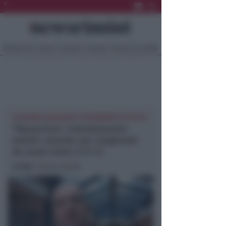
Ultima Ora
Sport
Sociale
Europa
Eventi
Località
ECONOMIA NAZIONALE NEWSRIMINI POLITICA
“Manovrina”. Emendamento
Arlotti: voucher per stagionali
da usare entro il 31-12
In foto
: Tiziano Arlotti