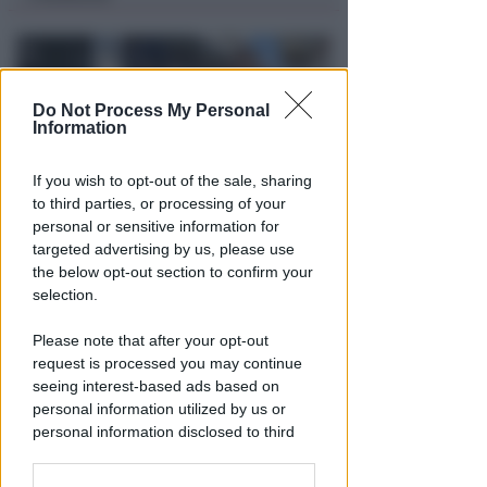
Do Not Process My Personal
Information
If you wish to opt-out of the sale, sharing
to third parties, or processing of your
personal or sensitive information for
VITTIMA UN ANZIANO RIMINESE
targeted advertising by us, please use
Borseggi sul Metromare, ladri
the below opt-out section to confirm your
arrestati grazie all'occhio
selection.
esperto di un agente
Please note that after your opt-out
Lamberto Abbati
di
request is processed you may continue
seeing interest-based ads based on
personal information utilized by us or
personal information disclosed to third
parties prior to your opt-out.