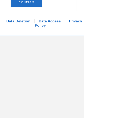
CONFIRM
Dati in crescita nella semestrale
di IEG, stime al rialzo per
l'esercizio 2026
Data Deletion
Data Access
Privacy
Policy
Redazione
di