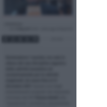
Redazione
di
Ven
12 Mag 2017
16:36 ~ ultimo agg. 20 Mag 05:28
2 min
Reintrodurre i voucher, ma solo in
attesa dei una disciplina organica
delle attività lavorative ed
esclusivamente per le attività
stagionali, da usare fino al 31
dicembre 2017
. Questo uno degli
emendamenti proposti dal deputato
riminese del Pd
Tiziano Arlotti
alla
“manovrina” correttiva, attualmente