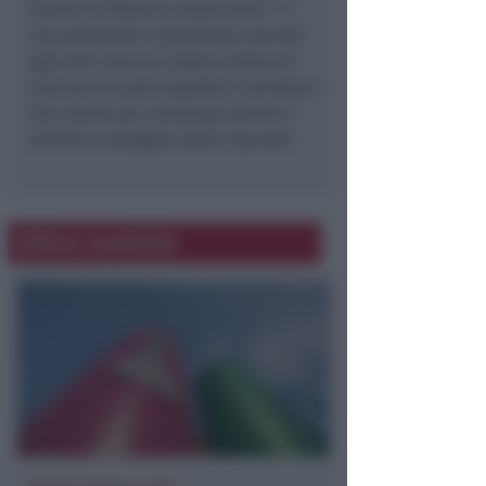
versarli al Bilancio dello stato. “
E’
una previsione importante, perché
agli enti come la nostra Camera di
commercio sarà possibile riutilizzare
tali risorse per realizzare servizi e
attività a sostegno delle imprese
”.
Altre notizie