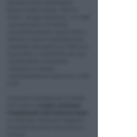
all’esame della commissione
Bilancio della Camera. “
Resta il
limite
– spiega l’onorevole –
di 3.000
euro percepiti, e le attività
occasionali possono essere svolte a
favore di ciascun committente per
compensi non superiori a 1.500 euro.
A sua volta il committente non può
corrispondere ai prestatori
compensi di importo
complessivamente superiore a 7.500
euro
”.
Il secondo emendamento di Arlotti
mira invece a
rendere strutturale
l’ampliamento dell’indennità Naspi
a 4 mesi per i lavoratori stagionali
ricorrenti dei settori del turismo e
termale.