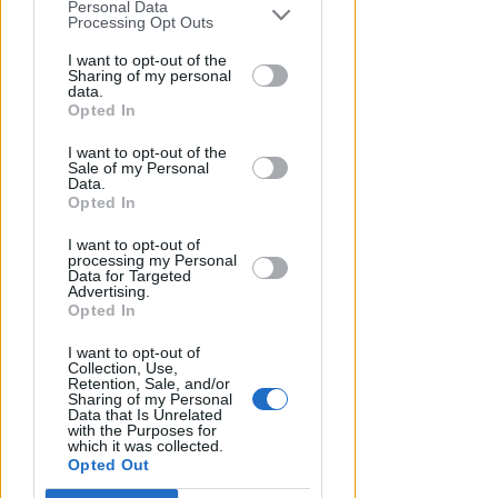
Personal Data
You may separately opt-out of the further
Processing Opt Outs
disclosure of your personal information
by third parties on the IAB’s list of
I want to opt-out of the
Sharing of my personal
downstream participants.
data.
Opted In
OSSERVATORIO CGIL INCA
This information may also be disclosed
Allarme infortuni sul lavoro a
I want to opt-out of the
by us to third parties on the IAB’s List of
Sale of my Personal
Rimini: +13% nel primo semestre
Downstream Participants that may
Data.
dell'anno
further disclose it to other third parties.
Opted In
Redazione
di
I want to opt-out of
processing my Personal
Data for Targeted
Advertising.
Opted In
I want to opt-out of
Collection, Use,
Retention, Sale, and/or
Sharing of my Personal
Data that Is Unrelated
with the Purposes for
which it was collected.
Opted Out
APPROVATO DAL CDA