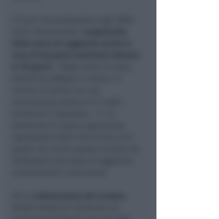
C’è poi l’emendamento sugli affitti
brevi che prevede il
pagamento
della tassa di soggiorno anche in
caso di locazioni turistiche inferiori
ai 30 giorni
. “
Negli ultimi 12 mesi,
Airbnb ha affittato in Italia a 6
milioni di turisti con una
permanenza media di 3,7 notti
–
evidenzia il deputato –
. E’ un
fenomeno in ampia espansione,
soprattutto nelle città d’arte, ed è
giusto che anche questo turismo sia
sottoposto alla tassa di soggiorno,
contrastando il sommerso
”.
Per la
rottamazione dei camper
,
Arlotti chiede di introdurre un