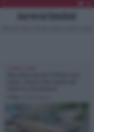
Ultima Ora
Sport
Sociale
Europa
Eventi
Località
12 ANNI E 4 MESI
Macchina nuova? A Rimini non
tanto. Cresce l'età media dei
mezzi in circolazione
In foto
: un'auto d'epoca