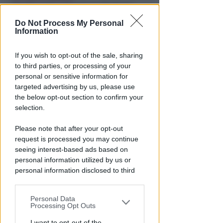
Bando hub Urbani: la Regione
aumenta le risorse e finanzia
Do Not Process My Personal
tutti i progetti
Information
Redazione
di
If you wish to opt-out of the sale, sharing
to third parties, or processing of your
personal or sensitive information for
targeted advertising by us, please use
the below opt-out section to confirm your
selection.
Please note that after your opt-out
request is processed you may continue
seeing interest-based ads based on
personal information utilized by us or
PIAZZA TRE MARTIRI
personal information disclosed to third
Aspettando papa Leone, una
parties prior to your opt-out.
ligaza in piazza Tre Martiri
Personal Data
You may separately opt-out of the further
Redazione
di
Processing Opt Outs
disclosure of your personal information
by third parties on the IAB’s list of
I want to opt-out of the