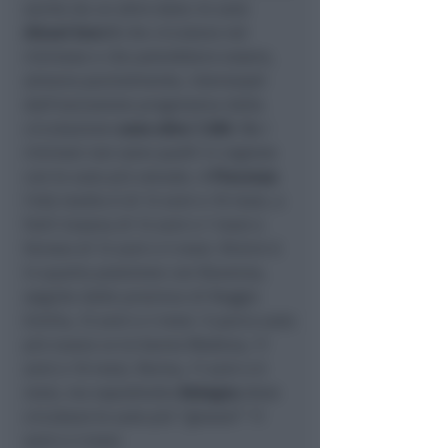
anche da un altro dato: le auto
diesel Euro 5
che circolano nel
riminese e che potrebbero essere,
almeno parzialmente, interessati
dall’esclusione progressiva dalla
circolazione
sono oltre 7.300
. Ma i
riminesi non sono quelli in regione
con le auto più vetuste. A
Piacenza
l'età media è di 12 anni e 10 mesi, a
Forlì-Cesena di 12 anni e 7 mesi e
Ferrara di 12 anni e 5 mesi. Rimini è
in quarta posizione con Ravenna,
seguite dalle province di Reggio
Emilia, 12 anni e 2 mesi. Il parco auto
più nuovo ce lo hanno Modena, 11
anni e 10 mesi, Parma, 11 anni e 6
mesi, ma soprattutto
Bologna
dove
circolano le auto più “giovani” 11
anni e 3 mesi.