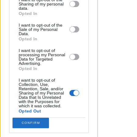
Sharing of my personal
downstream participants.
data.
Opted In
This information may also be disclosed
I want to opt-out of the
by us to third parties on the IAB’s List of
Sale of my Personal
Downstream Participants that may
Data.
further disclose it to other third parties.
Opted In
I want to opt-out of
processing my Personal
COSTO DI 392 MILA EURO
Data for Targeted
Advertising.
San Giuliano: ok al progetto per
Opted In
il nuovo capanno e la
passeggiata sul fiume
I want to opt-out of
Collection, Use,
Retention, Sale, and/or
Redazione
di
Sharing of my Personal
Data that Is Unrelated
with the Purposes for
which it was collected.
Opted Out
CONFIRM