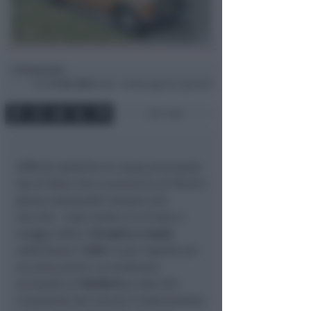
Redazione
di
Ven
27 Giu 2025
10:28 ~ ultimo agg. 30 Lug 03:16
1 min
Difficile stabilire la causa principale
sta di fatto che in provincia di Rimini
girano automobili sempre più
vecchie. L’età media è arrivata a
maggio 2025 a
12 anni e 4 mesi
,
addirittura il
3,1%
in più rispetto ad
un anno prima. Lo evidenzia
un’analisi di
Facile.it
su dati ACI.
L’anzianità dei veicoli è testimoniata