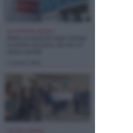
DUE INFERMIERE INDAGATE
Perde un testicolo dopo l'attesa
in pronto soccorso, ma non c'è
nesso causale
Lamberto Abbati
di
TRE QUELLI RIMINESI