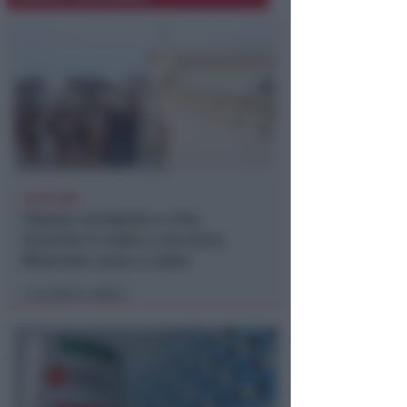
LIETO FINE
13enne scompare a riva,
ricerche in mare e via terra.
Ritrovato sano e salvo
Lamberto Abbati
di