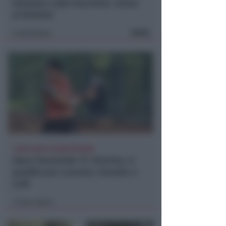
sbalzato sulla banchina. Grave
al Bufalini
FOTO
Redazione
di
1.000 EURO DI MONTEPREMI
Open femminile TC Viserba: si
qualificano Liverani, Amadio e
Lolli
Icaro Sport
di