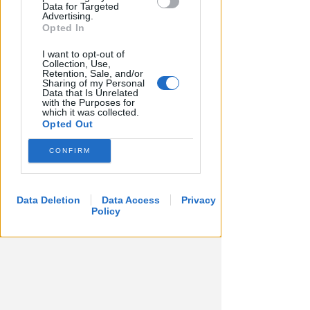
vincono la 7ª Guarda Rimini
Data for Targeted
Advertising.
FOTO
Icaro Sport
Opted In
di
I want to opt-out of
Collection, Use,
Retention, Sale, and/or
Sharing of my Personal
Data that Is Unrelated
with the Purposes for
which it was collected.
Opted Out
CONFIRM
Data Deletion
Data Access
Privacy
Policy