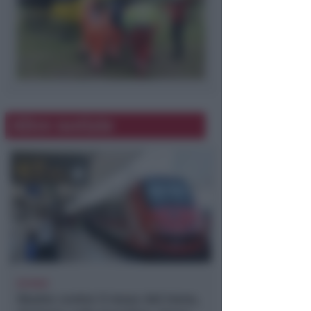
〈
〉
Altre notizie
RITARDI
Sbatte contro il muso del treno,