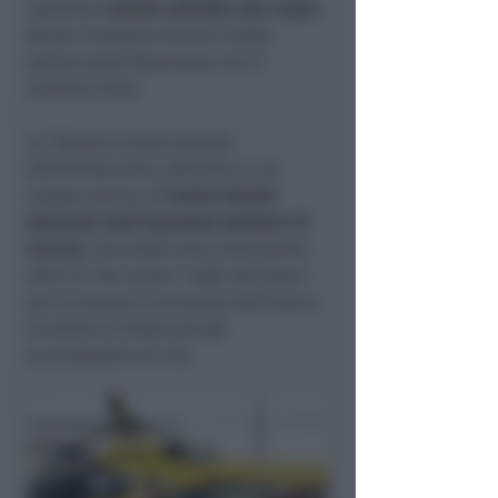
riportato
ustioni sull’80% del corpo
.
Anche l’anziano marito è stato
attinto dalle fiammata, ma in
maniera lieve.
La 78enne è stata portata
dall’elisoccorso, atterrato in un
campo vicino, al
Centro Grandi
Ustionati dell’ospedale Bufalini di
Cesena
. Sul posto sono intervenuti,
oltre al 118, anche i vigili del fuoco
per la messa in sicurezza dell’area e
la polizia di Stato per gli
accertamenti di rito.