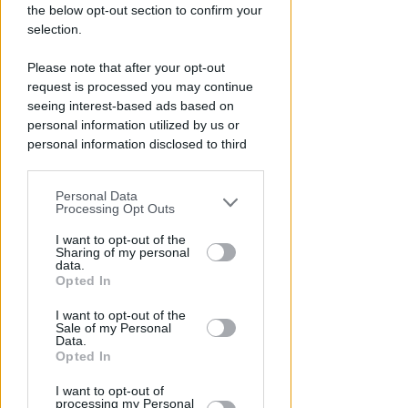
the below opt-out section to confirm your
selection.
CALDO E CIELO SERENO
Please note that after your opt-out
Meteo: per la settimana di
request is processed you may continue
ferragosto poche novità
seeing interest-based ads based on
all'orizzonte
personal information utilized by us or
personal information disclosed to third
Redazione
di
parties prior to your opt-out.
Personal Data
You may separately opt-out of the further
Processing Opt Outs
disclosure of your personal information
by third parties on the IAB’s list of
I want to opt-out of the
Sharing of my personal
downstream participants.
data.
Opted In
This information may also be disclosed
I want to opt-out of the
by us to third parties on the IAB’s List of
Sale of my Personal
Downstream Participants that may
Data.
further disclose it to other third parties.
Opted In
GOLDEN CLUB RIMINI
Marco Ercoli e Chiara Camporesi
I want to opt-out of
processing my Personal