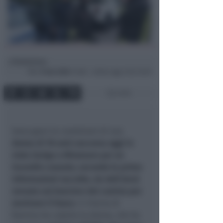
Redazione
di
Mar
9 Gen 2024
14:08 ~ ultimo agg. 6 Giu 16:10
2 min
Sono gravi le condizioni di una
donna di 78 anni soccorsa oggi in
viale Zurigo a Miramare per un
incendio causato, secondo le prime
informazioni raccolte, da dell’alcol
versato sul braciere del camino per
ravvivare il fuoco
. Il ritorno di
fiamma ha colpito la donna, che ha