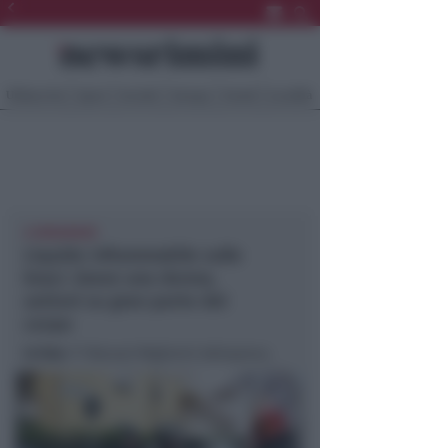
Ultima Ora
Sport
Sociale
Europa
Eventi
Località
A MIRAMARE
Liquido infiammabile sulle
braci. Grave una donna,
ustioni su gran parte del
corpo
In foto
: © Manuel Migliorini Adriapress.