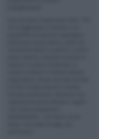
proporremo al sindaco
Sadegholvaad".
Così racconta l'esperienza eFoil:
"Per
me è leggerezza, è silenzio, è la
possibilità di lasciarsi sospingere
dall’acqua senza sforzo, cullati da
movimenti fluidi e continui. Lo dico
senza retorica. Quando la tavola si
solleva, il corpo si distende, la
mente si libera e il tempo sembra
sospendersi. Anche una sola lezione
di eFoil rilassa muscoli e mente,
stimola buonumore, favorisce una
respirazione più profonda e regala
una nuova prospettiva –
letteralmente – sul mare e su se
stessi. Una sorta di yoga, ma
sull'acqua".