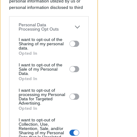
personal information utilized by us or
personal information disclosed to third
parties prior to your opt-out.
Personal Data
You may separately opt-out of the further
Processing Opt Outs
disclosure of your personal information
by third parties on the IAB’s list of
I want to opt-out of the
Sharing of my personal
downstream participants.
data.
Opted In
This information may also be disclosed
I want to opt-out of the
by us to third parties on the IAB’s List of
I GENITORI ORIGINARI DI RIMINI
Sale of my Personal
Downstream Participants that may
Muore a 19 anni Tommaso
Data.
further disclose it to other third parties.
Opted In
Ugolini, nipote della consigliera
regionale
I want to opt-out of
processing my Personal
Redazione
Data for Targeted
di
Advertising.
Opted In
I want to opt-out of
Collection, Use,
Retention, Sale, and/or
Sharing of my Personal