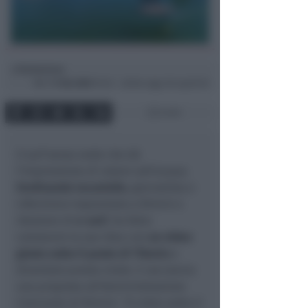
Redazione
di
Mer
11 Giu 2025
10:45 ~ ultimo agg. 26 Lug 02:45
2 min
Il surf senza onde che dà
l'impressione di volare sull'acqua.
Ferdinando Iacuniello
, giornalista e
infermiere trapiantato a Rimini e
ideatore di
e-surf
, ha fatto
conoscere la sua idea con
un video
girato sotto il ponte di Tiberio
e
diventato presto virale. E ora lancia
una proposta all'Amministrazione
Comunale di Rimini:
"Il video sotto il