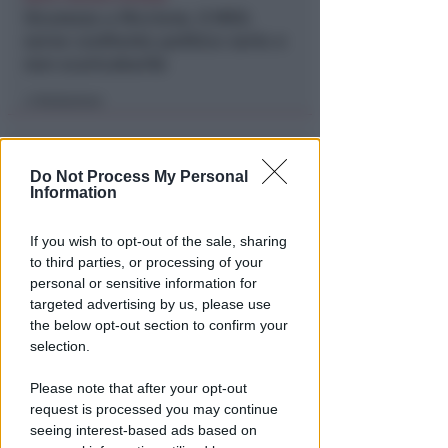
Sicurezza a Riccione. Il M5S:
serve confronto politico serio e
non scaricabarile
Redazione
di
Do Not Process My Personal
Information
If you wish to opt-out of the sale, sharing
to third parties, or processing of your
personal or sensitive information for
targeted advertising by us, please use
the below opt-out section to confirm your
DRAMMA IN MARE
selection.
Stroncato in acqua da un
malore, turista 65enne perde la
Please note that after your opt-out
vita a Riccione
request is processed you may continue
seeing interest-based ads based on
Lamberto Abbati
di