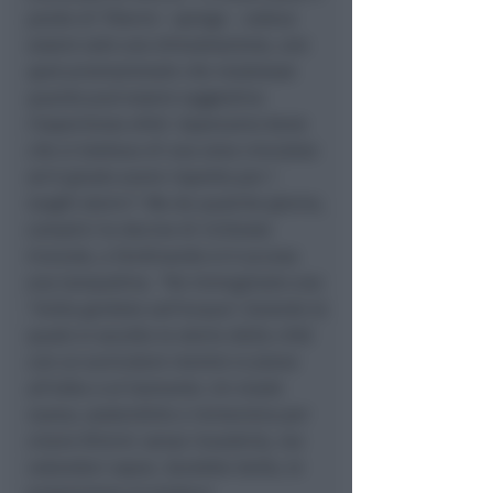
ponte di Tiberio
– spiega -
voleva
essere solo una dimostrazione, uno
spot promozionale che mostrasse
quanto può essere suggestiva
l'esperienza eFoil. Sapevamo bene
che si trattava di una zona vincolata
ed è giusto avere rispetto per i
luoghi storici"
. Ma da qualche giorno,
complici le decine di richieste
ricevute, a Ferdinando si è accesa
una lampadina.
"Ho immaginato una
“visita guidata sull’acqua”, durante la
quale si ascolta la storia della città
con un auricolare mentre si plana
all’alba o al tramonto. Un modo
nuovo, sostenibile e immersivo per
vivere Rimini: senza invaderla, ma
volandoci sopra. Sarebbe bello, lo