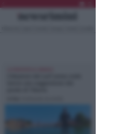
Ultima Ora
Sport
Sociale
Europa
Eventi
Località
LA PROPOSTA AL SINDACO
L'ideatore del surf senza onde
lancia una suggestione dal
ponte di Tiberio
In foto
: Ferdinando Iacuniello