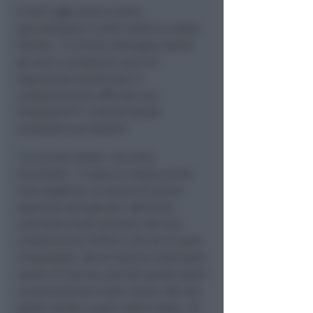
E-Surf, oggi primo centro
specializzato in eFoil elettrico della
Riviera.
"In Emilia-Romagna siamo
gli unici a proporre corsi ed
esperienze strutturate in
collaborazione ufficiale con
Fliteboard™️, il brand leader
mondiale nel settore"
.
"La scorsa estate
– racconta
Iacuniello -
è stata la nostra prima
vera stagione: un banco di prova
superato alla grande. Abbiamo
coinvolto tante persone che non
conoscevano l’eFoil e che se ne sono
innamorate. Alcuni hanno continuato
anche d’inverno, perché questo sport
si può praticare tutto l’anno. Ma ora,
grazie anche a quel video virale, c'è