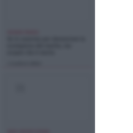
VACANZA TRAGICA
Va in caserma per denunciare la
scomparsa del marito, ma
scopre che è morto
Lamberto Abbati
di
DOPO I RECENTI EPISODI