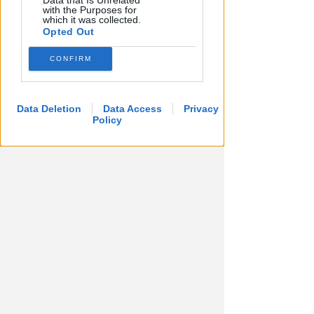
Data that Is Unrelated
with the Purposes for
which it was collected.
Opted Out
CONFIRM
UN 2026 SPARTIACQUE
Un semestre in crescita.
Presente, futuro e "nodi" da
Data Deletion
Data Access
Privacy
affrontare per l'aeroporto
Policy
Andrea Polazzi
di