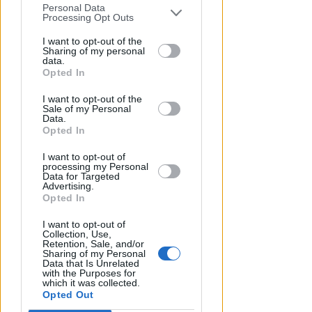
Personal Data
You may separately opt-out of the further
Processing Opt Outs
disclosure of your personal information
by third parties on the IAB’s list of
I want to opt-out of the
Sharing of my personal
downstream participants.
data.
EPISODI FUORI E NON DI CLIENTI
Opted In
Chiusura Red Devil. Legali del
This information may also be disclosed
locale: faro di legalità in zona
I want to opt-out of the
by us to third parties on the IAB’s List of
Sale of my Personal
da "Suburra"
Downstream Participants that may
Data.
further disclose it to other third parties.
Opted In
Redazione
di
I want to opt-out of
processing my Personal
Data for Targeted
Advertising.
Opted In
I want to opt-out of
Collection, Use,
Retention, Sale, and/or
Sharing of my Personal
Data that Is Unrelated
with the Purposes for
which it was collected.
Opted Out