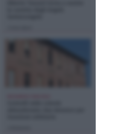
Alberto Tassani torna a vestire
la canotta degli Angels
Santarcangelo
Icaro Sport
di
BOLOGNESE E NON SOLO
Controlli nelle colonie
abbandonate: due denunce per
invasione arbitraria
Redazione
di