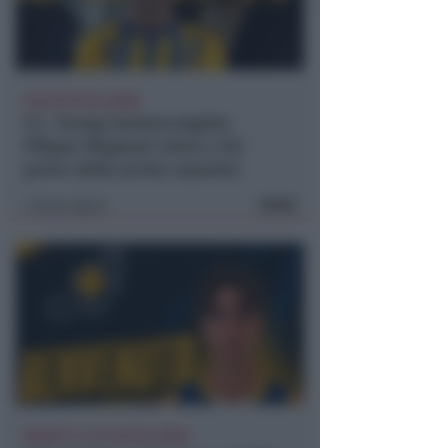
CALCIO ECCELLENZA
F.C. Young Santarcangelo:
Filippo Magnani entra a far
parte della prima squadra
FOTO
Icaro Sport
di
BASKET C E U19 ECCELLENZA