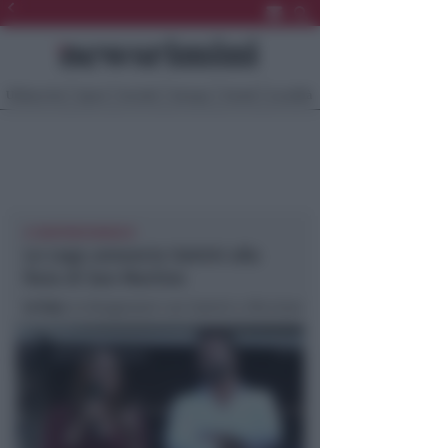
Ultima Ora
Sport
Sociale
Europa
Eventi
Località
A SANTARCANGELO
Le Lega annuncia Salvini alla
fiera di San Martino
In foto
: la Borgonzoni con Salvini a Riccione