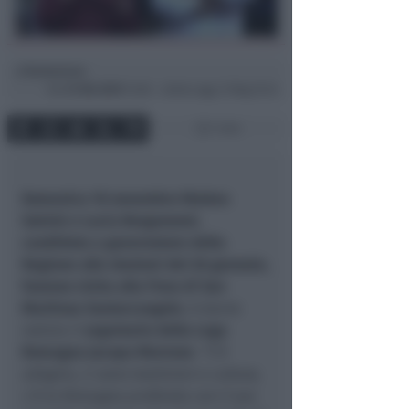
Redazione
di
Gio
31 Ott 2019
13:58 ~ ultimo agg. 27 Mag 15:14
1 min
Domenica 10 novembre Matteo
Salvini
e Lucia Borgonzoni,
candidata a governatore della
Regione alle elezioni del 26 gennaio,
faranno visita alla Fiera di San
Martinoa Santarcangelo
. A darne
notizia il
segretario della Lega
Romagna Jacopo Morrone
:
“C’è
allegria, ci sono tradizioni e cultura,
c’è la Romagna profonda con il suo