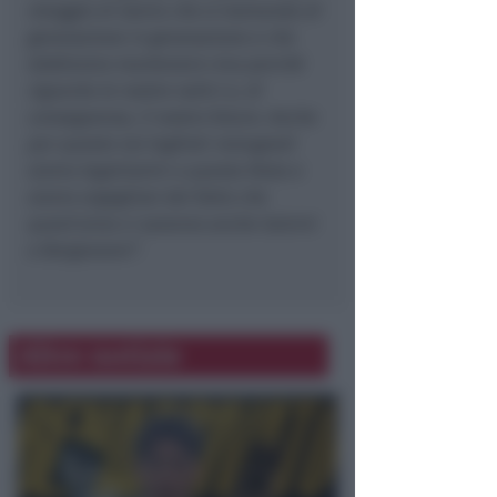
retaggio di storia che si tramanda di
generazione in generazione e che
dobbiamo mantenere viva perché
riguarda le nostre radici e, di
conseguenza, il nostro futuro. Anche
per questo noi leghisti romagnoli
siamo legatissimi a questa festa e
siamo orgogliosi del fatto che
quest’anno ci saranno anche
Salvini
e Borgonzoni”.
Altre notizie