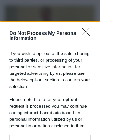
Do Not Process My Personal
Information
If you wish to opt-out of the sale, sharing
to third parties, or processing of your
NO A PISCINE E TERRAZZE
personal or sensitive information for
Piano Arenile. Renzi (FdI):
targeted advertising by us, please use
maldestro tentativo di
the below opt-out section to confirm your
urbanizzare la spiaggia
selection.
Redazione
di
Please note that after your opt-out
request is processed you may continue
seeing interest-based ads based on
personal information utilized by us or
personal information disclosed to third
parties prior to your opt-out.