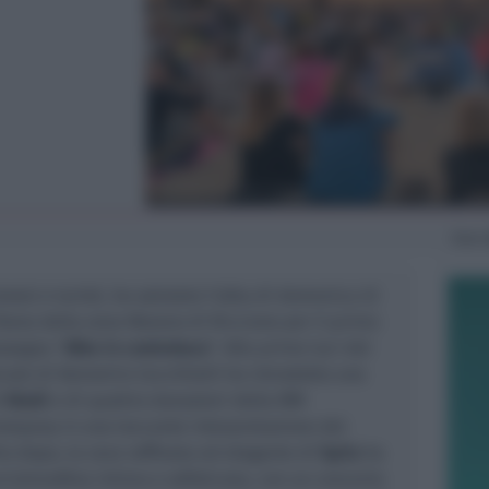
Dom
onesi e turisti, ha salutato l’alba di domenica 22
libera della zona Marano di Riccione per il primo
ssegna “
Albe in controluce
”. Alle prime luci del
cale di Demetrio Cecchitelli ha introdotto una
i
Kledi
e di quattro danzatori della MM
mpany in una toccante interpretazione del
to dopo, la voce raffinata ed elegante di
Syria
ha
un’atmosfera intima e sofisticata, con un concerto