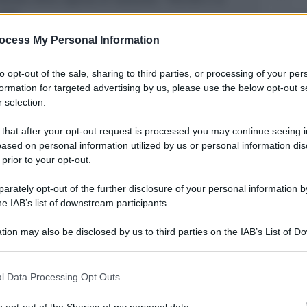
ni!
”.
ocess My Personal Information
 della Notte Rosa all’inizio dell’estate
-
aniela Angelini
-
si è rivelata una scelta vincente.
to opt-out of the sale, sharing to third parties, or processing of your per
n entusiasmo queste giornate, registrando una
formation for targeted advertising by us, please use the below opt-out s
a parte del pubblico, con tantissimi turisti già
 selection.
meri saranno oggetto di valutazione nei prossimi
 da ora dire che le presenze sono state importanti,
 that after your opt-out request is processed you may continue seeing i
i un progetto che punta sull’identità e sulla
ased on personal information utilized by us or personal information dis
mo voluto una Notte Rosa che fosse molto più di
 prior to your opt-out.
corale di emozioni, arte e spettacolo, capace di
rately opt-out of the further disclosure of your personal information by
d’età e di promuovere Riccione come una
he IAB’s list of downstream participants.
cogliente e di grande qualità"
tion may also be disclosed by us to third parties on the IAB’s List of 
Me
 that may further disclose it to other third parties.
LEGGI
l Data Processing Opt Outs