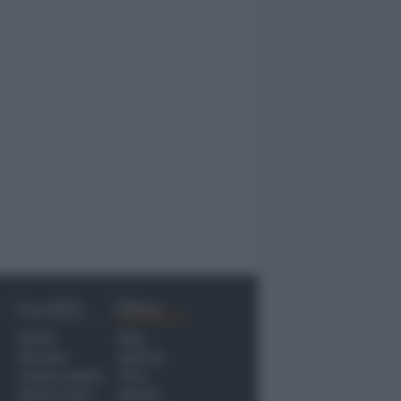
Località
Menu
Rimini
Blog
Riccione
Speciali
Santarcangelo
Fiera
Bellaria Igea
Agrinet