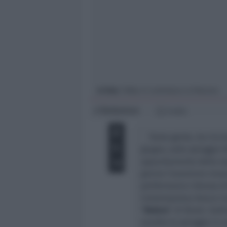
Giovani
Università
In foto
: l'Alba in controluce al Marano
Redazione
di
3 min
Tanta gente, tra ricci
giugno, sulla spiaggia 
appuntamento della ra
giorno l’ouverture musi
performance intensa d
Contemporary Dance Co
“
Bolero
” di Ravel. Subi
avvolto la spiaggia in 