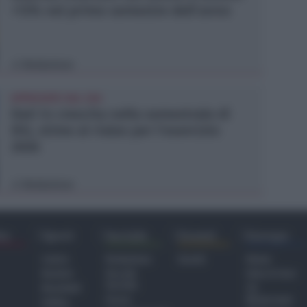
+13% nel primo semestre dell'anno
Redazione
di
APPROVATO DAL CDA
Dati in crescita nella semestrale di
IEG, stime al rialzo per l'esercizio
2026
Redazione
di
ra
Sport
Sociale
Eventi
Europa
Calcio
Redazione
Eventi
Home
Basket
Perché
Fake & Fact
Sociale
Baseball
TG
Focus
Newsroom
Volley