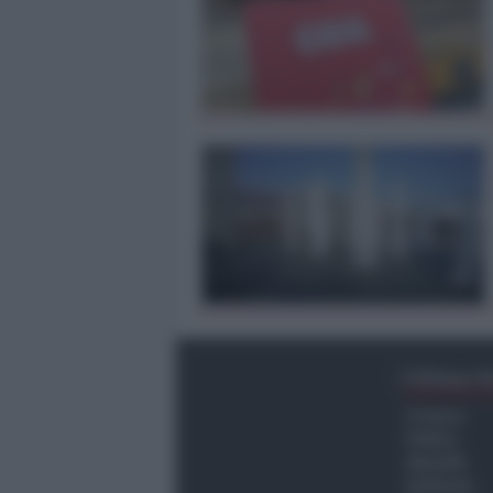
Ultima O
Cronaca
Politica
Attualità
Ambiente