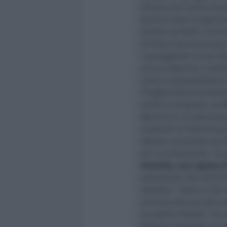
tributo alla musica bra
Roma è stato lo spetta
Diretto da Kledi, l’event
di fama internazionale
i protagonisti anche Dan
prime ballerine e balle
come lo Staatsballett d
l’English National Ball
anche la proposta con
Martino in un palcoscen
momenti di divertiment
ideato e promosso da Mi
sé e al movimento. Tra g
Graziella, una signora 
entusiasmo alle attività
resistito: “
Sono io che v
arrivare alla sua età co
ha subito chiesto:
“Lei 
Pronta e spiritosa, la r