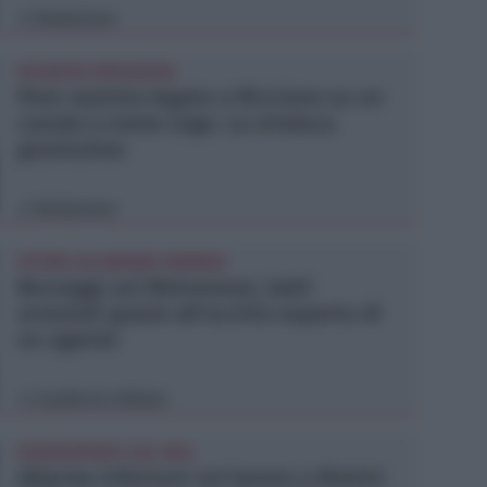
Redazione
di
RICHIESTA SPIEGAZIONI
Post razzista legato a Riccione su un
canale a nome Lega. La sindaca:
gravissimo
Redazione
di
VITTIMA UN ANZIANO RIMINESE
Borseggi sul Metromare, ladri
arrestati grazie all'occhio esperto di
un agente
Lamberto Abbati
di
OSSERVATORIO CGIL INCA
Allarme infortuni sul lavoro a Rimini: