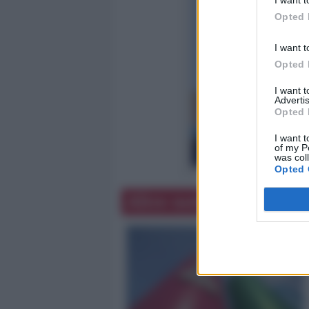
I want t
Opted 
I want t
precedente
Opted 
I want 
Advertis
Opted 
I want t
of my P
was col
Opted 
Altre notizie