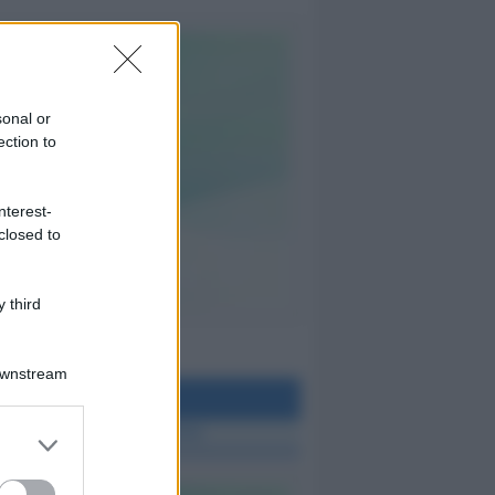
sonal or
ection to
nterest-
closed to
 third
Downstream
teo Rimini
 TUTTE LE NOTIZIE SUL METEO