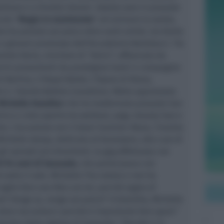
siliana e a Ornella Vanoni. Sabato sera in piazzale
colo “
Magia in movimento
” ad animare la serata.
o ha portato sul palco oltre venti artisti, tra étoile
 e giovani promesse dell’Accademia Bartolacci. Tra
iele Doria, vincitore di “Amici”, affiancato da
rini provenienti da prestigiosi teatri e compagnie
i Berlino, il Royal Ballet, l’Opera di Roma,
et e i Grands Ballets Canadiens. Molto apprezzata
Michelle Hunziker
che ha trasformato piazzale San
ico a cielo aperto tra workout, yoga, beauty tips e
o. L’occasione era il Goovi Summer Wave, l’evento
chelle stessa, dedicato al benessere, alla cura di
li episodi più divertenti, la gag affettuosa con
di 94 anni di Sassuolo
, che partecipava con
 sotto il sole. Michelle l’ha notata e non ha
oglio fare una foto con lei, perché sogno di
sì! Venga su, venga sul palco!
” A Graziella, Michelle
deve raccontarci perché è importante fare sport.
”
isposta della signora di Sassuolo: “
Perché ci si