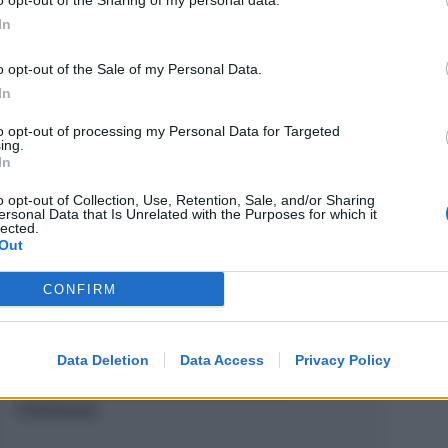
o opt-out of the Sharing of my personal data.
In
o opt-out of the Sale of my Personal Data.
successiva
In
to opt-out of processing my Personal Data for Targeted
ing.
In
o opt-out of Collection, Use, Retention, Sale, and/or Sharing
ersonal Data that Is Unrelated with the Purposes for which it
lected.
Out
CONFIRM
REPORT ANNUALE 2025
Stipendi, forniture, tributi. 145
Data Deletion
Data Access
Privacy Policy
milioni distribuiti da Hera nel
riminese