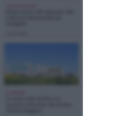
CALCIO ECCELLENZA
Rimini Calcio: 509 abbonati. Nisi
e Bertani indisponibili per
Senigallia
Icaro Sport
di
ALL'INFERMI
Si sente male mentre è in
vacanza a Riccione. Ricoverata
Patrizia Reggiani