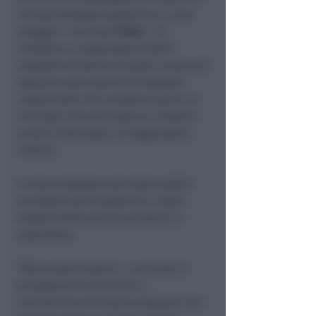
oncoematologia pediatrica e case
alloggio
– racconta
Pinto
–
di
chiedere ai responsabili delle
suddette strutture di poter curare ed
ospitare quei pazienti bisognosi,
auspicando che si possa trovare un
corridoio che permetta ai cittadini
ucraini interessati, di raggiungere
l’Italia”.
Le due proposte sono state subito
accettate dal presidente e dalla
totalità delle sezioni presenti in
assemblea.
“Nei prossimi giorni
– conclude il
presidente di AIL Rimini –
cercheremo di trovare soluzioni che