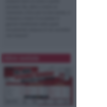
possano dare un aiuto a quelle
persone che, oltre a vivere un
momento critico per la loro salute, si
trovano a vivere in un paese in
guerra! Condizione nella quale
sicuramente nessuno di noi vorrebbe
mai trovarsi”.
Altre notizie