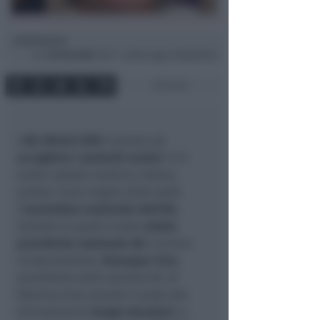
Redazione
di
Lun
28 Feb 2022
11:07 ~ ultimo agg. 29 Mag 08:45
2 min
L’
AIL Rimini OdV
è pronta ad
accogliere i pazienti ucraini
. Si è
svolta
sabato mattina a Roma,
presso l’aula magna della sede
,
l’
assemblea nazionale dell’AIL
,
durante la quale è stato
eletto
presidente nazionale AIL
il primo
vicepresidente,
Giuseppe Toro
,
presidente della sezione AIL di
Palermo (che prende il posto del
dimissionario
Sergio Amadori
), e