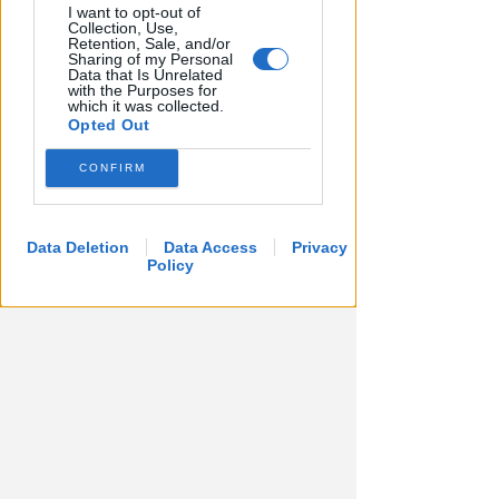
I want to opt-out of
LUNEDÌ 10 AGOSTO
Collection, Use,
Processo alla Repubblica
Retention, Sale, and/or
Sharing of my Personal
Italiana: ha mantenuto le sue
Data that Is Unrelated
with the Purposes for
promesse?
which it was collected.
Opted Out
Redazione
di
CONFIRM
Data Deletion
Data Access
Privacy
Policy