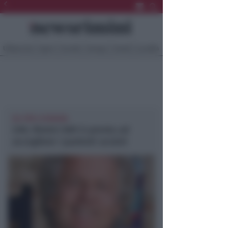
Ultima Ora
Sport
Sociale
Europa
Eventi
Località
AIL PER L'UCRAINA
L’AIL Rimini OdV è pronta ad
accogliere i pazienti ucraini