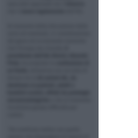
sono stati approvati sia il
bilancio
che il
nuovo regolamento
dell’AIL.
Al momento della discussione delle
varie ed eventuali, in considerazione
del grave ed eccezionale momento
che l’Europa sta vivendo,
il
presidente dell’AIL Rimini, Eduardo
Pinto
, ha proposto la
costituzione di
un fondo
, attraverso una raccolta di
denaro tra le
82 sezioni AIL
,
da
destinare ai pazienti, adulti e
bambini ucraini, affetti da patologie
oncoematologiche
e che al momento
incontrano grosse difficoltà per
curarsi.
“Ho condiviso inoltre con quelle
sezioni che dispongono di reparti di