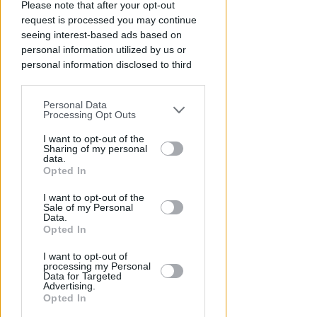
Please note that after your opt-out
request is processed you may continue
seeing interest-based ads based on
personal information utilized by us or
personal information disclosed to third
parties prior to your opt-out.
BOLOGNESE E NON SOLO
Personal Data
Controlli nelle colonie
You may separately opt-out of the further
Processing Opt Outs
abbandonate: due denunce per
disclosure of your personal information
by third parties on the IAB’s list of
I want to opt-out of the
invasione arbitraria
Sharing of my personal
downstream participants.
data.
Redazione
di
Opted In
This information may also be disclosed
I want to opt-out of the
by us to third parties on the IAB’s List of
Sale of my Personal
Downstream Participants that may
Data.
further disclose it to other third parties.
Opted In
I want to opt-out of
processing my Personal
Data for Targeted
Advertising.
Opted In