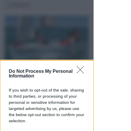
Redazione
di
Do Not Process My Personal
ISCRIZIONI SINO A FINE AGOSTO
Information
Numeri in forte crescita per la
Scuola Vela dello Yacht Club
If you wish to opt-out of the sale, sharing
Rimini
to third parties, or processing of your
FOTO
personal or sensitive information for
Icaro Sport
di
targeted advertising by us, please use
the below opt-out section to confirm your
selection.