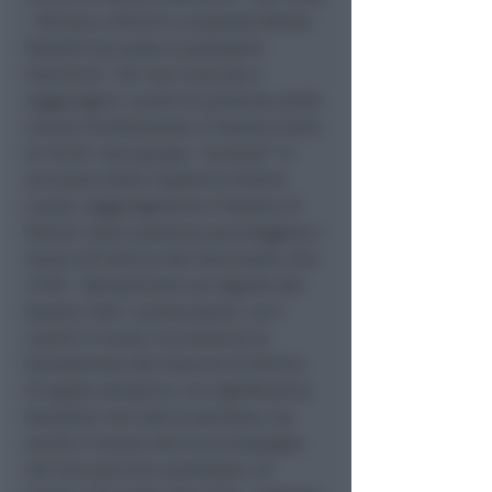
- Ritrovo a Rimini in piazzale Renzo
Pasolini (accanto al palasport
Flaminio) · Chi non riuscisse a
raggiungere i punti di partenza potrà
recarsi direttamente in Duomo entro
le 16.30 I due gruppi, “scortati” in
sicurezza dalle rispettive Polizie
Locali, raggiungeranno il Duomo di
Rimini, dove potranno parcheggiare i
mezzi all’interno del Vescovado. Ore
17.00 – Benedizione sul sagrato del
Duomo Tutti i partecipanti, con i
caschi in mano, riceveranno la
benedizione del Vescovo di Rimini.
Un gesto semplice, ma significativo:
benedire non solo le persone, ma
anche il mezzo che le accompagna
nei loro percorsi quotidiani, di