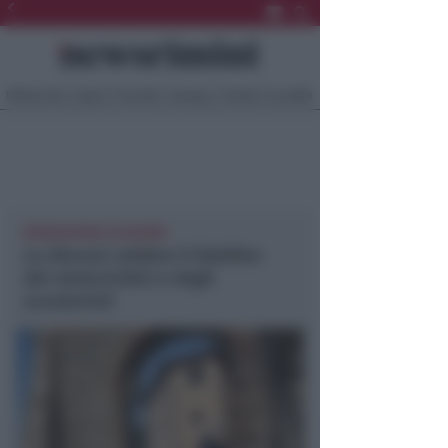
Ultima Ora
Sport
Sociale
Europa
Eventi
Località
BENEDIZIONE IN DUOMO
La diocesi celebra il Giubileo
dei motociclisti e degli
scooteristi