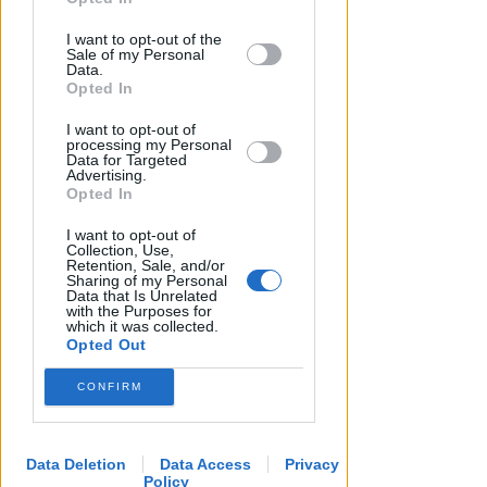
maldestro tentativo di
This information may also be disclosed
I want to opt-out of the
urbanizzare la spiaggia
by us to third parties on the IAB’s List of
Sale of my Personal
Downstream Participants that may
Data.
Redazione
di
further disclose it to other third parties.
Opted In
I want to opt-out of
processing my Personal
Data for Targeted
Advertising.
Opted In
I want to opt-out of
Collection, Use,
Retention, Sale, and/or
Sharing of my Personal
Data that Is Unrelated
with the Purposes for
which it was collected.
SABATO AL "BIANCHELLI"
Opted Out
Ingresso gratuito per il test
match tra Vigor Senigallia e
CONFIRM
Rimini
Icaro Sport
di
Data Deletion
Data Access
Privacy
Policy