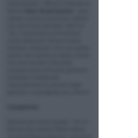
delle persone
– afferma il Vescovo di
Rimini,
Mons. Nicolò Anselmi –
sono
spesso il punto di partenza migliore
per avvicinarsi alla fede. Tutto ciò
che ci entusiasma può diventare
anche strada per ritrovare senso,
bellezza, relazione"
. Ed è con questo
spirito che l'evento di sabato. Anche
chi arriva da fuori città potrà
prendere parte all’evento giubilare,
partendo o transitando
eventualmente da uno dei luoghi
giubilari e convergendo poi a Rimini.
Il programma
:
Partenza dei diversi gruppi: · Ore 15 -
Ritrovo alla Squadre Misano World
Circuit di Misano Adriatico · Ore 15.30