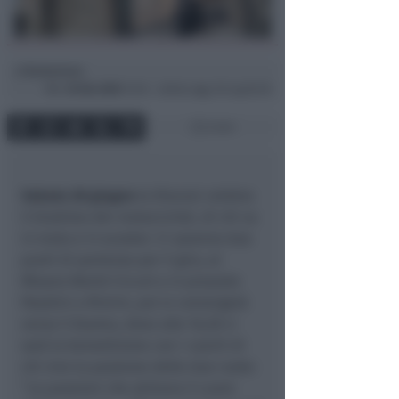
Redazione
di
Mer
25 Giu 2025
13:18 ~ ultimo agg. 29 Lug 05:16
2 min
Sabato 28 giugno
la Diocesi celebra
il Giubileo dei motociclisti, di chi va
in moto e in scooter. Ci saranno due
punti di partenza per il giro, al
Misano World Circuit e in piazzale
Pasolini a Rimini, poi si convergerà
verso il Duomo, dove alle 16,30 ci
sarà la benedizione con i caschi di
chi vive la passione delle due ruote:
“
Le passioni che abitano il cuore