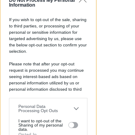
Do Not Process My Personal
Information
If you wish to opt-out of the sale, sharing
BOLOGNESE E NON SOLO
to third parties, or processing of your
Controlli nelle colonie
personal or sensitive information for
abbandonate: due denunce per
targeted advertising by us, please use
the below opt-out section to confirm your
invasione arbitraria
selection.
Redazione
di
Please note that after your opt-out
request is processed you may continue
seeing interest-based ads based on
personal information utilized by us or
personal information disclosed to third
parties prior to your opt-out.
Personal Data
You may separately opt-out of the further
Processing Opt Outs
disclosure of your personal information
by third parties on the IAB’s list of
I want to opt-out of the
Sharing of my personal
NO A PISCINE E TERRAZZE
downstream participants.
data.
Piano Arenile. Renzi (FdI):
Opted In