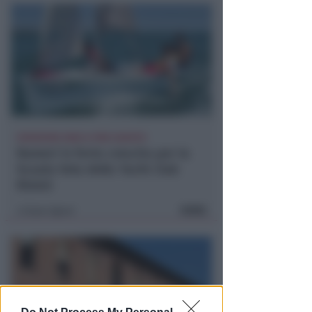
ISCRIZIONI SINO A FINE AGOSTO
Numeri in forte crescita per la
Scuola Vela dello Yacht Club
Rimini
FOTO
Icaro Sport
di