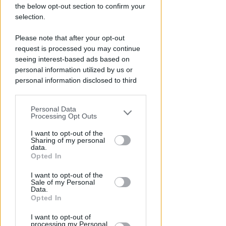
the below opt-out section to confirm your
selection.
NO A PISCINE E TERRAZZE
Piano Arenile. Renzi (FdI):
Please note that after your opt-out
maldestro tentativo di
request is processed you may continue
urbanizzare la spiaggia
seeing interest-based ads based on
personal information utilized by us or
Redazione
di
personal information disclosed to third
parties prior to your opt-out.
Personal Data
You may separately opt-out of the further
Processing Opt Outs
disclosure of your personal information
by third parties on the IAB’s list of
I want to opt-out of the
Sharing of my personal
downstream participants.
data.
Opted In
This information may also be disclosed
I want to opt-out of the
by us to third parties on the IAB’s List of
Sale of my Personal
Downstream Participants that may
Data.
SABATO AL "BIANCHELLI"
further disclose it to other third parties.
Opted In
Ingresso gratuito per il test
match tra Vigor Senigallia e
I want to opt-out of
processing my Personal