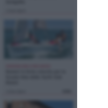
Senigallia
Icaro Sport
di
ISCRIZIONI SINO A FINE AGOSTO
Numeri in forte crescita per la
Scuola Vela dello Yacht Club
Rimini
FOTO
Icaro Sport
di