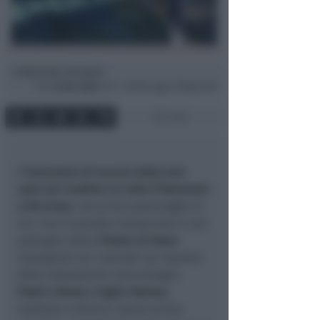
Maurizio Ceccarini
di
Gio
16 Apr 2020
13:11 ~ ultimo agg. 27 Mag 22:26
1 min
L’
inversione di marcia della loro
auto ieri mattina su viale D’Annunzio
a Riccione
, nel primo pomeriggio di
ieri, non è passata inosservata a una
pattuglia della
Polizia di Stato
impegnata nei controlli sul rispetto
delle disposizioni anticontagio.
Padre 41enne e figlio 20enne
,
residenti a Rimini, hanno prima