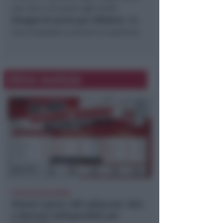
sua vita e di avere ogni tanto
bisogno di uscire per riflettere
. Ma
non è bastato a evitare la sanzione.
Altre notizie
CALCIO ECCELLENZA
Rimini Calcio: 509 abbonati. Nisi
e Bertani indisponibili per