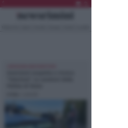
Ultima Ora
Sport
Sociale
Europa
Eventi
Località
LIMITAZIONI NON RISPETTATE
Inversioni sospette e ricerca
“interiore”. Le sanzioni della
Polizia di Stato
In foto
: i controlli