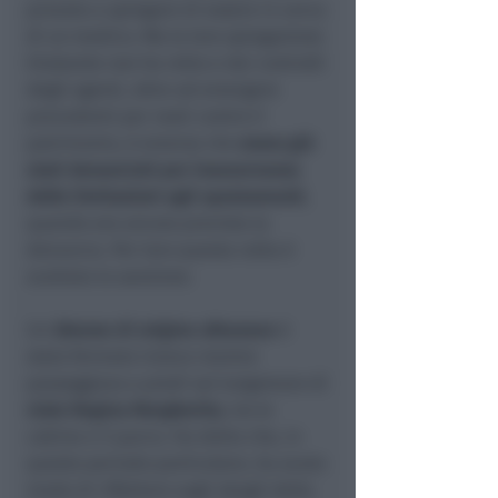
provato a spiegare di essere in cerca
di un medico. Ma la loro spiegazione
titubante non ha retto e dai controlli
degli agenti, oltre ad emergere
precedenti per reati contro il
patrimonio, è emerso che
erano già
stati denunciati per inosservanza
delle limitazioni agli spostamenti
,
quando era ancora prevista la
denuncia. Per loro questa volta è
scattata la sanzione.
Un
26enne di origine albanese
è
stato fermato invece mentre
passeggiava a piedi sul lungomare di
viale Regina Margherita
, tra le
cabine e il parco. Ha detto che, in
questo periodo particolare, ha avuto
modo di riflettere sugli sbagli della