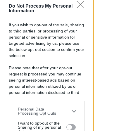
Do Not Process My Personal
Information
If you wish to opt-out of the sale, sharing
to third parties, or processing of your
personal or sensitive information for
targeted advertising by us, please use
FINE LAVORI ENTRO PRIMAVERA
the below opt-out section to confirm your
Riccione, dal 15 settembre via ai
selection.
nuovi cantieri su Viale Ceccarini
Please note that after your opt-out
Redazione
di
request is processed you may continue
seeing interest-based ads based on
personal information utilized by us or
personal information disclosed to third
parties prior to your opt-out.
Personal Data
You may separately opt-out of the further
Processing Opt Outs
disclosure of your personal information
by third parties on the IAB’s list of
I want to opt-out of the
Sharing of my personal
downstream participants.