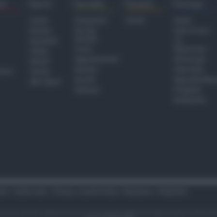
ra
Sport
Sociale
Eventi
Europa
Calcio
Redazione
Eventi
Home
Basket
Perché
Fake & Fact
Sociale
Baseball
TG
Focus
Newsroom
Volley
Appuntamenti
GR Europa
Motori
Dossier
Interviste
hiesa
Tennis
Servizi
Approfondime
Altri Sport
Podcast
Progetto
Redazione
tari
Codice etico
Privacy e Cookie Policy
Redazione
Pubblicità
i sono riservati. Newsrimini.it è una testata registrata Reg. presso il tribuna