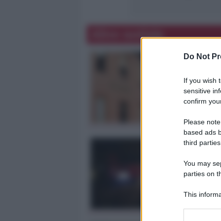
Altre notizie
Do Not Pr
If you wish 
sensitive in
confirm your
Please note
based ads b
third parties
You may sepa
parties on t
This informa
Participants