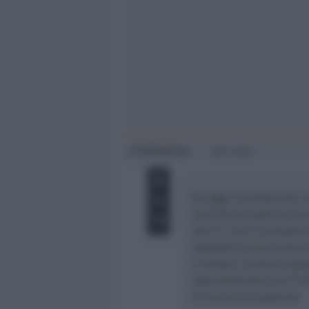
Giovani
Università
Redazione
di
1 min
Da oggi, le strade del 
mercato all’aperto che
alle 11, con il consueto
assessore provinciale a
In serata, lo storico gr
appuntamento con il di
al concerto è gratuito.