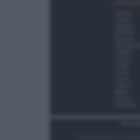
Ultima O
Cronaca
Politica
Attualità
Ambiente
Economia
Vita della C
Viabilità
Turismo
Sanità
Scuola
Lavoro
Cultura
Meteo
Giovani
Università
Dati Socie
© Newsrimini.it 2025. Tutti i diritt