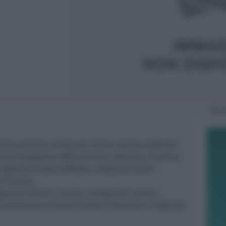
Gio
centro saranno chiuse per lasciar spazio al grande
 sarà inaugurato ufficialmente, domenica mattina
 taglio del nastro affidato a Massimo Pironi,
l Turismo.
uppo dei Ricchi e Poveri, inaugurerà il primo
vertimento al Teatro Tenda di Morciano. L’ingresso