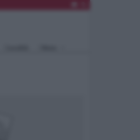
Rimini
Blog
Riccione
Speciali
Santarcangelo
Fiera
Bellaria Igea
Agrinet
M.
Cattolica
Misano
Località
Menu
Coriano
Rimini
Blog
Riccione
Speciali
Santarcangelo
Fiera
Bellaria Igea M.
Agrinet
Cattolica
Misano
Coriano