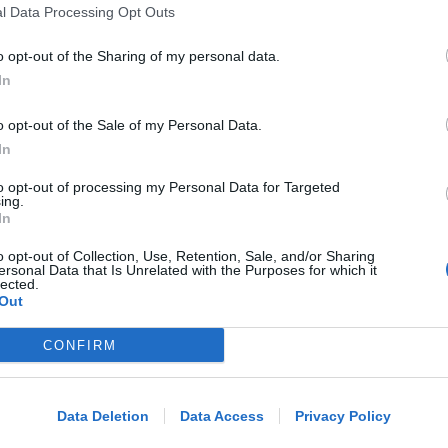
l Data Processing Opt Outs
NO A PISCINE E TERRAZZE
Piano Arenile. Renzi (FdI): maldestro
o opt-out of the Sharing of my personal data.
tentativo di urbanizzare la spiaggia
In
o opt-out of the Sale of my Personal Data.
Redazione
di
In
to opt-out of processing my Personal Data for Targeted
EPISODI FUORI E NON DI CLIENTI
ing.
Chiusura Red Devil. Legali del locale:
In
faro di legalità in zona da "Suburra"
o opt-out of Collection, Use, Retention, Sale, and/or Sharing
ersonal Data that Is Unrelated with the Purposes for which it
lected.
Out
Redazione
di
CONFIRM
Me
ECAD, IL 23 OTTOBRE
A Coriano l'incontro internazionale
LEGGI
"contro le droghe". Spinelli:
Data Deletion
Data Access
Privacy Policy
orgogliosa