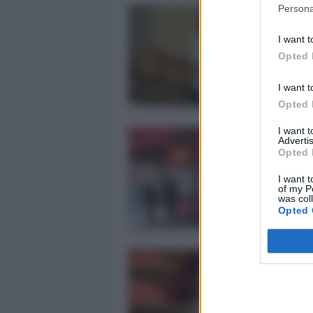
Persona
I want t
Opted 
I want t
Opted 
I want 
Advertis
Opted 
I want t
of my P
was col
Opted 