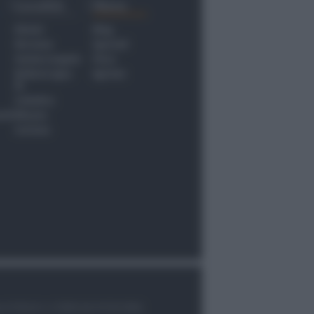
Località
Menu
Rimini
Blog
Riccione
Speciali
Santarcangelo
Fiera
Bellaria Igea
Agrinet
M.
Cattolica
nti
Misano
Coriano
le di Rimini n.7/2003 del 07/05/2003,