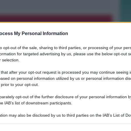
ocess My Personal Information
BOLOGNESE E NON SOLO
Controlli nelle colonie abbandonate:
due denunce per invasione arbitraria
to opt-out of the sale, sharing to third parties, or processing of your per
formation for targeted advertising by us, please use the below opt-out s
 selection.
Redazione
di
 that after your opt-out request is processed you may continue seeing i
ased on personal information utilized by us or personal information dis
 prior to your opt-out.
LUNEDÌ 10 AGOSTO
Processo alla Repubblica Italiana: ha
rately opt-out of the further disclosure of your personal information by
mantenuto le sue promesse?
he IAB’s list of downstream participants.
tion may also be disclosed by us to third parties on the IAB’s List of 
 that may further disclose it to other third parties.
Redazione
di