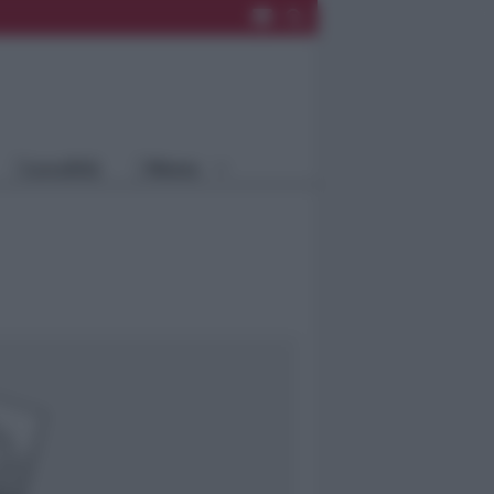
Rimini
Blog
Riccione
Speciali
Santarcangelo
Fiera
Bellaria Igea
Agrinet
M.
Cattolica
Misano
Località
Menu
Coriano
Rimini
Blog
Riccione
Speciali
Santarcangelo
Fiera
Bellaria Igea M.
Agrinet
Cattolica
Misano
Coriano