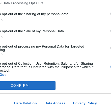
l Data Processing Opt Outs
lavori di allestimento a piazzale
Boscovich
o opt-out of the Sharing of my personal data.
In
Redazione
di
o opt-out of the Sale of my Personal Data.
GESTIONE DIRETTA DEL COMUNE
In
Riapre il parcheggio del Grand Hotel
to opt-out of processing my Personal Data for Targeted
di Riccione: 252 posti a disposizione
ing.
In
o opt-out of Collection, Use, Retention, Sale, and/or Sharing
ersonal Data that Is Unrelated with the Purposes for which it
Redazione
di
lected.
Out
AVEVA 86 ANNI
Addio a Francesco Guccini. Il suo
CONFIRM
Me
legame con Rimini tra musica e libri
LEGGI
Data Deletion
Data Access
Privacy Policy
Redazione
VIDEO
di