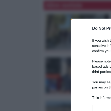
Altre notizie
Do Not Pr
If you wish 
sensitive in
confirm your
Please note
based ads b
third parties
You may sepa
parties on t
This informa
Participants