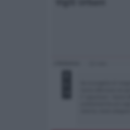
Vigili Urbani
Giovani
Università
Redazione
di
1 min
No al progetto di riorg
hanno affermato nei gior
E’ oppurtuno – hanno aff
problematiche più urgent
esterne, mezzi adeguati