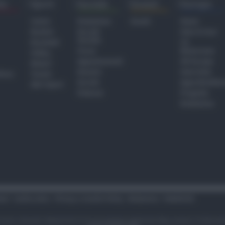
ra
Sport
Sociale
Eventi
Europa
Calcio
Redazione
Eventi
Home
Basket
Perché
Fake & Fact
Sociale
Baseball
TG
Focus
Newsroom
Volley
Appuntamenti
GR Europa
Motori
Dossier
Interviste
hiesa
Tennis
Servizi
Approfondime
Altri Sport
Podcast
Progetto
Redazione
tari
Codice etico
Privacy e Cookie Policy
Redazione
Pubblicità
i sono riservati. Newsrimini.it è una testata registrata Reg. presso il tribuna