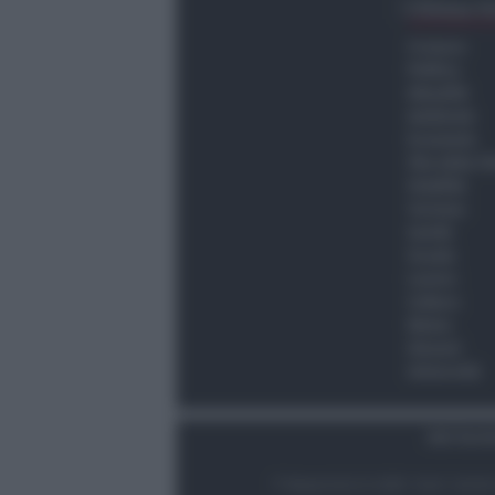
Ultima O
Cronaca
Politica
Attualità
Ambiente
Economia
Vita della C
Viabilità
Turismo
Sanità
Scuola
Lavoro
Cultura
Meteo
Giovani
Università
Dati Socie
© Newsrimini.it 2025. Tutti i diritt