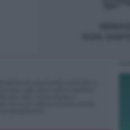
Mer
anizzazione del corpo di polizia municipale. Lo
ni scorsi i vigili urbani riuniti in assemblea.
ermato i vigili – trovare soluzioni a
i, tra le quali: infortuni sul lavoro, missioni
 per gli spostamenti.