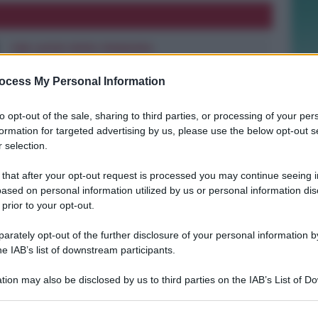
FINE LAVORI ENTRO PRIMAVERA
Riccione, dal 15 settembre via ai
nuovi cantieri su Viale Ceccarini
ocess My Personal Information
to opt-out of the sale, sharing to third parties, or processing of your per
formation for targeted advertising by us, please use the below opt-out s
Redazione
di
 selection.
ALL'ALTEZZA DI PIAZZA KENNEDY
 that after your opt-out request is processed you may continue seeing i
Borseggiatori sul Metromare: colti
ased on personal information utilized by us or personal information dis
sul fatto e arrestati
 prior to your opt-out.
rately opt-out of the further disclosure of your personal information by
he IAB’s list of downstream participants.
Redazione
di
tion may also be disclosed by us to third parties on the IAB’s List of 
 that may further disclose it to other third parties.
PER LA MESSA DEL PONTEFICE
Papa Leone XIV a Rimini: iniziati i