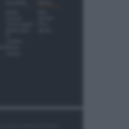
Località
Menu
Rimini
Blog
Riccione
Speciali
Santarcangelo
Fiera
Bellaria Igea
Agrinet
M.
Cattolica
nti
Misano
Coriano
le di Rimini n.7/2003 del 07/05/2003,