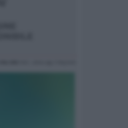
9 Mar 2005
19:22 ~ ultimo agg. 11 Mag 04:16