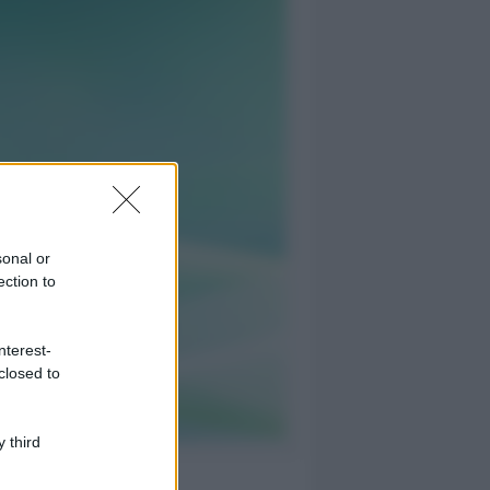
sonal or
ection to
nterest-
closed to
 third