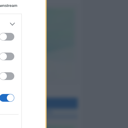
Downstream
teo Rimini
 TUTTE LE NOTIZIE SUL METEO