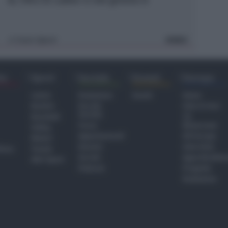
Icaro Sport
VIDEO
di
ra
Sport
Sociale
Eventi
Europa
Calcio
Redazione
Eventi
Home
Basket
Perché
Fake & Fact
Sociale
Baseball
TG
Focus
Newsroom
Volley
Appuntamenti
GR Europa
Motori
Dossier
Interviste
hiesa
Tennis
Servizi
Approfondime
Altri Sport
Podcast
Progetto
Redazione