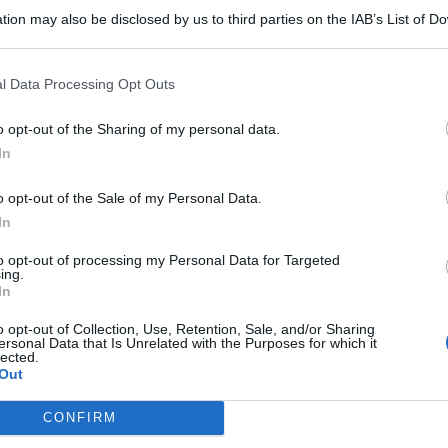
tion may also be disclosed by us to third parties on the IAB’s List of 
 that may further disclose it to other third parties.
l Data Processing Opt Outs
o opt-out of the Sharing of my personal data.
LIETO FINE
In
13enne scompare a riva, ricerche in
mare e via terra. Ritrovato sano e
o opt-out of the Sale of my Personal Data.
salvo
In
to opt-out of processing my Personal Data for Targeted
Lamberto Abbati
ing.
di
In
DUE INFERMIERE INDAGATE
o opt-out of Collection, Use, Retention, Sale, and/or Sharing
Perde un testicolo dopo l'attesa in
ersonal Data that Is Unrelated with the Purposes for which it
Me
lected.
pronto soccorso, ma non c'è nesso
Out
causale
LEGGI
CONFIRM