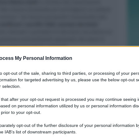
cia Riziero Santi
in diretta alla trasmissione
Non stiamo lavorando per privilegiare un settore
 precisa “
noi stiamo pensando innanzitutto alla
ificare i sacrifici fatti, servono decisioni
mo chiamati a prendere le decisioni ma diamo un
assumere provvedimenti sperando che siano in
el nostro territorio
“. conclude
ocess My Personal Information
to opt-out of the sale, sharing to third parties, or processing of your per
formation for targeted advertising by us, please use the below opt-out s
 selection.
 that after your opt-out request is processed you may continue seeing i
ased on personal information utilized by us or personal information dis
 prior to your opt-out.
rately opt-out of the further disclosure of your personal information by
he IAB’s list of downstream participants.