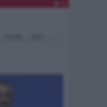
Rimini
Blog
Riccione
Speciali
Santarcangelo
Fiera
Bellaria Igea
Agrinet
M.
Cattolica
Misano
Località
Menu
Coriano
Rimini
Blog
Riccione
Speciali
Santarcangelo
Fiera
Bellaria Igea M.
Agrinet
Cattolica
Misano
Coriano