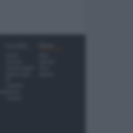
Località
Menu
Rimini
Blog
Riccione
Speciali
Santarcangelo
Fiera
Bellaria Igea
Agrinet
M.
Cattolica
nti
Misano
Coriano