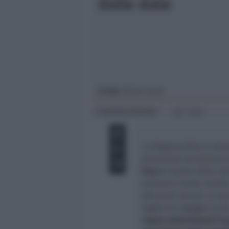
dalle date
Giovani
Università
In foto
: Riziero Santi
Andrea Polazzi
di
1 min
La Regione farà un doc
provinciali sul lavoro 
Fase 2
. Quella della ri
turismo e moda. Sindaci
alle parti sociali, si s
regole di ingaggio certe
riapre determinerà il 