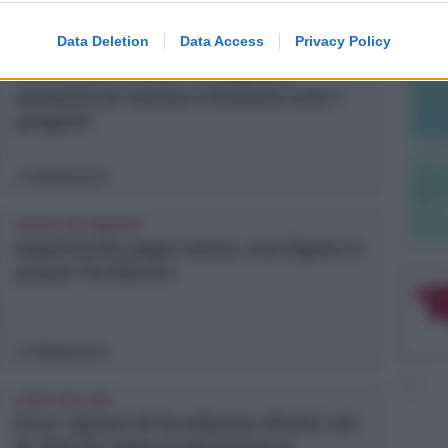
Lamberto Abbati
di
Data Deletion
Data Access
Privacy Policy
TRE QUELLI RIMINESI
Bando hub Urbani: la Regione
aumenta le risorse e finanzia tutti i
progetti
Redazione
di
PIAZZA TRE MARTIRI
Aspettando papa Leone, una ligaza in
piazza Tre Martiri
Redazione
di
CRER FIGC LND
Ecco i gironi di Eccellenza: Rimini nel
B, l'Ars Et Labor è nel girone A