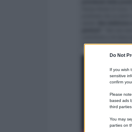
presidente della provin
Tempo Reale di Icaro. “
piuttosto che un altro
”
salute.
Non dobbiamo van
graduali.
” “
Noi non sia
contributo a chi deve 
linea con le necessità d
Do Not Pr
If you wish 
sensitive in
confirm your
Please note
based ads b
third parties
You may sepa
parties on t