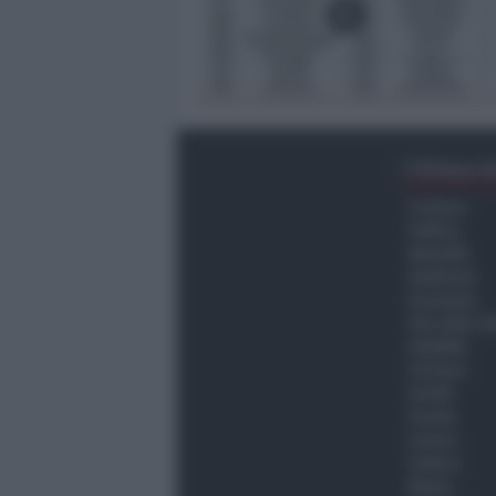
Ultima O
Cronaca
Politica
Attualità
Ambiente
Economia
Vita della C
Viabilità
Turismo
Sanità
Scuola
Lavoro
Cultura
Meteo