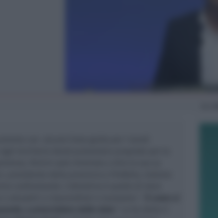
Gio
1
umento con alcune linee guida per i tavoli
e ogni territorio dovrà presentare proposte per la
partenza. Rimini sarà chiamata a dire la sua su
, presidente della provincia e Prefetto, insieme
tanno confrontando. L’obiettivo è quello di dare
 e attuabili a imprenditori e lavoratori. “
il come si
quando, a prescindere dalle date.
” Lo ha detto il