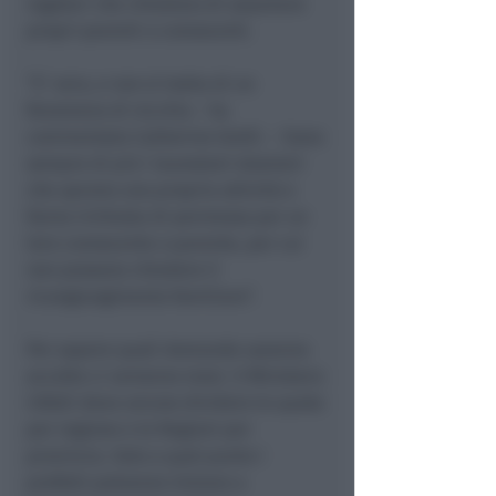
regolari che chiedono di assumere
propri parenti o conoscenti.
“E’ vero, e non si tratta di un
fenomeno di nicchia – ha
commentato Catherine Grelli. – Sono
sempre di più i lavoratori stranieri
che aprono una propria attività e
fanno richiesta di permesso per un
loro conoscente o parente, per cui
non possono chiedere il
ricongiungimento familiare”.
Per sapere quali domande saranno
accolte ci vorranno mesi. Il Ministero
infatti deve ancora dividere le quote
per regione e le Regioni per
provincia. Solo a quel punto i
prefetti potranno iniziare a