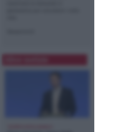
esaminare le domande in
graduatoria per concedere i nulla
osta.
(Newsrimini)
Altre notizie
"SCEMPIO INTOLLERABILE"