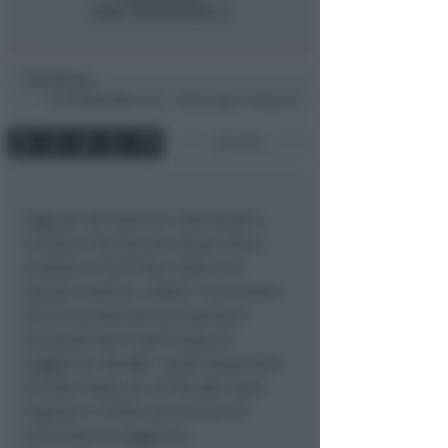
Redazione
di
Lun
31 Gen 2011
14:26 ~ ultimo agg. 14 Mag 04:47
2 min
Oggi per gli stranieri interessati a
rientrare nel decreto flussi 2010 è
scattato il Click Day. Dalle 8 di
questa mattina, infatti, i loro datori
di lavoro potevano presentare
domanda per il permesso di
soggiorno. 98.080 i posti disponibili
in tutta Italia, di cui 86.580 nuovi
ingressi e 11.500 conversioni di
permesso di soggiorno.