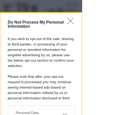
Do Not Process My Personal
Information
If you wish to opt-out of the sale, sharing
to third parties, or processing of your
personal or sensitive information for
INSEGUIMENTO SUL BAGNASCIUGA
targeted advertising by us, please use
Ruba portafogli in spiaggia ad
the below opt-out section to confirm your
un turista e lo spintona.
selection.
Arrestato
Please note that after your opt-out
Redazione
di
request is processed you may continue
seeing interest-based ads based on
personal information utilized by us or
personal information disclosed to third
parties prior to your opt-out.
Personal Data
You may separately opt-out of the further