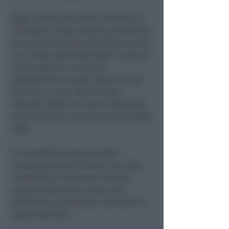
Oggi le domande erano riservate ai
lavoratori di ogni settore provenienti
da paesi che hanno stipulato accordi
con l’Italia. Mercoledì sarà il turno di
colf, babysitter e badanti
provenienti da paesi senza accordi.
Per loro, ci sono 30mila posti.
Giovedì, infine, ad alcune situazioni
particolari per cui sono previsti 4000
posti.
Lo sportello Extrapoint della
Confartigianato di Rimini, che offre
assistenza ai lavoratori stranieri,
questa mattina ha inviato una
settantina di domande. Due anni fa
erano state 200.