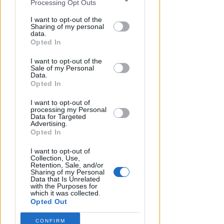
Processing Opt Outs
disclosure of your personal information
by third parties on the IAB’s list of
I want to opt-out of the
Sharing of my personal
downstream participants.
data.
Opted In
TUTTE LE NOTIZIE UTILI
This information may also be disclosed
Visita del Papa: parcheggi,
I want to opt-out of the
by us to third parties on the IAB’s List of
viabilità, trasporto pubblico,
Sale of my Personal
Downstream Participants that may
Data.
assistenza
further disclose it to other third parties.
Opted In
Redazione
di
I want to opt-out of
processing my Personal
Data for Targeted
Advertising.
Opted In
I want to opt-out of
Collection, Use,
Retention, Sale, and/or
Sharing of my Personal
Data that Is Unrelated
with the Purposes for
which it was collected.
Opted Out
DALL'8 AL 15 AGOSTO
CONFIRM