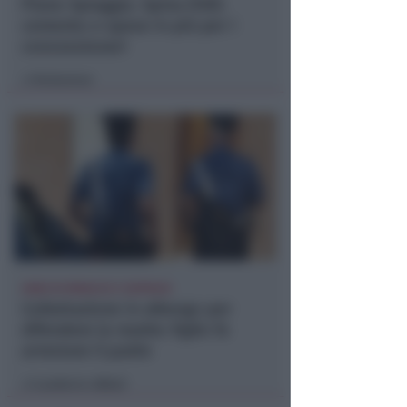
Piano Spiaggia. Spina (FdI):
cemento e spese in più per i
concessionari
Redazione
di
ANNI DI MINACCE E SOPRUSI
Colluttazione in albergo per
difendere la madre: figlio fa
arrestare il padre
Lamberto Abbati
di