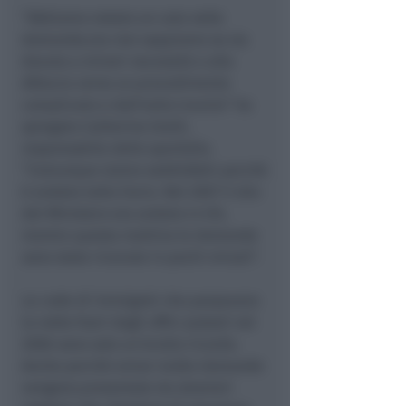
“Abbiamo notato un calo nelle
domande,ma non sappiamo se sia
dovuto a minori necessità o alla
sfiducia verso un procedimento
complicato e dall’esito incerto” ha
spiegato Catherine Grelli,
responsabile dello sportello.
“Comunque siamo soddisfatti perchè
è andato tutto liscio. Nel 2007 il sito
del Ministero era andato in tilt,
mentre questa mattina le domande
sono state ricevute in pochi minuti”.
Le code di immigrati che passavano
la notte fuori dagli uffici postali nel
2006 sono solo un brutto ricordo.
Anche perchè ormai molte domande
vengono presentate da stranieri