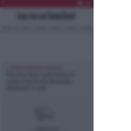
Ultima Ora
Sport
Sociale
Europa
Eventi
Località
LAVORO NEWSRIMINI PROVINCIA
Decreto flussi: presentata la
prima tranche di domande.
Richieste in calo