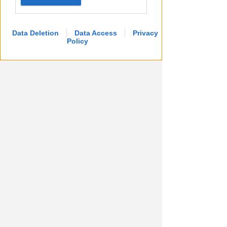
Ballo abusivo e feste a
pagamento senza licenza.
Chiude per 7 giorni il Mojito
Data Deletion
Data Access
Privacy
Policy
Redazione
di