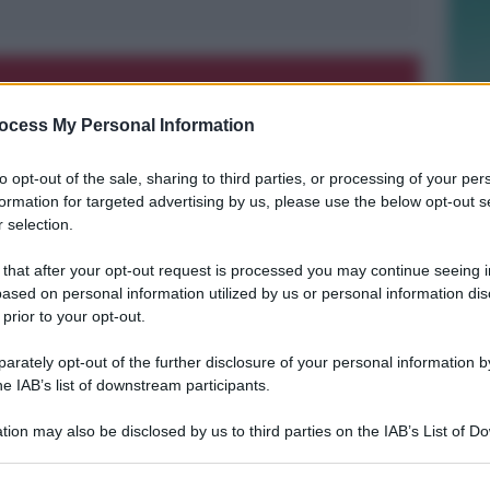
ocess My Personal Information
REPORT ANNUALE 2025
Stipendi, forniture, tributi. 145
milioni distribuiti da Hera nel
to opt-out of the sale, sharing to third parties, or processing of your per
riminese
formation for targeted advertising by us, please use the below opt-out s
 selection.
Redazione
di
 that after your opt-out request is processed you may continue seeing i
ased on personal information utilized by us or personal information dis
 prior to your opt-out.
RICHIESTA SPIEGAZIONI
Post razzista legato a Riccione su un
rately opt-out of the further disclosure of your personal information by
canale a nome Lega. La sindaca:
he IAB’s list of downstream participants.
gravissimo
tion may also be disclosed by us to third parties on the IAB’s List of 
 that may further disclose it to other third parties.
Redazione
di