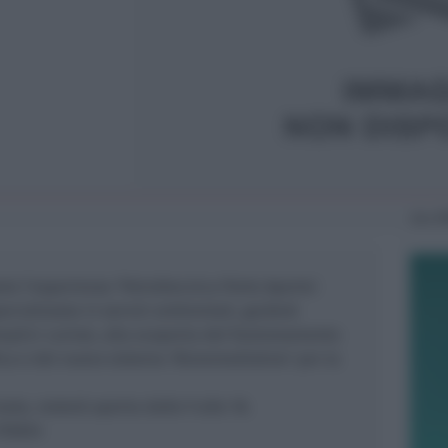
Gio
1
ete l’esperienza ‘Petroltecnica Porte Aperte’.
pecializzata in servizi ambientali, guiderà
emplici curiosi, alla scoperta del funzionamento
ica e del nuovo sistema ‘Bioremediation’ per la
nate, resterà aperta dalle 9 alle 18.
755834