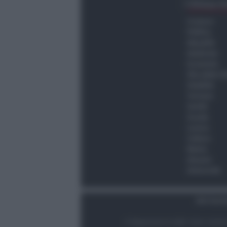
Ultima O
Cronaca
Politica
Attualità
Ambiente
Economia
Vita della C
Viabilità
Turismo
Sanità
Scuola
Lavoro
Cultura
Meteo
Giovani
Università
Dati Socie
© Newsrimini.it 2025. Tutti i diritt