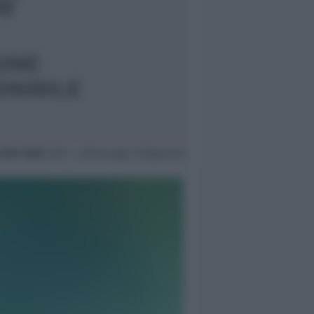
7 Mar 2005
19:37 ~ ultimo agg. 11 Mag 04:32