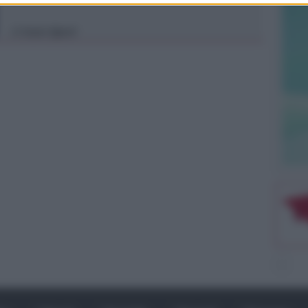
Icaro Sport
di