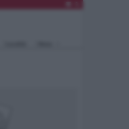
Rimini
Blog
Riccione
Speciali
Santarcangelo
Fiera
Bellaria Igea
Agrinet
M.
Cattolica
Misano
Località
Menu
Coriano
Rimini
Blog
Riccione
Speciali
Santarcangelo
Fiera
Bellaria Igea M.
Agrinet
Cattolica
Misano
Coriano