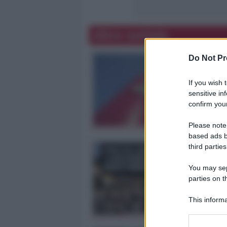
Altre notizie
Do Not Pr
If you wish 
sensitive in
confirm your
Please note
based ads b
third parties
You may sepa
parties on t
This informa
Participants