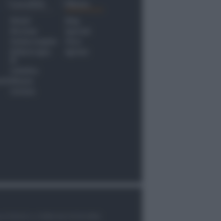
Località
Menu
Rimini
Blog
Riccione
Speciali
Santarcangelo
Fiera
Bellaria Igea
Agrinet
M.
Cattolica
nti
Misano
Coriano
le di Rimini n.7/2003 del 07/05/2003,