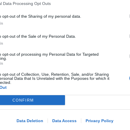
l Data Processing Opt Outs
VITTIMA UN ANZIANO RIMINESE
Borseggi sul Metromare, ladri
o opt-out of the Sharing of my personal data.
arrestati grazie all'occhio esperto di
In
un agente
o opt-out of the Sale of my Personal Data.
Lamberto Abbati
di
In
to opt-out of processing my Personal Data for Targeted
OSSERVATORIO CGIL INCA
ing.
Allarme infortuni sul lavoro a Rimini:
In
+13% nel primo semestre dell'anno
o opt-out of Collection, Use, Retention, Sale, and/or Sharing
ersonal Data that Is Unrelated with the Purposes for which it
lected.
Out
Redazione
di
CONFIRM
Me
COPPA ITALIA SERIE D
Il primo avversario del Tropical
LEGGI
Coriano è il Montecchio Gallo
Data Deletion
Data Access
Privacy Policy