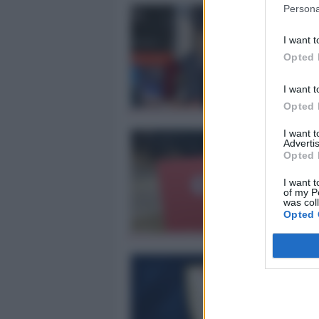
Persona
I want t
Opted 
I want t
Opted 
I want 
Advertis
Opted 
I want t
of my P
was col
Opted 