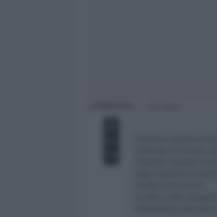
Giovani
Università
Redazione
di
1 min
Venerdì e sabato si rip
L’azienda di Coriano, s
cittadini, studenti e s
degli impianti di bonif
bonifica dei terreni.
La ditta, nelle due gior
Informazioni allo 0541.