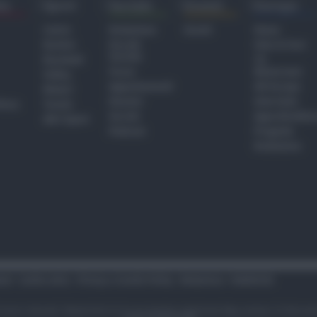
ra
Sport
Sociale
Eventi
Europa
Calcio
Redazione
Eventi
Home
Basket
Perché
Fake & Fact
Sociale
Baseball
TG
Focus
Newsroom
Volley
Appuntamenti
GR Europa
Motori
Dossier
Interviste
hiesa
Tennis
Servizi
Approfondime
Altri Sport
Podcast
Progetto
Redazione
tari
Codice etico
Privacy e Cookie Policy
Redazione
Pubblicità
i sono riservati. Newsrimini.it è una testata registrata Reg. presso il tribuna