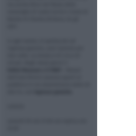
ma anche
Alice nel Paese delle
meraviglie
di Lewis Carrol e
Canto di
Natale
di Charles Dickens, tra gli
altri.
In ogni serata, lo spettacolo ad
ingresso gratuito, sarà ripetuto per
due volte. La durata è di circa 20
minuti. Negli stessi giorni
il
Fellini Museum
e il
PART
–
Palazzi
dell’arte Rimini
saranno aperti al
pubblico in via straordinaria dalle 20
alle 24, con
ingresso gratuito
.
LUGLIO
:
venerdì 29
: ore 21:30 con replica ore
22:30