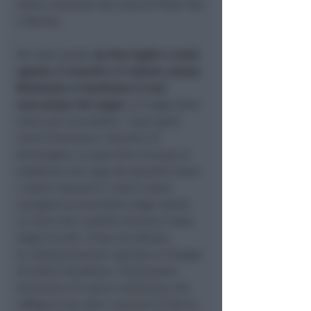
della creazione del mito di Peter Pan
e Wendy.
Per otto serate
da
fine luglio a metà
agosto
, il venerdì e il sabato, piazza
Malatesta si trasforma in una
vera
piazza dei sogni,
un luogo dove
tutto può succedere. I suoi spazi
verdi diventano i
Giardini di
Kensington
, lo specchio d’acqua si
trasforma nel
Lago dei giardini
dove
i
velieri solcano il cielo
e dove
navigano le barchette degli adulti.
La Torre del castello diventa
l’Isola
degli Uccelli
.
A fare da sfondo,
le
videoproiezioni
ispirate ai disegni
di
Arthur Rackham,
l’
illustratore
britannico di epoca vittoriana che
raffigurò non solo i romanzi di Berry,