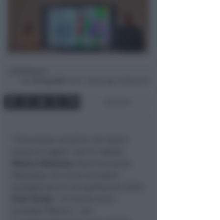
Redazione
di
Mar
26 Lug 2022
14:09 ~ ultimo agg. 29 Mag 19:42
2 min
“
Una piazza narrativa che lascia
spazio al sogno
“. Così la regista
Monica Maimone
descrive piazza
Malatesta che torna ad essere
protagonista di uno spettacolo della
Festi Group
. “
Lo scorso anno
–
prosegue Monica –
per