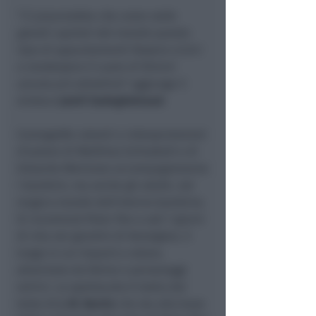
“
Ci piacerebbe che come nelle
grandi capitali del mondo questo
tipo di appuntamenti fossero ciclici
e rendessero il cuore di Rimini
ancora più attrattivo
” aggiunge il
sindaco
Jamil Sadegholvaad
.
Coreografie volanti e videoproiezioni
d’autore d
i Matthias Schnabell e di
Edoardo Maimone accompagneranno
i bambini, ma anche gli adulti, nel
magico mondo dell’eterno bambino.
Si incontrerà Peter Pan a soli 7 giorni
di vita nei giardini di Kensigton, il
luogo in cui imparò a volare,
attorniato da fatine e personaggi
onirici.
Lo spettacolo è tratto dal
testo di
J. M. Barrie
che sta alla base