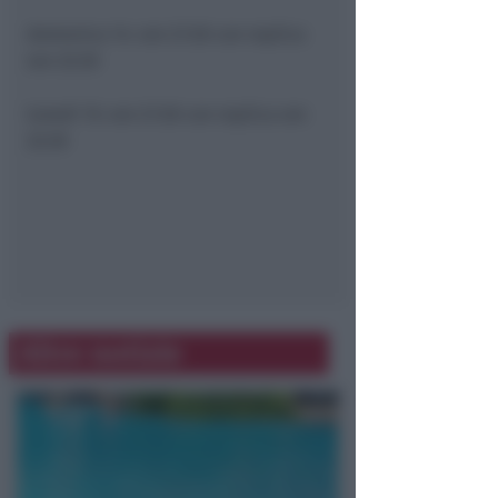
domenica 14
: ore 21:30 con replica
ore 22:30
lunedi 15
: ore 21:30 con replica ore
22:30
Altre notizie