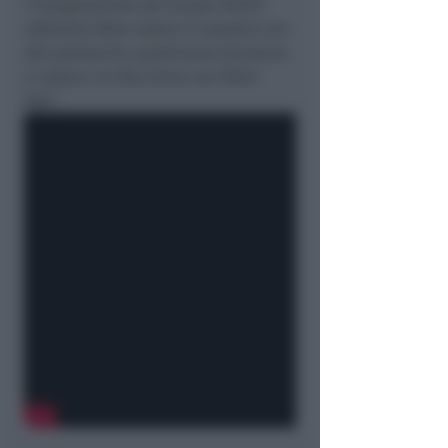
l’inaugurazione del museo Fellini
abbiamo fatto volare il maestro con
dei palloncini, quest’anno torniamo
a volare e lo facciamo con Peter
Pan
“.