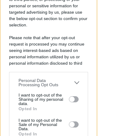
Calcio.Basket speciale girone B
personal or sensitive information for
di Eccellenza e preparazione
targeted advertising by us, please use
Rimini, su Icaro TV
the below opt-out section to confirm your
selection.
Icaro Sport
di
Please note that after your opt-out
request is processed you may continue
seeing interest-based ads based on
personal information utilized by us or
personal information disclosed to third
parties prior to your opt-out.
Personal Data
You may separately opt-out of the further
Processing Opt Outs
disclosure of your personal information
by third parties on the IAB’s list of
I want to opt-out of the
A PALMA DI MAIORCA
Sharing of my personal
downstream participants.
Il Bluenext Sailing Team chiude
data.
Opted In
la 44ª Copa del Rey MAPFRE al
This information may also be disclosed
6° posto
I want to opt-out of the
by us to third parties on the IAB’s List of
Sale of my Personal
Downstream Participants that may
FOTO
Data.
Icaro Sport
di
further disclose it to other third parties.
Opted In