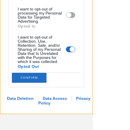
I want to opt-out of
processing my Personal
Data for Targeted
Advertising.
Opted In
I want to opt-out of
Collection, Use,
Retention, Sale, and/or
Sharing of my Personal
Data that Is Unrelated
with the Purposes for
RITARDI
which it was collected.
Sbatte contro il muso del treno,
Opted Out
sbalzato sulla banchina. Grave
CONFIRM
al Bufalini
FOTO
Redazione
di
Data Deletion
Data Access
Privacy
Policy