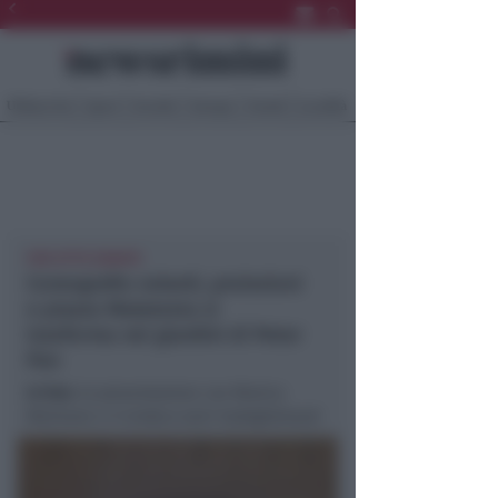
Ultima Ora
Sport
Sociale
Europa
Eventi
Località
PER OTTO SERATE
Coreografie volanti, proiezioni
e piazza Malatesta si
trasforma nei giardini di Peter
Pan
In foto
: la presentazione con Monica
Maimone e il sindaco Jami Sadegholvaad