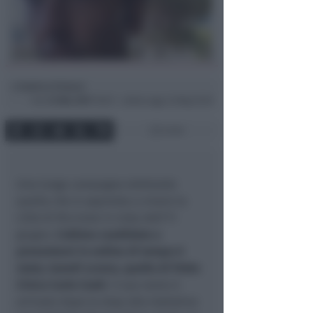
Andrea Polazzi
di
Ven
31 Mar 2017
18:07 ~ ultimo agg. 24 Mag 19:39
2 min
Una lunga campagna elettorale
quella che si appresta a vivere la
città di Riccione in vista dell’11
giugno.
L’ultimo candidato a
presentarsi in ordine di tempo è
stato, lunedì scorso, quello di Patto
Civico Carlo Conti
. Il suo nome è
arrivato dopo lo stop alla trattativa