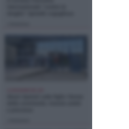
A Coriano l'incontro
internazionale "contro le
droghe". Spinelli: orgogliosa
Redazione
di
LA DECISIONE DEL GIP
Abusi ripetuti sulla figlia 13enne
della convivente. 44enne andrà
a processo
Redazione
di