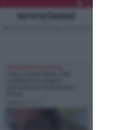
Ultima Ora
Sport
Sociale
Europa
Eventi
Località
NEWSRIMINI POLITICA RICCIONE
Conti a Tempo Reale: dalla
candidatura ai progetti
passando per l’esperienza in
Giunta
In foto
: Carlo Conti