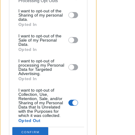
Processing Opt Outs
disclosure of your personal information
by third parties on the IAB’s list of
I want to opt-out of the
Sharing of my personal
downstream participants.
data.
Opted In
ENORME DANNO DI IMMAGINE
This information may also be disclosed
Licenze sospese a chi lavora tra
I want to opt-out of the
by us to third parties on the IAB’s List of
degrado e delinquenza. Fipe: un
Sale of my Personal
Downstream Participants that may
Data.
paradosso
further disclose it to other third parties.
Opted In
Redazione
di
I want to opt-out of
processing my Personal
Data for Targeted
Advertising.
Opted In
I want to opt-out of
Collection, Use,
Retention, Sale, and/or
Sharing of my Personal
Data that Is Unrelated
with the Purposes for
which it was collected.
Opted Out
MANUTENZIONE STRAORDINARIA
CONFIRM
Rimini, riaperta la piazzetta