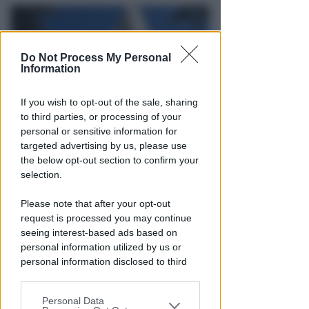
Do Not Process My Personal
Information
If you wish to opt-out of the sale, sharing
to third parties, or processing of your
personal or sensitive information for
102 MILIONI PER 22 INTERVENTI
targeted advertising by us, please use
Maxi-investimento della
the below opt-out section to confirm your
Regione per la mobilità. Ecco i
selection.
progetti nel riminese
Please note that after your opt-out
Redazione
di
request is processed you may continue
seeing interest-based ads based on
personal information utilized by us or
personal information disclosed to third
parties prior to your opt-out.
Personal Data
You may separately opt-out of the further