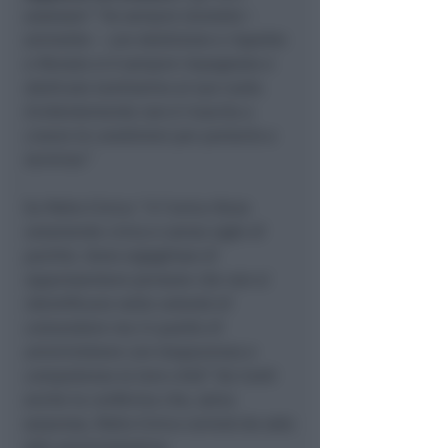
assessori “
ho sempre lavorato
–
ammette –
con dedizione e rispetto
e Renata si è sempre impegnata e
dedicata tantissimo al suo ruolo.
Evidentemente non è riuscita a
creare le condizioni per portarlo a
termine.
”
Su Patto Civico: “
è l’unica forza
veramente civica e senza sigle di
partito. Sono orgoglioso di
rappresentare persone che non si
identificano nella volontà di
comandare ma in quella di
amministrare con trasparenza e
competenza la loro città
.” Da Conti
anche la conferma che, salvo
sorprese, Patto Civico correrà da solo
alle amministrative.