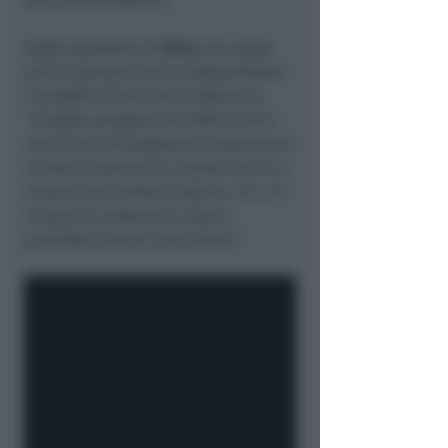
Sugli esponenti di
Oltre
che, dopo
averlo sposato, hanno abbandonato
il progetto Conti non si sbilancia:
“
bisogna spiegare che Patto Civico
non è una convergenza di qualcuno a
sinistra e qualcuno a destra ma è un
trovarsi per andare insieme. Se ci si
misura su contenuti e idee si
potrebbe trovare una sintesi”
.