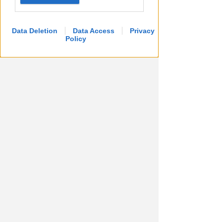
Decio Mercanti dopo i lavori di
riqualificazione
Data Deletion
Data Access
Privacy
Policy
Redazione
di