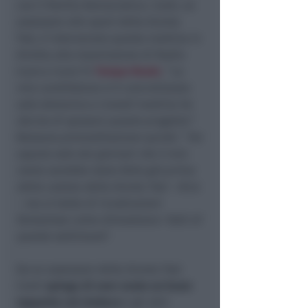
con il Partito Democratico. Conti, ex
assessore allo sport della Giunta
Tosi, è intervenuto questa mattina in
diretta alla trasmissione di Radio
Icaro e Icaro Tv
Tempo Reale
. “
La
mia candidatura si è concretizzata
solo domenica e lunedì mattina ho
deciso di sposare questo progetto.
”
Nessuna premeditazione quindi. “
Ho
saputo solo dai giornali che il mio
nome sarebbe stato fatto già prima
della caduta della Giunta Tosi –
dice
– ma si tratta di ricostruzioni
fantasiose come dimostrano i fatti di
queste settimane
“.
Da ex assessore della Giunta Tosi
Conti
spiega di aver avuto un buon
rapporto col sindaco
e gli altri