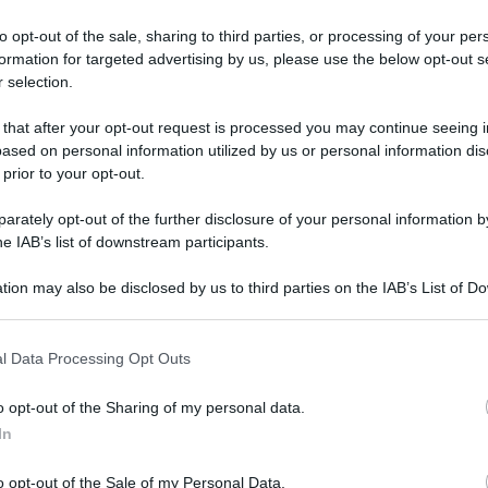
hiusura di sabato prossimo con un altro Excellence
ato a Carlo Verdone.
to opt-out of the sale, sharing to third parties, or processing of your per
formation for targeted advertising by us, please use the below opt-out s
 selection.
 that after your opt-out request is processed you may continue seeing i
ased on personal information utilized by us or personal information dis
 prior to your opt-out.
rately opt-out of the further disclosure of your personal information by
he IAB’s list of downstream participants.
tion may also be disclosed by us to third parties on the IAB’s List of 
 that may further disclose it to other third parties.
l Data Processing Opt Outs
successiva
Me
o opt-out of the Sharing of my personal data.
LEGGI
In
o opt-out of the Sale of my Personal Data.