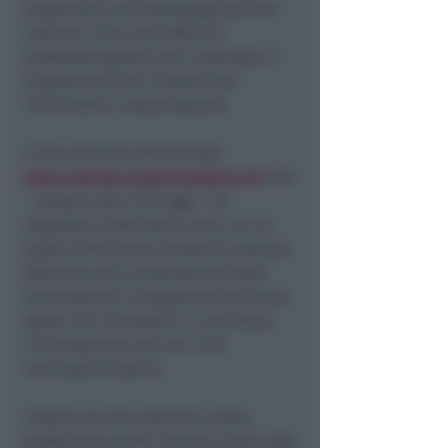
disponibile sull’homepage del sito
internet. Circa 250 infatti le
telefonate gestite dai 5 operatori a
disposizione dei cittadini per
chiarimenti e delucidazioni.
Il sito internet istituzionale
www.comune.santarcangelo.rn.it
che
– sempre alle 13 di oggi – ha
registrato 3.500 utenti unici, di cui
quasi mille hanno visitato la sezione
dedicata alla compilazione della
domanda per l’erogazione dei buoni
spesa. Per richiedere il contributo
c’è tempo fino alle ore 12 di
mercoledì 8 aprile.
Intanto sul sito internet è stato
pubblicato anche l’avviso rivolto agli