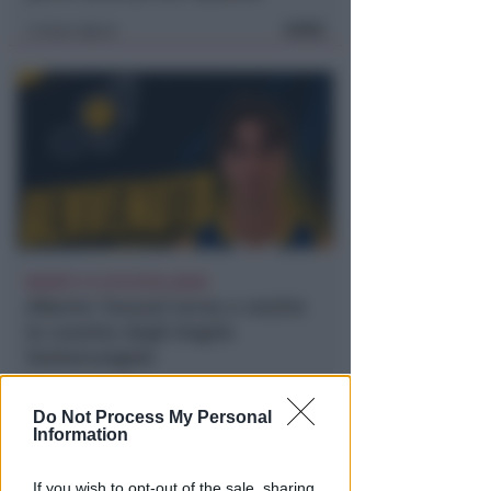
FOTO
Icaro Sport
di
BASKET C E U19 ECCELLENZA
Alberto Tassani torna a vestire
la canotta degli Angels
Santarcangelo
Icaro Sport
di
Do Not Process My Personal
Information
If you wish to opt-out of the sale, sharing