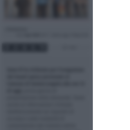
Redazione
di
Ven
3 Apr 2020
15:17 ~ ultimo agg. 27 Mag 21:56
1 min
Sono 97 le richieste per l’erogazione
dei buoni spesa pervenute al
Comune di Santarcangelo alle ore 13
di oggi,
primo giorno di
presentazione delle domande. Tante
anche le informazioni richieste
telefonicamente sui requisiti di
accesso e sulle modalità di
compilazione del modulo online