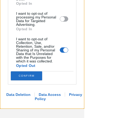
further disclose it to other third parties.
Opted In
LUNEDÌ 10 AGOSTO
Processo alla Repubblica
I want to opt-out of
processing my Personal
Italiana: ha mantenuto le sue
Data for Targeted
Advertising.
promesse?
Opted In
Redazione
di
I want to opt-out of
Collection, Use,
Retention, Sale, and/or
Sharing of my Personal
Data that Is Unrelated
with the Purposes for
which it was collected.
Opted Out
CONFIRM
Data Deletion
Data Access
Privacy
Policy