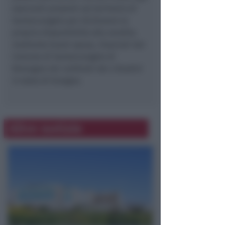
esercenti presenti sul territorio di
Santarcangelo per dichiarare la
propria disponibilità alla vendita
mediante buoni spesa, rilasciati dal
Comune di Santarcangelo di
Romagna nei confronti dei cittadini
in stato di bisogno.
Altre notizie