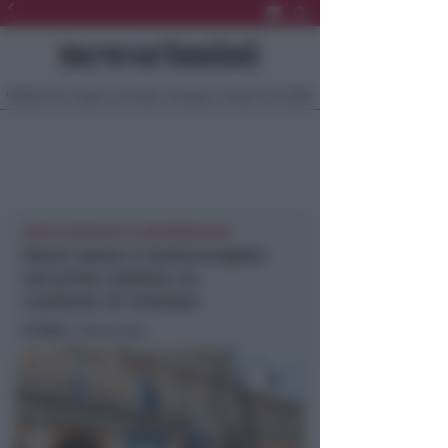
Ultima Ora
Sport
Sociale
Europa
Eventi
Località
MOLTE RICHIESTE DI INFORMAZIONI
Buoni spesa a Santarcangelo:
nel primo mattino un
centinaio di richieste
In foto
: il Municipio