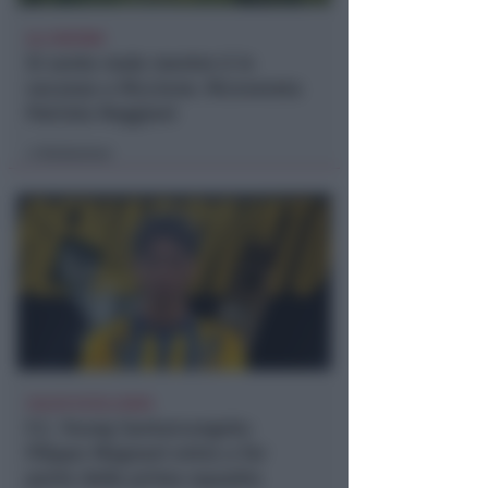
ALL'INFERMI
Si sente male mentre è in
vacanza a Riccione. Ricoverata
Patrizia Reggiani
Redazione
di
CALCIO ECCELLENZA
F.C. Young Santarcangelo:
Filippo Magnani entra a far
parte della prima squadra