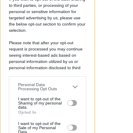
to third parties, or processing of your
personal or sensitive information for
targeted advertising by us, please use
the below opt-out section to confirm your
selection.
Please note that after your opt-out
BOLOGNESE E NON SOLO
Controlli nelle colonie
request is processed you may continue
seeing interest-based ads based on
abbandonate: due denunce per
personal information utilized by us or
invasione arbitraria
personal information disclosed to third
parties prior to your opt-out.
Redazione
di
Personal Data
You may separately opt-out of the further
Processing Opt Outs
disclosure of your personal information
by third parties on the IAB’s list of
I want to opt-out of the
Sharing of my personal
downstream participants.
data.
Opted In
This information may also be disclosed
I want to opt-out of the
by us to third parties on the IAB’s List of
Sale of my Personal
Downstream Participants that may
Data.