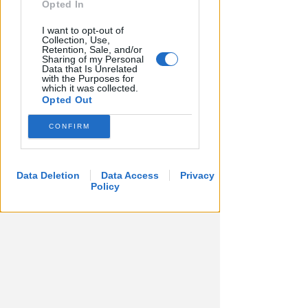
Opted In
I want to opt-out of
Collection, Use,
TANA VINCE A JESI
Retention, Sale, and/or
Scatta il torneo nazionale Open
Sharing of my Personal
Data that Is Unrelated
femminile del Tennis Club
with the Purposes for
which it was collected.
Viserba
Opted Out
Icaro Sport
di
CONFIRM
Data Deletion
Data Access
Privacy
Policy