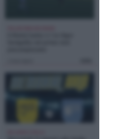
POLLINI PARA DUE RIGORI
Il Rimini batte 4-1 la Vigor
Senigallia nel primo test
precampionato
FOTO
Icaro Sport
di
BELLARIVA E STELLA