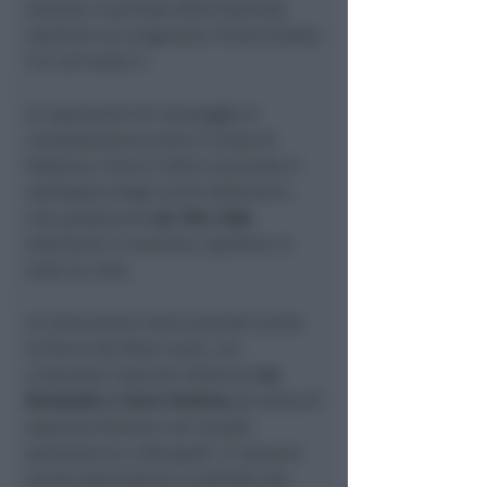
durante il periodo delle festività
natalizie su Lungomare Tintori (tratto
1) e nel tratto 3.
Le operazioni di montaggio si
completeranno entro il mese di
febbraio. Entro il 2024 è previsto il
raddoppio degli occhi elettronici,
che passeranno
da 178 a 368
,
distribuiti in maniera capillare in
tutta la città.
Le telecamere sono previste anche
al Parco del Mare nord, con
cinquanta impianti dislocati
tra
Rivabella e Torre Pedrera, s
i tratta di
apparecchiature con visuale
panoramica a 360 gradi. Ci saranno
anche telecamere a controllo dei