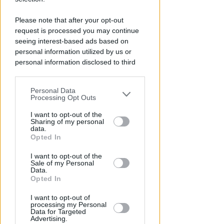
Please note that after your opt-out
request is processed you may continue
seeing interest-based ads based on
personal information utilized by us or
personal information disclosed to third
parties prior to your opt-out.
DOPO I RECENTI EPISODI
Personal Data
You may separately opt-out of the further
Processing Opt Outs
Sicurezza a Riccione. Il M5S:
disclosure of your personal information
serve confronto politico serio e
by third parties on the IAB’s list of
I want to opt-out of the
non scaricabarile
Sharing of my personal
downstream participants.
data.
Opted In
Redazione
di
This information may also be disclosed
I want to opt-out of the
by us to third parties on the IAB’s List of
Sale of my Personal
Downstream Participants that may
Data.
further disclose it to other third parties.
Opted In
I want to opt-out of
processing my Personal
Data for Targeted
Advertising.