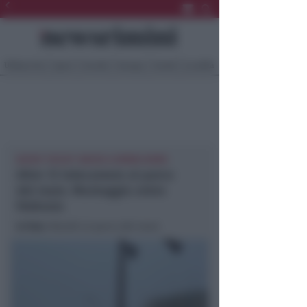
Ultima Ora
Sport
Sociale
Europa
Eventi
Località
NUOVI "OCCHI" ANCHE A RIMINI NORD
Altre 12 telecamere al parco
del mare. Montaggio entro
febbraio
In foto
: Morolli al parco del mare