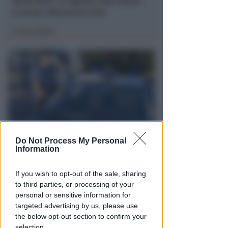
Mercoledì 12 agosto alla Stella
il primo Memorial Arlo
Icaro Sport
di
Do Not Process My Personal
VACANZA TRAGICA
Information
Va in caserma per denunciare la
scomparsa del marito, ma
If you wish to opt-out of the sale, sharing
scopre che è morto
to third parties, or processing of your
personal or sensitive information for
Lamberto Abbati
di
targeted advertising by us, please use
the below opt-out section to confirm your
selection.