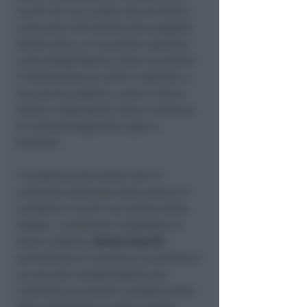
varchi Ocr sui confini del territorio
comunale nell’ambito del progetto
Street tutor, o in quartieri specifici
come Borgo Marina, dove è prevista
l’introduzione di undici impianti, e
nei parchi pubblici, come il Parco
Pertini a Marebello, dove il sistema
di videosorveglianza è già in
funzione.
“
L’ampliamento della rete di
controllo attraverso telecamere di
contesto e varchi con lettura delle
targhe
– commenta l’assessore ai
lavori pubblici
Mattia Morolli
–
permetterà di innalzare la qualità di
un servizio indispensabile per
l’attività di presidio condotto dalle