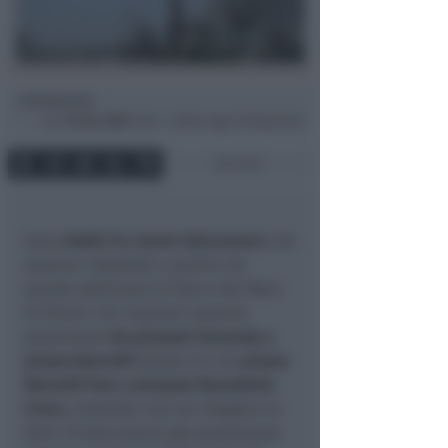
Redazione
di
Lun
16 Gen 2023
13:43 ~ ultimo agg. 30 Mag 05:30
2 min
Sono
dodici le nuove telecamere
che
saranno installate a partire da
questa settimana al Parco del Mare
di Rimini. Gli impianti saranno
posizionati
da piazzale Kennedy a
piazza Marvelli
(tratto 2) e da
piazza
Marvelli fino a piazzale Benedetto
Croce
, andando così ad integrare le
altre 19 telecamere già posizionate