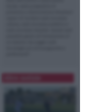
forze dell’ordine e dalla polizia
locale, nella prospettiva di
prevenire e disincentivare fenomeni
capaci di incidere sulla sicurezza
urbana, sulla sicurezza pubblica e
sulla sicurezza stradale. Questo sarà
possibile grazie all’introduzione di
un sistema che poggia sulle
tecnologie più all’avanguardia e
performanti
”.
Altre notizie