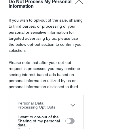
Do Not Process My Personal
Information
If you wish to opt-out of the sale, sharing
to third parties, or processing of your
ARRESTATO DALLA POLIZIA
Ricercato per truffa in
personal or sensitive information for
targeted advertising by us, please use
Macedonia era in vacanza a
the below opt-out section to confirm your
Rimini coi figli
selection.
Redazione
di
Please note that after your opt-out
request is processed you may continue
seeing interest-based ads based on
personal information utilized by us or
personal information disclosed to third
parties prior to your opt-out.
Personal Data
You may separately opt-out of the further
Processing Opt Outs
disclosure of your personal information
by third parties on the IAB’s list of
I want to opt-out of the
Sharing of my personal
SETTORE IN ESPANSIONE
downstream participants.
data.