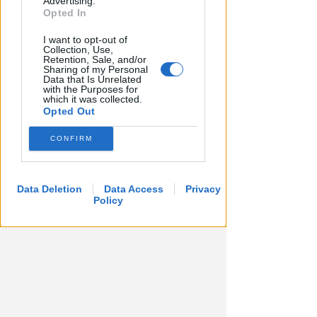
Advertising.
Opted In
I want to opt-out of
Collection, Use,
Retention, Sale, and/or
Sharing of my Personal
RICHIESTA SPIEGAZIONI
Data that Is Unrelated
Post razzista legato a Riccione
with the Purposes for
which it was collected.
su un canale a nome Lega. La
Opted Out
sindaca: gravissimo
CONFIRM
Redazione
di
Data Deletion
Data Access
Privacy
Policy
VITTIMA UN ANZIANO RIMINESE