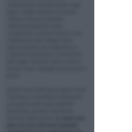
complessiva riqualificazione degli
spazi e degli elementi di arredo
urbano, inclusa un'attenta
rifunzionalizzazione delle
componenti di piazza Ferrari e una
ridefinizione del disegno delle
specie arboree per migliorare la
visibilità ambientale e la fruibilità
del luogo, verranno inoltre messi a
dimora nuovi cespugli sempreverdi e
fioriti.
Anche l'area destinata al gioco verrà
ripensata e riqualificata attraverso
un ampliamento delle superfici
destinate a questa importante
funzione della piazza.
La nuova area
gioco di circa 220 metri quadrati