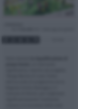
Redazione
di
Mar
17 Giu 2025
13:57 ~ ultimo agg. 28 Lug 00:01
3 min
Parte domani
la riqualificazione di
piazza Ferrari
, un intervento
significativo, inserito nel progetto
"Borgo Marina Si-Cura", frutto
dell'accordo di programma tra la
Regione Emilia-Romagna e il
Comune di Rimini, per migliorare
significativamente l'ambiente
urbano e la sicurezza delle aree