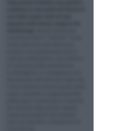
della piazza (l’attuale area giochi è
suddivisa in due parti) all’interno di
una delle aiuole verdi sul lato
opposto della Domus, lungo la Via
Gambalunga.
Questa operazione
consente anche di “liberare” l’area
verde adiacente alla Domus da
funzioni non prettamente storico-
culturali enfatizzando così l’edificio
di copertura delle preesistenze
archeologiche. In conseguenza alla
demolizione dell’edicola di giornali,
l’area destinata all’area giochi potrà
essere ampliata e congiuntamente
potrà essere ripristinata la linearità
dei percorsi della piazza. Questo
nuovo spazio giochi per bambini
avrà una superficie complessiva di
circa 220 mq.