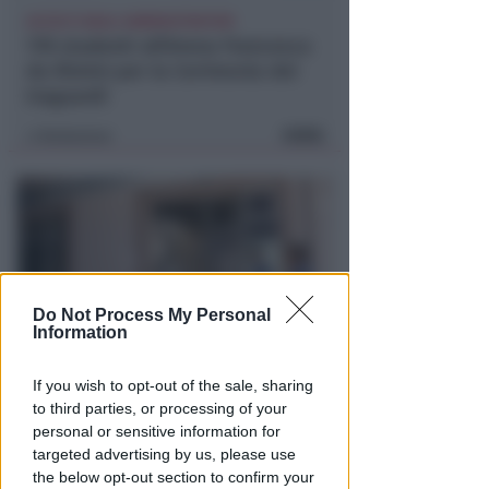
ACCOLTI DAGLI AMMINISTRATORI
178 studenti all'Arena Francesca
da Rimini per la Cerimonia dei
traguardi
FOTO
Redazione
di
Do Not Process My Personal
Information
If you wish to opt-out of the sale, sharing
POCO DOPO LE 4
Assalto nella notte al bancomat
to third parties, or processing of your
personal or sensitive information for
di Villa Verucchio
targeted advertising by us, please use
FOTO
the below opt-out section to confirm your
Redazione
di