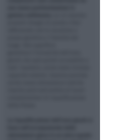
complessivi sarà caratterizzata da
una nuova pavimentazione in
gomma antitrauma
, su cui saranno
presenti disegni di piante e fiori
rafforzando così la vocazione a
piazza-giardino e l’identità del
luogo. Tale superficie
garantisce l’inclusività dell’area
giochi che sarà quindi accessibile a
tutti i bambini, anche dalle limitate
capacità motorie. Saranno previste
anche nuove attrezzature ludiche
inserite però nell'ambito di lavori
complementari di riqualificazione
della Piazza.
La riqualificazione dell’area giochi si
basa sull’accorpamento delle
attrezzature gioco in un unico spazio