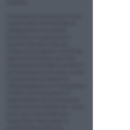
coinvolte.
L'intervento si concentra su un’area
cerniera della città che funge da
collegamento tra la stazione
ferroviaria e il centro storico e
prevede interventi mirati per
rendere più accoglienti e fruibili gli
spazi di piazza Ferrari, già molto
frequentata da famiglie e bambini e
per potenziarne la sicurezza, incluso
l'ampliamento del sistema di
videosorveglianza con l'installazione
di sette nuove telecamere e il
potenziamento dell'illuminazione,
inoltre verranno istallati due “Acces
Point” per il servizio WIFI per i
frequentatori della piazza. In
parallelo, sarà avviata una