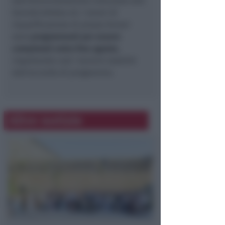
dall’Amministrazione Comunale alla
Società Anthea srl. I lavori di
riqualificazione di piazza Ferrari
sono
programmati per essere
completati entro fine agosto
,
rispettando così i termini stabiliti
dall'accordo di programma.
Altre notizie