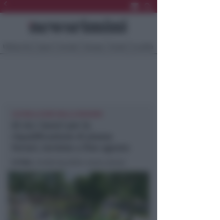
Ultima Ora
Sport
Sociale
Europa
Eventi
Località
220 MILA EURO DALLA REGIONE
Al via i lavori per la
riqualificazione di piazza
Ferrari, termine a fine agosto
In foto
: rendering della nuova piazza