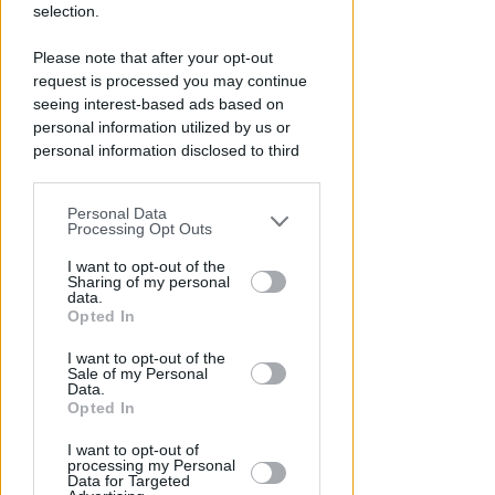
selection.
Please note that after your opt-out
request is processed you may continue
seeing interest-based ads based on
personal information utilized by us or
personal information disclosed to third
parties prior to your opt-out.
Personal Data
You may separately opt-out of the further
Processing Opt Outs
REPORT ANNUALE 2025
disclosure of your personal information
Stipendi, forniture, tributi. 145
by third parties on the IAB’s list of
I want to opt-out of the
Sharing of my personal
milioni distribuiti da Hera nel
downstream participants.
data.
riminese
Opted In
This information may also be disclosed
Redazione
I want to opt-out of the
di
by us to third parties on the IAB’s List of
Sale of my Personal
Downstream Participants that may
Data.
further disclose it to other third parties.
Opted In
I want to opt-out of
processing my Personal
Data for Targeted