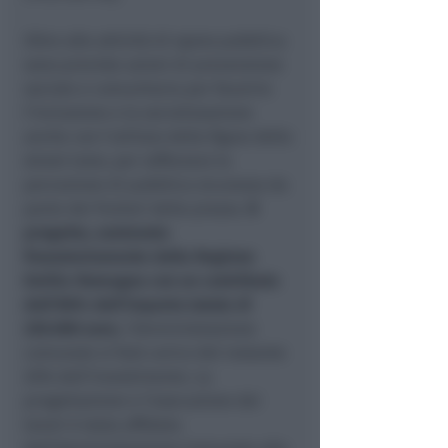
Oltre alle attività di opera pubblica
sono previste azioni di prevenzione
sociale e comunitaria per favorire
l'inclusione e la socializzazione
anche con l'utilizzo della figura dello
street tutor, per rafforzare la
percezione di pubblica sicurezza da
parte dei fruitori della piazza.
Il
progetto, sostenuto
finanziariamente dalla Regione
Emilia-Romagna con un contributo
dell’80% dell'importo totale di
220.000 euro
, l’Amministrazione
comunale si farà carico del restante
20% dell’investimento. La
progettazione e l’esecuzione dei
lavori è stata affidata