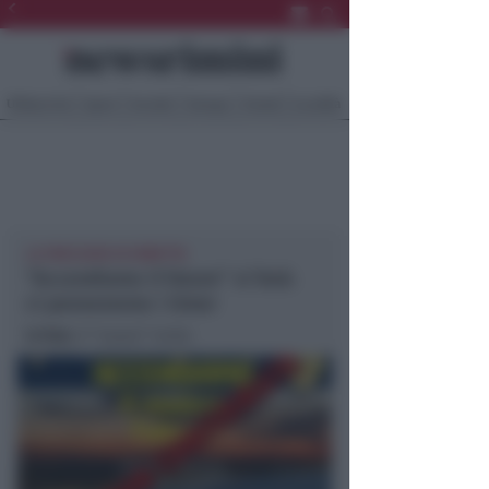
Ultima Ora
Sport
Sociale
Europa
Eventi
Località
LA FRECCIATA DI ERBETTA
“Accendiamo il futuro” si farà:
ci penseranno i timer
In foto
: il “nuovo” invito