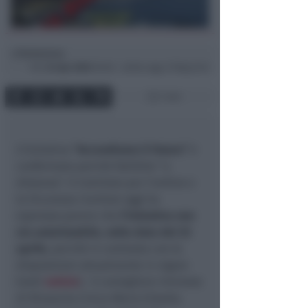
Redazione
di
Ven
24 Apr 2020
00:06 ~ ultimo agg. 27 Mag 22:41
1 min
L’iniziativa
“Accendiamo il futuro”
è
confermata perché fattibile “a
distanza”. Il Comitato per l’ordine e
la Sicurezza riunitosi oggi ha
espresso parere che
l’iniziativa non
sia autorizzabile, nella data del 25
aprile
, perché in contrasto con le
disposizioni attualmente in vigore
(vedi
notizia
). Il consigliere riminese
di Rinascita Civica Mario Erbatta