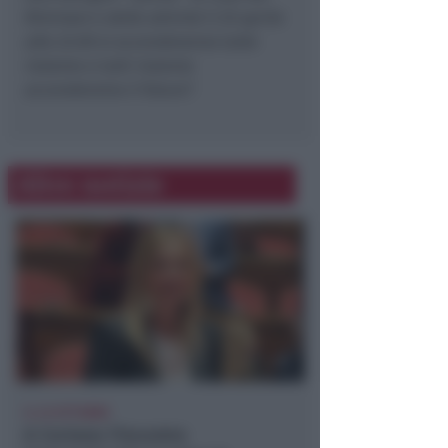
Riminesi e delle attività il 25 aprile
alle 22.00 si accenderanno tutte
insieme e tutti insieme
accenderemo il futuro”.
Altre notizie
IL 23 OTTOBRE
A Coriano l'incontro