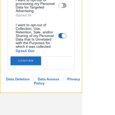
I want to opt-out of
degrado e delinquenza. Fipe: un
processing my Personal
paradosso
Data for Targeted
Advertising.
Opted In
Redazione
di
I want to opt-out of
Collection, Use,
Retention, Sale, and/or
Sharing of my Personal
Data that Is Unrelated
with the Purposes for
which it was collected.
Opted Out
CONFIRM
Data Deletion
Data Access
Privacy
Policy