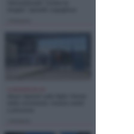
internazionale "contro le
droghe". Spinelli: orgogliosa
Redazione
di
LA DECISIONE DEL GIP
Abusi ripetuti sulla figlia 13enne
della convivente. 44enne andrà
a processo
Redazione
di