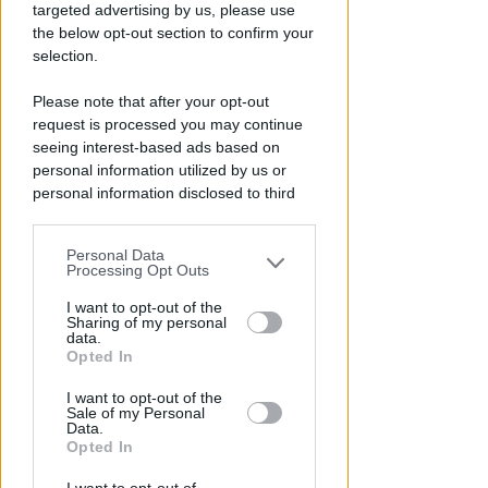
targeted advertising by us, please use
the below opt-out section to confirm your
selection.
VISITE GUIDATE TEATRALIZZATE
Insolitour Rimini, aperte le
Please note that after your opt-out
request is processed you may continue
prenotazioni per le due date di
seeing interest-based ads based on
agosto
personal information utilized by us or
personal information disclosed to third
Redazione
di
parties prior to your opt-out.
Personal Data
You may separately opt-out of the further
Processing Opt Outs
disclosure of your personal information
by third parties on the IAB’s list of
I want to opt-out of the
Sharing of my personal
downstream participants.
data.
Opted In
This information may also be disclosed
I want to opt-out of the
by us to third parties on the IAB’s List of
Sale of my Personal
Downstream Participants that may
Data.
further disclose it to other third parties.
ENORME DANNO DI IMMAGINE
Opted In
Licenze sospese a chi lavora tra