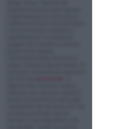
spiega invece:
“sapendo che
sarebbero avvenuti questi ostacoli
l’organizzazione si è premunita di
installare dei timer nelle attività per
cui non si saranno circolazioni o
assembramenti”
. Il Comitato ha
spiegato che l’iniziativa si sarebbe
potuta tenere quando
l’allentamento delle restrizioni lo
avesse consentito. Ma per Erbetta c’è
comunque l’occasione per esprimere
una frecciata
via Facebook
:
“Ci
dispiace che il Comune e tutte le
istituzioni non capiscano il grido di
dolore che proviene da tutti quegli
imprenditori che non sanno che cosa
accadrà quest’estate alle loro
attività e ai loro dipendenti e alle
loro famiglie”
. Quindi
“le case dei