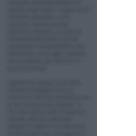
procurato dall’abbattimento non
selettivo degli alberi, i migliori amici
dell’uomo, oltretutto in area
vincolata. Preliminarmente,
dobbiamo affrontare il problema
altrettanto grave della mancata
assunzione di responsabilità e del
disinteresse che ad oggi le Autorità
hanno mostrato alla denuncia di
quanto avvenuto”
.
Legambiente spiega di aver fatto
richiesta di spiegazioni sia al
comune sia alle forze dell’ordine, ma
di non avere ricevuto risposta: “
a
due mesi dall’accaduto nessuno ha
ritenuto, almeno a posteriori,
spiegare le ragioni di un intervento
di tale portata ma a tutt’oggi non è