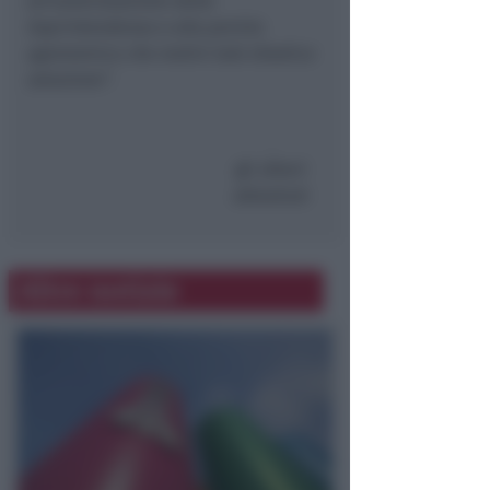
all’autorizzazione della
Soprintendenza e alla perizia
agronomica che motivi tale drastica
soluzione”
.
gli alberi
abbattuti
Altre notizie