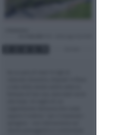
Redazione
di
Mer
8 Giu 2022
17:35 ~ ultimo agg. 6 Giu 07:09
2 min
Da un paio di mesi 14 tigli di
notevole diametro, disposti in filare
a lato della strada subito sotto la
fortezza di San Leo, sono stati recisi
alla base. Un taglio di cui
Legambiente Valmarecchia vuole
sapere il motivo: “
per il momento
–
spiegano – n
on interveniamo sul
danno paesaggistico e ambientale