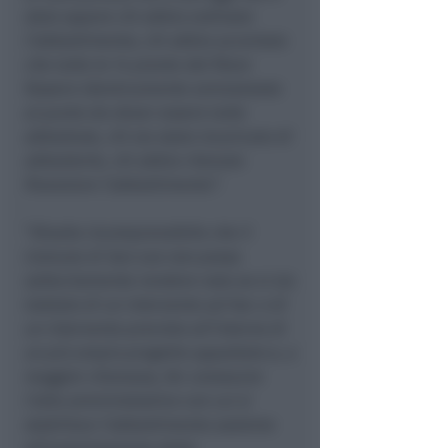
dato sapere chi abbia ordinato
l’abbattimento, chi abbia accertato
che tutte le 14 piante del filare
fossero identicamente ammalorate
al punto da dover essere tutte
abbattute, chi sia stato incaricato di
abbatterle, chi abbia ritenuto
finanziare l’abbattimento”
.
“
Risulta incomprensibile che il
Comune di San Leo non possa
sollecitamente rendere noto se si sia
trattato di un intervento ad hoc o di
un intervento previsto all’interno di
un più ampio progetto appaltato e, a
maggior chiarezza, far conoscere
l’atto amministrativo con cui si
stabilisce l’abbattimento assieme