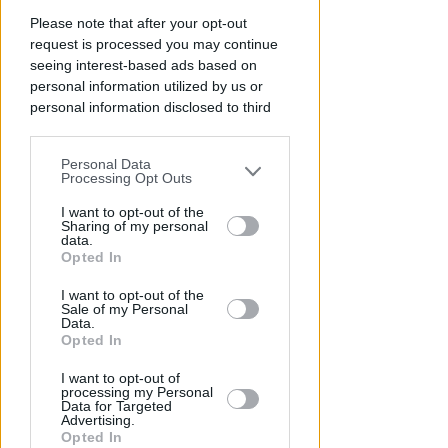
Please note that after your opt-out
request is processed you may continue
seeing interest-based ads based on
personal information utilized by us or
personal information disclosed to third
parties prior to your opt-out.
OSSERVATORIO CGIL INCA
Personal Data
You may separately opt-out of the further
Allarme infortuni sul lavoro a
Processing Opt Outs
disclosure of your personal information
Rimini: +13% nel primo semestre
by third parties on the IAB’s list of
I want to opt-out of the
dell'anno
Sharing of my personal
downstream participants.
data.
Opted In
Redazione
di
This information may also be disclosed
I want to opt-out of the
by us to third parties on the IAB’s List of
Sale of my Personal
Downstream Participants that may
Data.
further disclose it to other third parties.
Opted In
I want to opt-out of
processing my Personal
Data for Targeted
Advertising.
Opted In