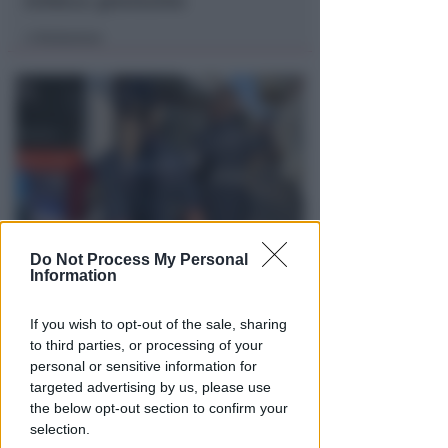
sindaca: gravissimo
Redazione
di
Do Not Process My Personal
VITTIMA UN ANZIANO RIMINESE
Information
Borseggi sul Metromare, ladri
arrestati grazie all'occhio
If you wish to opt-out of the sale, sharing
esperto di un agente
to third parties, or processing of your
personal or sensitive information for
Lamberto Abbati
di
targeted advertising by us, please use
the below opt-out section to confirm your
selection.