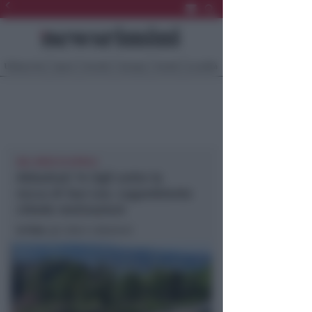
Ultima Ora
Sport
Sociale
Europa
Eventi
Località
NEL MESE DI APRILE
Abbattuti 14 tigli sotto la
rocca di San Leo. Legambiente
chiede motivazioni
In foto
: gli alberi abbattuti