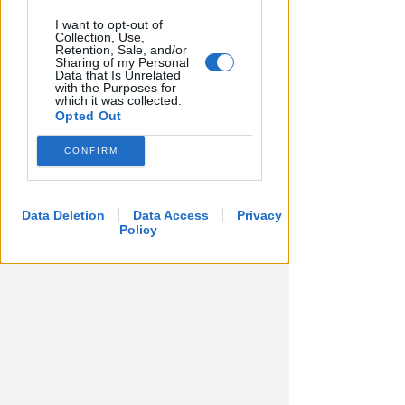
I want to opt-out of
Collection, Use,
APPROVATO DAL CDA
Retention, Sale, and/or
Dati in crescita nella semestrale
Sharing of my Personal
Data that Is Unrelated
di IEG, stime al rialzo per
with the Purposes for
l'esercizio 2026
which it was collected.
Opted Out
Redazione
di
CONFIRM
Data Deletion
Data Access
Privacy
Policy