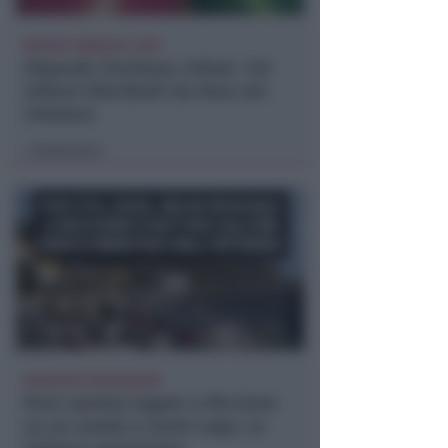
REPORT ANNUALE 2025
Stipendi, forniture, tributi. 145
milioni distribuiti da Hera nel
riminese
Redazione
di
RICHIESTA SPIEGAZIONI
Post razzista legato a Riccione
su un canale a nome Lega. La