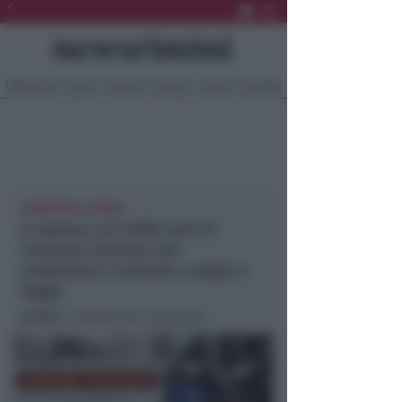
Ultima Ora
Sport
Sociale
Europa
Eventi
Località
ARRESTATO 47ENNE
A spasso con mille euro in
contanti. Fermato dai
carabinieri, li prende a pugni e
fugge
In foto
: I controlli dei carabinieri