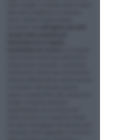
calci e pugni. Il 47enne, però, è stato
bloccato e trasferito in caserma,
dove i militari hanno potuto
accertare che
nell’agosto del 2019
era già stato arrestato per
detenzione di un ingente
quantitativo di cocaina
e in passato
aveva fornito alle forze dell’ordine
diversi alias. Secondo i carabinieri
cattolichini, diretti dal comandante
Antonino Miserendino, quella somma
in contanti così elevata poteva
essere riconducibile alla cessione di
droga. La tessera sanitaria
appartenente ad un 21enne del
posto, invece, si è scoperto che gli
era stata consegnata dal giovane per
comprare delle sigarette. Il 47enne è
stato arrestato per resistenza a