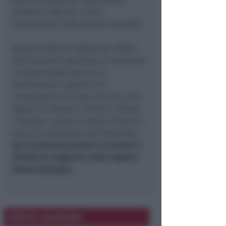
pubblico ufficiale e false
dichiarazioni sulla propria identità.
Questa mattina l’albanese, difeso
dall’avvocato Igor Bassi, è comparso
in videoconferenza per la
direttissima. Il giudice ha
convalidato l’arresto, mentre il suo
legale ha chiesto i termini a difesa.
L’udienza, quindi, è stata rinviata ai
primi di settembre. Nel frattempo
per il presunto pusher è scattato il
divieto di soggiorno nella regione
Emilia Romagna
.
Altre notizie