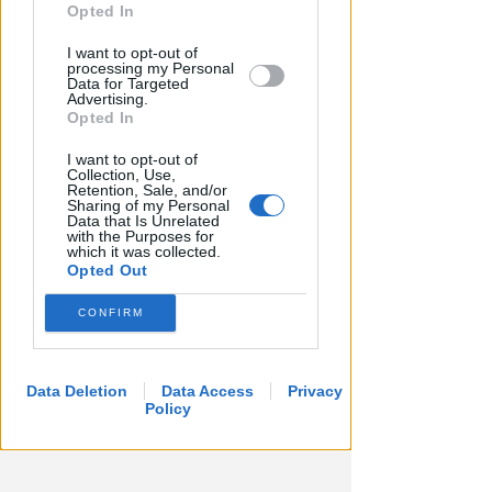
further disclose it to other third parties.
Opted In
I want to opt-out of
processing my Personal
Data for Targeted
Advertising.
Opted In
I want to opt-out of
Collection, Use,
Retention, Sale, and/or
Sharing of my Personal
Data that Is Unrelated
LA DECISIONE DEL GIP
with the Purposes for
Abusi ripetuti sulla figlia 13enne
which it was collected.
Opted Out
della convivente. 44enne andrà
a processo
CONFIRM
Redazione
di
Data Deletion
Data Access
Privacy
Policy