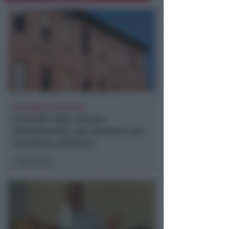
BOLOGNESE E NON SOLO
Controlli nelle colonie
abbandonate: due denunce per
invasione arbitraria
Redazione
di