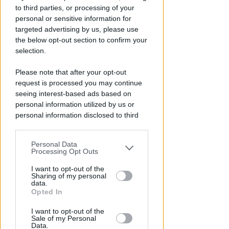
Chiusura Red Devil. Legali del
to third parties, or processing of your
locale: faro di legalità in zona
personal or sensitive information for
da "Suburra"
targeted advertising by us, please use
the below opt-out section to confirm your
Redazione
di
selection.
Please note that after your opt-out
request is processed you may continue
seeing interest-based ads based on
personal information utilized by us or
personal information disclosed to third
parties prior to your opt-out.
Personal Data
You may separately opt-out of the further
Processing Opt Outs
disclosure of your personal information
ECAD, IL 23 OTTOBRE
by third parties on the IAB’s list of
I want to opt-out of the
A Coriano l'incontro
Sharing of my personal
downstream participants.
data.
internazionale "contro le
Opted In
droghe". Spinelli: orgogliosa
This information may also be disclosed
I want to opt-out of the
by us to third parties on the IAB’s List of
Redazione
di
Sale of my Personal
Downstream Participants that may
Data.