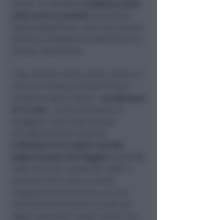
con sé. In compenso
addosso aveva
mille euro in contanti
che non ha
saputo giustificare, oltre alla tessera
sanitaria risultata di proprietà di un
21enne cattolichino.
I due militari hanno voluto vederci e
chiaro e lo hanno scortato fino al
residence dove l’uomo –
un albanese
di 47 anni
– aveva dichiarato di
alloggiare. Una volta davanti
all’ingresso della struttura,
l’albanese li ha colpiti con due
pugni al petto ed è fuggito
lasciando
nelle mani dei carabinieri soldi e
cellulare. Ne è nato un breve
inseguimento terminato con una
colluttazione durante la quale gli
agenti sono stati colpiti ancora con