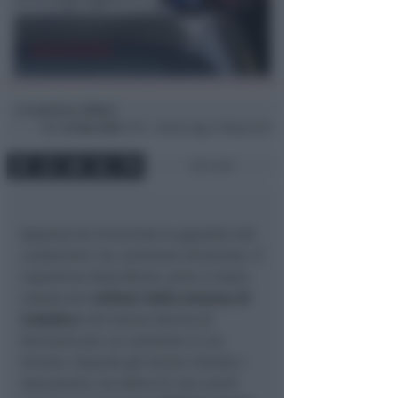
Lamberto Abbati
di
Mer
29 Apr 2020
17:19 ~ ultimo agg. 27 Mag 22:56
2 min
Appena ha incrociato la gazzella dei
carabinieri, ha cambiato direzione. Il
repentino dietrofront, però, è stato
notato dai
militari della tenenza di
Cattolica
che hanno deciso di
fermarlo per un controllo in via
Ferrara. Quando gli hanno chiesto i
documenti, ha detto di non averli