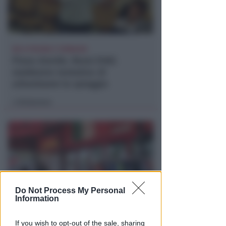
NO A PISCINE E TERRAZZE
Piano Arenile. Renzi (FdI):
maldestro tentativo di
urbanizzare la spiaggia
Redazione
di
Do Not Process My Personal
Information
EPISODI FUORI E NON DI CLIENTI
If you wish to opt-out of the sale, sharing