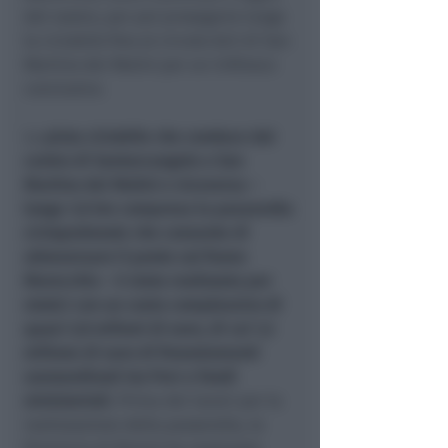
del nastro, per poi proseguire lungo
la ciclabile fino al circolo Acli di San
Martino dei Mulini per un rinfresco
conclusivo.
La
pista ciclabile che conduce dal
centro di Santarcangelo a San
Martino dei Mulini e viceversa –
lunga 1,6 km compresa la passerella
ciclopedonale che consente di
attraversare il ponte sul fiume
Marecchia – è stata realizzata per
stralci con un costo complessivo di
quasi 2,8 milioni di euro, di cui 1,2
milione di euro di finanziamenti
sovraordinati tra Pnrr e fondi
ministeriali.
Prima dei lavori per la
realizzazione della passerella, la