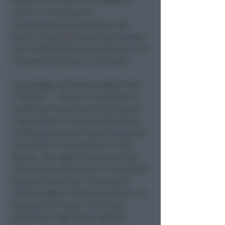
Provincia di Rimini ha realizzato
anche un intervento di
manutenzione straordinaria del
ponte, completato successivamente
con la sostituzione dei giunti per una
complessiva messa in sicurezza.
Il passaggio da Santarcangelo della
“Titanica” – che per l’occasione ha
modificato il percorso tradizionale –
rappresenta un nuovo momento di
collaborazione tra l’Amministrazione
comunale e la Repubblica di San
Marino, che segue la sottoscrizione
nelle scorse settimane di una doppia
lettera d’intenti tra il sindaco di
Santarcangelo, Filippo Sacchetti, e il
Segretario di Stato a Territorio,
Ambiente e Agricoltura, Matteo