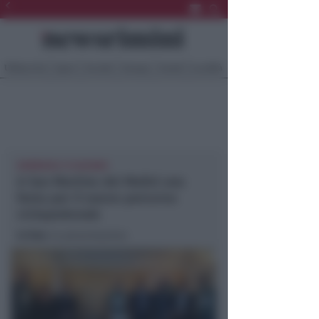
Ultima Ora
Sport
Sociale
Europa
Eventi
Località
DOMENICA 15 GIUGNO
A San Martino dei Mulini una
festa per il nuovo percorso
ciclopedonale
In foto
: la presentazione