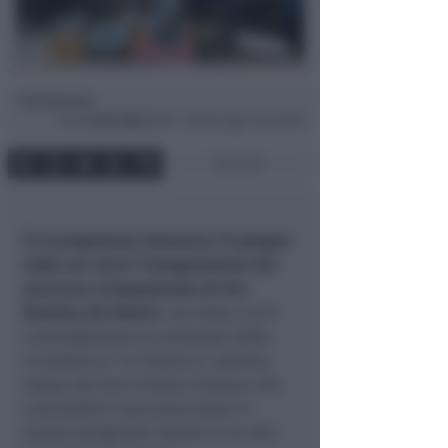
Redazione
di
Dom
8 Giu 2025
08:51 ~ ultimo agg. 7 Giu 20:15
3 min
È in programma domenica 15 giugno
dalle ore 10,45 l’inaugurazione del
percorso ciclopedonale di San
Martino dei Mulini
, una festa con il
coinvolgimento eccezionale della
ciclostorica “La Titanica”, settima
tappa del Giro d'Italia d’epoca che
concluderà il percorso breve in
piazza Ganganelli dando il via alla