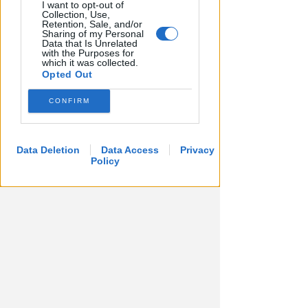
I want to opt-out of
Collection, Use,
Retention, Sale, and/or
Sharing of my Personal
Data that Is Unrelated
with the Purposes for
which it was collected.
Opted Out
CONFIRM
CALCIO ECCELLENZA
Data Deletion
Data Access
Privacy
Policy
F.C. Young Santarcangelo: ecco il
portiere Klejdis Paratja
FOTO
Icaro Sport
di