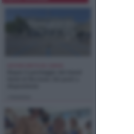
GESTIONE DIRETTA DEL COMUNE
Riapre il parcheggio del Grand
Hotel di Riccione: 252 posti a
disposizione
Redazione
di