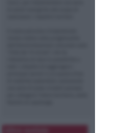
Ciacci, per implementare una serie
di azioni sinergiche allo scopo di
valorizzare i rispettivi territori.
Il nuovo percorso ciclopedonale
rientra inoltre nella progettualità
dell’Amministrazione comunale sulla
“Città dei 15 minuti”, che ha
l’obiettivo di dare la possibilità a
tutti i cittadini di raggiungere i
principali servizi in un quarto d’ora
di mobilità sostenibile realizzando
una serie di piste ciclabili pensate
per collegare l’intero territorio, dalle
frazioni al capoluogo.
Altre notizie