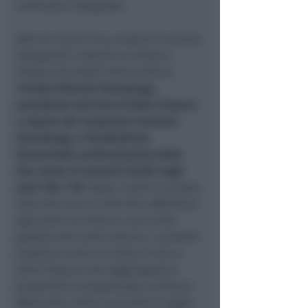
cerimonia inaugurale.
Alle ore 10,45 circa, proprio in piazza
Ganganelli, insieme al sindaco
Filippo Sacchetti interverranno
M
ichela Moretti Girardengo,
presidente del Giro d’Italia d’epoca
e nipote del campione Costante
Girardengo, e Gianbattista
Baronchelli, professionista delle
due ruote ai massimi livelli negli
anni ’80 e ’90
. Dopo i saluti in piazza,
dove Pro Loco e Città Viva offriranno
agli atleti un ristoro e una visita
guidata del centro storico, i presenti
potranno unirsi al corteo in bici e
abiti d’epoca che raggiungerà la
passerella ciclopedonale sul fiume
Marecchia, dove è previsto il taglio