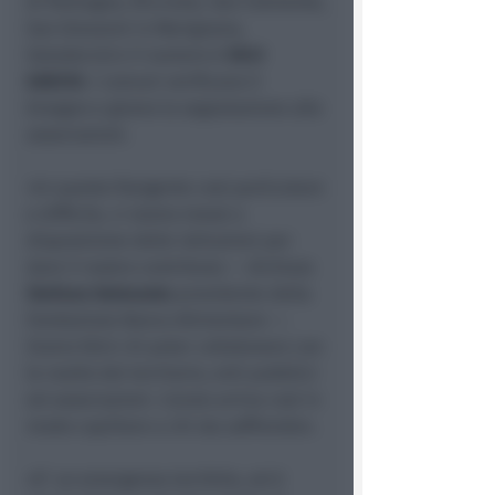
di Romagna, Riccione, San Clemente,
San Giovanni in Marignano,
Saludecio) e il numero è
0541
608310.
I comuni verificano il
bisogno e girano la segnalazione alle
associazioni.
«In questo frangente così particolare
e difficile, ci siamo messi a
disposizione delle istituzioni per
dare il nostro contributo — dichiara
Stefano Dalmonte
presidente della
Fondazione Banco Alimentare —.
Siamo felici di poter collaborare con
le realtà del territorio, enti pubblici
ed associazioni. L’aiuto arriva così in
modo capillare a chi sta soffrendo».
«E’ un emergenza terribile, ed è