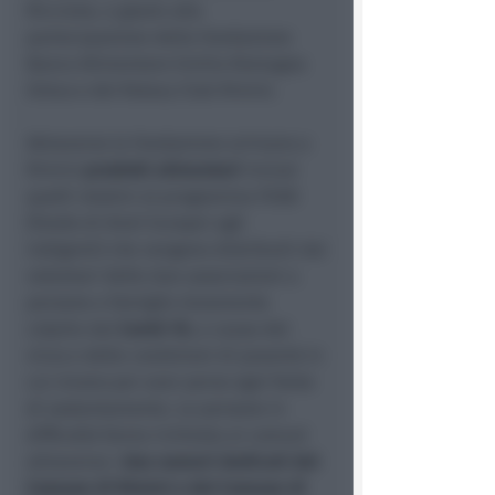
Riccione, e grazie alla
partecipazione della Fondazione
Banco Alimentare Emilia Romagna
Onlus e del Rotary Club Rimini.
Attraverso la Fondazione arrivano a
Rimini
prodotti alimentari
inclusi
quelli relativi al programma FEAD
(Fondo di Aiuti Europei agli
indigenti) che vengono distribuiti dai
volontari delle due associazioni a
persone e famiglie duramente
colpite dal
Covid-19,
a causa del
virus e delle condizioni di povertà in
cui vivono per aver perso ogni fonte
di sostentamento. Le persone in
difficoltà fanno richiesta ai comuni
attraverso i
due numeri dedicati del
Comune di Rimini e del Comune di