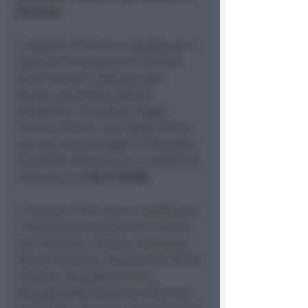
Riccione.
Il Comune di Rimini è capofila per il
distretto sociosanitario di Rimini
Nord (comuni di Bellaria Igea
Marina, Casteldelci, Maiolo,
Novafeltria, Pennabilli, Poggio
Torriana, Rimini, Sant’Agata Feltria,
San Leo, Santarcangelo di Romagna,
Talamello, Verucchio) e il numero da
chiamare è lo
0541 704000.
Il Comune di Riccione è capofila per
il distretto sociosanitario di Rimini
Sud (Cattolica, Coriano, Gemmano,
Misano Adriatico, Montescudo-Monte
Colombo, Montefiore Conca,
Montegridolfo, Mondaino, Morciano