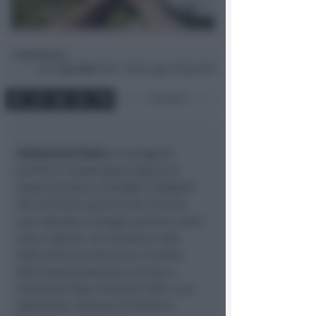
Redazione
di
Ven
3 Apr 2020
15:56 ~ ultimo agg. 27 Mag 21:56
2 min
Solidarietà Virale
è il progetto
partito in questi giorni grazie al
quale persone e famiglie indigenti
del territorio provinciale trovano
una risposta a bisogni primari come
cibo e igiene. Un’iniziativa nata
dall’unione di forze tra il mondo
dell’associazionismo, Caritas a
Comunità Papa Giovanni XXIII, e le
istituzioni, Comune di Rimini e