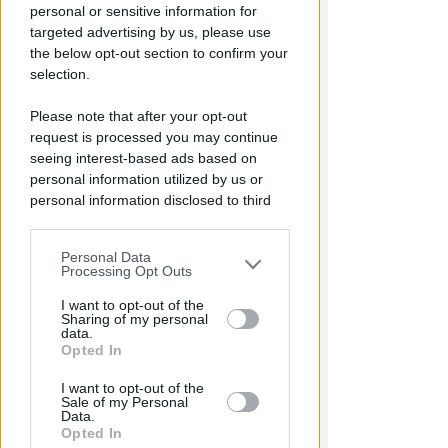
personal or sensitive information for
OLTRE ALLA BANDIERA BLU
targeted advertising by us, please use
Misano Adriatico: bandiera
the below opt-out section to confirm your
verde dei pediatri e bandiera
selection.
gialla FIAB
Please note that after your opt-out
Redazione
di
request is processed you may continue
seeing interest-based ads based on
personal information utilized by us or
personal information disclosed to third
parties prior to your opt-out.
Personal Data
You may separately opt-out of the further
Processing Opt Outs
disclosure of your personal information
by third parties on the IAB’s list of
I want to opt-out of the
Sharing of my personal
downstream participants.
data.
Opted In
DAL 10 AGOSTO
This information may also be disclosed
A San Marino scatta
I want to opt-out of the
by us to third parties on the IAB’s List of
Sale of my Personal
l'emergenza idrica: divieti e
Downstream Participants that may
Data.
maggiorazioni in bolletta
further disclose it to other third parties.
Opted In