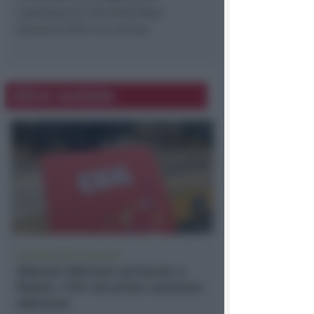
contattare la Comunità Papa
Giovanni XXIII o la Caritas.
Altre notizie
OSSERVATORIO CGIL INCA
Allarme infortuni sul lavoro a
Rimini: +13% nel primo semestre
dell'anno