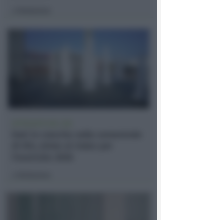
Redazione
di
APPROVATO DAL CDA
Dati in crescita nella semestrale
di IEG, stime al rialzo per
l'esercizio 2026
Redazione
di