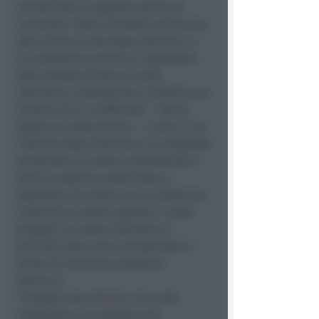
venuto fuori un grande spirito di
comunità. Tante richieste arrivavano
alla Caritas e alla Papa Giovanni, a
cui possiamo provare a rispondere
solo unendo le forze di tutti,
istituzioni, volontariato, cittadini per
aiutare chi è in difficoltà — fanno
sapere le associazioni —. Come ci ha
indicato Papa Francesco ‘la tempesta
smaschera la nostra vulnerabilità e
lascia scoperte quelle false e
superflue sicurezze con cui abbiamo
costruito le nostre agende, i nostri
progetti, le nostre abitudini e
priorità’, solo come riscoprendo il
senso di comunità possiamo
salvarci».
I bisogni sono diversi, chi vuole
collaborare al progetto può