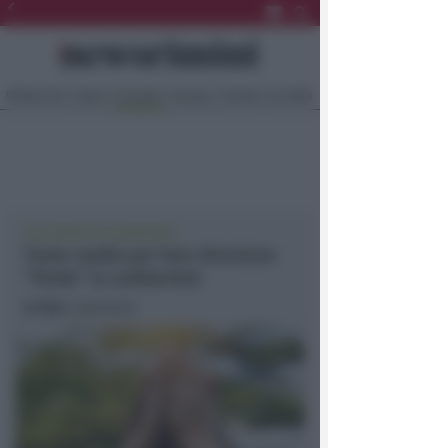
Ultima Ora
Sport
Sociale
Europa
Eventi
Località
UN PROGETTO CONDIVISO
Tante realtà per fare diventare
“Virale” la solidarietà
In foto
: repertorio