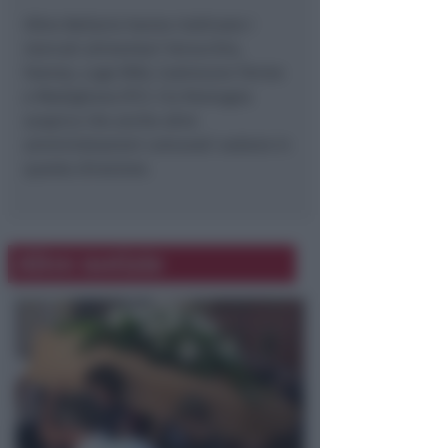
Oltre Bellaria hanno riattivato i
mercati alimentari Verucchio,
Faenza, Lugo (RA), Castrocaro Terme
e Modigliana (FC). Cia Romagna
auspica che anche altre
amministrazioni comunali vadano in
questa direzione.
Altre notizie