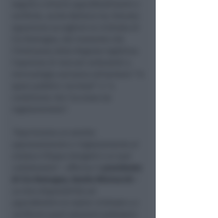
seguito a diversi approfondimenti e
verifiche, anche Bellaria ha ritenuto
opportuno accogliere la richiesta di
Cia Romagna, dal momento che
l’Ordinanza della Regione legittima
l’apertura di mercati ambulanti a
merceologia esclusiva alimentare “in
spazi pubblici recintati” e “a
condizione che l’accesso sia
regolamentato”.
“Esprimiamo un sentito
apprezzamento e ringraziamento al
sindaco Filippo Giorgetti e ai suoi
collaboratori
– afferma il
presidente
di Cia Romagna, Danilo Misirocchi
–
La loro disponibilità ad
approfondire le nostre richieste e a
verificare quali soluzioni potessero