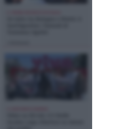
IL 19ENNE DECEDUTO IN PUGLIA
Un lutto tra Bologna e Rimini. A
Sant'Agostino i funerali di
Tommaso Ugolini
Redazione
di
IL CASO NON SI SGONFIA
Video su tik-tok. Il 5 Stelle
incalza: Lega chiarisce su natura
del profilo