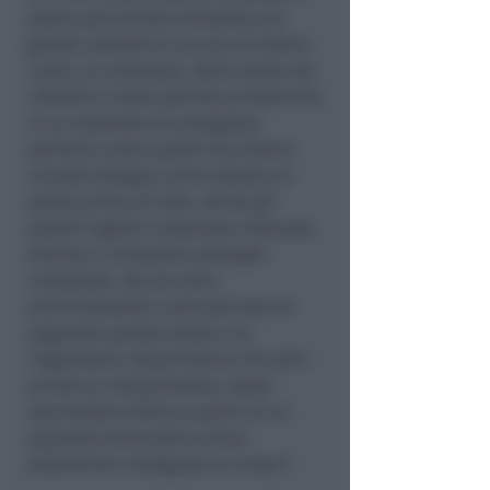
essere percorribili dimostra una
grande volontà di cercare di tenere
conto, al contempo, della salute dei
cittadini e delle attività economiche
In un momento di emergenza
sanitaria come quello che stiamo
vivendo bisogna certo tutelare la
salute prima di tutto. Anche gli
aspetti logistici assumono rilevanze
diverse e richiedono strategie
complesse. Alcune altre
amministrazioni comunali stanno
seguendo questa strada e le
ringraziamo. Auspichiamo che altre
ancora la intraprendano, senza
nascondersi dietro a pareri di un
apparato burocratico ormai
totalmente inadeguato ai tempi”
.