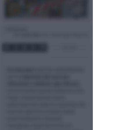
Redazione
di
Mer
22 Apr 2020
17:04 ~ ultimo agg. 27 Mag 22:41
2 min
Cia Romagna
esprime soddisfazione
per la
riapertura del mercato
alimentare a Bellaria Igea Marina
,
che si è svolto questa mattina in via
Costa. L’associazione aveva
sollecitato più volte la riapertura dei
mercati agricoli ai sindaci delle
amministrazioni comunali
romagnole. Dopo Verucchio, in