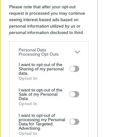
Please note that after your opt-out
request is processed you may continue
seeing interest-based ads based on
personal information utilized by us or
personal information disclosed to third
parties prior to your opt-out.
I 22 CAMPI DA CALCIO
Personal Data
You may separately opt-out of the further
Desigillare il suolo per
Processing Opt Outs
disclosure of your personal information
contenere i cambiamenti
by third parties on the IAB’s list of
I want to opt-out of the
climatici. I numeri di Rimini
Sharing of my personal
downstream participants.
data.
Opted In
Redazione
di
This information may also be disclosed
I want to opt-out of the
by us to third parties on the IAB’s List of
Sale of my Personal
Downstream Participants that may
Data.
further disclose it to other third parties.
Opted In
I want to opt-out of
processing my Personal
Data for Targeted
Advertising.
Opted In