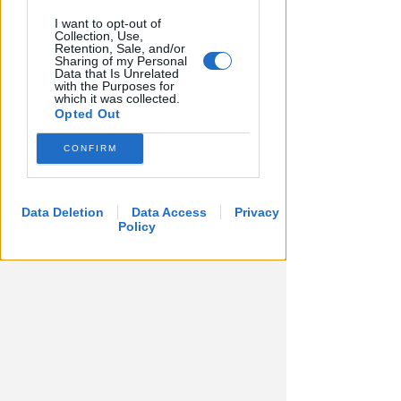
I want to opt-out of
AL CIRCOLO TENNIS VENUSTAS
Collection, Use,
Retention, Sale, and/or
Trofeo del Gavettone di 3ª: a
Sharing of my Personal
segno Gerboni, Crescentini,
Data that Is Unrelated
with the Purposes for
Brunelli e Grisanti
which it was collected.
Opted Out
Icaro Sport
di
CONFIRM
Data Deletion
Data Access
Privacy
Policy