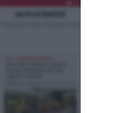
Ultima Ora
Sport
Sociale
Europa
Eventi
Località
NELLE CONDIZIONI CONSENTITE
Verucchio e Bellaria riaprono
mercati alimentari. CIA: altri
seguano esempio
In foto
: dalla pagina del Comune di Bellaria