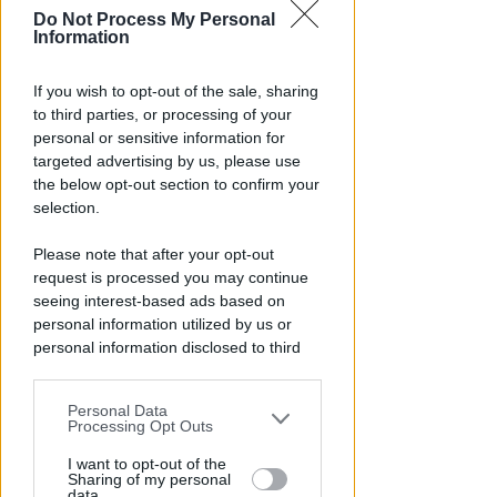
Do Not Process My Personal
Information
If you wish to opt-out of the sale, sharing
to third parties, or processing of your
personal or sensitive information for
GOLDEN CLUB RIMINI
targeted advertising by us, please use
Marco Ercoli e Chiara Camporesi
the below opt-out section to confirm your
vincono la 7ª Guarda Rimini
selection.
FOTO
Icaro Sport
di
Please note that after your opt-out
request is processed you may continue
seeing interest-based ads based on
personal information utilized by us or
personal information disclosed to third
parties prior to your opt-out.
Personal Data
You may separately opt-out of the further
Processing Opt Outs
disclosure of your personal information
by third parties on the IAB’s list of
I want to opt-out of the
Sharing of my personal
downstream participants.
DI NUOVO ACCESSIBILE DA MAGGIO
data.