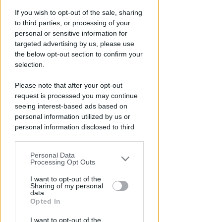
If you wish to opt-out of the sale, sharing
to third parties, or processing of your
personal or sensitive information for
targeted advertising by us, please use
the below opt-out section to confirm your
selection.
Please note that after your opt-out
request is processed you may continue
PIAZZA TRE MARTIRI
seeing interest-based ads based on
Aspettando papa Leone, una
personal information utilized by us or
ligaza in piazza Tre Martiri
personal information disclosed to third
parties prior to your opt-out.
Redazione
di
Personal Data
You may separately opt-out of the further
Processing Opt Outs
disclosure of your personal information
by third parties on the IAB’s list of
I want to opt-out of the
Sharing of my personal
downstream participants.
data.
Opted In
This information may also be disclosed
I want to opt-out of the
by us to third parties on the IAB’s List of