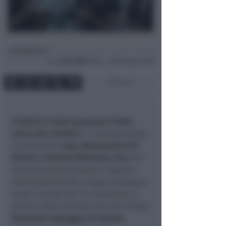
Redazione
di
Lun
8 Giu 2026
15:25 ~ ultimo agg. 16:35
1 min
A Rimini è stato premiato l'hotel
amico dei rondoni
: il riconoscimento
è arrivato da
Lipu, Monumenti Vivi
Rimini e Festival Altissime Voci
che
da tempo promuovono il rispetto
della biodiversità e degli ecosistemi
locali. Con dei fori di aerazione su
più lati della struttura da anni l'hotel
Belvedere Spiaggia di Viserba