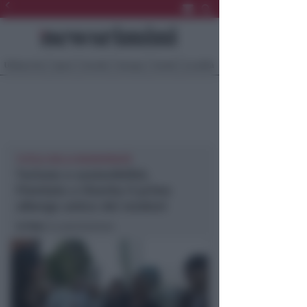
Ultima Ora
Sport
Sociale
Europa
Eventi
Località
TUTELA DELLA BIODIVERSITÀ
Turismo e sostenibilità.
Premiato a Viserba il primo
albergo amico dei rondoni
In foto
: la premiazione