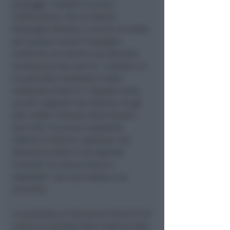
protegge i rondoni e la loro
nidificazione. Per la titolare
Rosangela Passoni, è anche un modo
per portare avanti l'impegno
condiviso col marito Luca Bersani
scomparso due anni fa. I rondoni, la
cui giornata mondiale è stata
celebrata proprio il 7 giugno, sono
uccelli migratori dal Sahara, tra gli
altri edifici riminesi dove hanno i
loro nidi c'è anche l'ospedale
Infermi di Rimini: ospedale che
domenica dalle 17.30 ospiterà
l'evento "La natura entra in
ospedale" con una mostra e un
concerto.
La proposta al Comune di Rimini è di
creare un portale dove inserire tutte