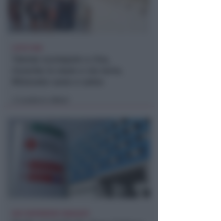
LIETO FINE
13enne scompare a riva,
ricerche in mare e via terra.
Ritrovato sano e salvo
Lamberto Abbati
di
DUE INFERMIERE INDAGATE