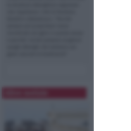
le strutture alberghiere segnalate
che rispettano i nidi di Rondoni,
Rondini e Balestrucci. "Perché
sempre più proprietari siano
incentivati ad agire in questo senso
e perché i turisti possano scegliere
quegli alberghi che tutelano con
gesti concreti la biodiversit"
Altre notizie