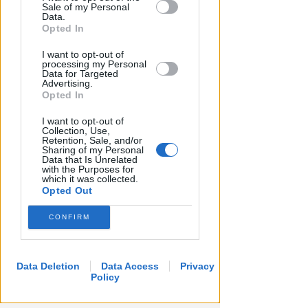
Sale of my Personal
Downstream Participants that may
Data.
further disclose it to other third parties.
Opted In
CRER FIGC LND
I want to opt-out of
Ecco i gironi di Eccellenza:
processing my Personal
Data for Targeted
Rimini nel B, l'Ars Et Labor è nel
Advertising.
girone A
Opted In
VIDEO
Icaro Sport
I want to opt-out of
di
Collection, Use,
Retention, Sale, and/or
Sharing of my Personal
Data that Is Unrelated
with the Purposes for
which it was collected.
Opted Out
CONFIRM
Data Deletion
Data Access
Privacy
Policy