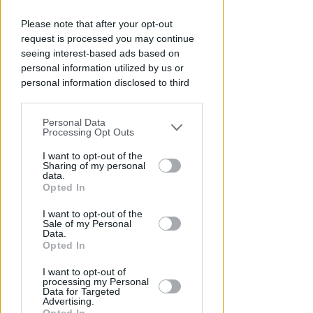
Please note that after your opt-out
request is processed you may continue
seeing interest-based ads based on
personal information utilized by us or
personal information disclosed to third
parties prior to your opt-out.
Personal Data
You may separately opt-out of the further
Processing Opt Outs
TUTTE LE NOTIZIE UTILI
disclosure of your personal information
Visita del Papa: parcheggi,
by third parties on the IAB’s list of
I want to opt-out of the
viabilità, trasporto pubblico,
Sharing of my personal
downstream participants.
data.
assistenza
Opted In
This information may also be disclosed
Redazione
di
I want to opt-out of the
by us to third parties on the IAB’s List of
Sale of my Personal
Downstream Participants that may
Data.
further disclose it to other third parties.
Opted In
I want to opt-out of
processing my Personal
Data for Targeted
Advertising.