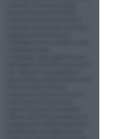
nostra ASL al contact tracing e
quante ne erano al 31/12/2020.
2.Quante persone della struttura
Comunale e Provinciale hanno dato
supporto alla Asl locale per
l’emergenza Covid e quante ne sono
impegnate adesso.
3. Propongo, come suggerito anche
dall’Organo di staff del Commissario
Gen. Figliuolo, il coinvolgimento
delle strutture infermieristiche locali
Private (riunite in diverse
associazioni) anche nel Comune e
nella Provincia di Rimini per
arginare e superare l’emergenza
attuale. Con la loro competenza ed
esperienza nel settore possono fare
la differenza. Coinvolgere in altre