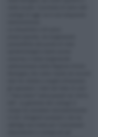
nelle famiglie, nei centri sportivi e
nelle scuole. Il primato di oltre 400
contagi di oggi, ne è una eloquente
testimonianza.
La situazione a dir poco
preoccupante, ma largamente
prevedibile dal punto di vista
epidemiologico dallo scorso
autunno, è stata largamente
sottovalutata dalla Regione Emilia
Romagna che come risulta da recenti
dati ha ridotto o meglio dimezzato
gli operatori. ( dati del Sole 24 ore)
I “tracciatori” sono passati da 1249 a
669 . La gestione dei contagi in
classe ha mandato inevitabilmente
in tilt i dirigenti scolastici che tra
obbligo vaccinale per il personale
dipendente e contagi per gli