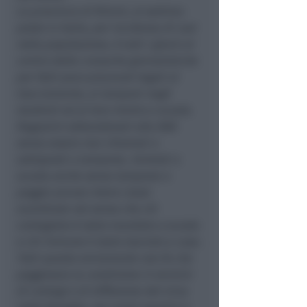
La provincia di Rimini, al settimo
posto in Italia, per incidenza di casi
nella popolazione, è tutti i giorni al
centro delle cronache giornalistiche
per fatti poco piacevoli legati al
tracciamento, ai tamponi negli
studenti ed al loro rientro a scuola.
Ragazzini abbandonati alla DAD
senza essere mai chiamati o
sottoposti a tampone, rientrati a
scuola anche senza tampone o
peggio ancora intere classi
scambiate nel senso che chi
contagiato è stato mandato a scuola
e chi immune è stato lasciato a casa.
Tutti questo ovviamente non fa che
peggiorare la condizione in termini
di contagi e di diffusione del virus