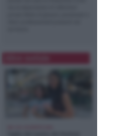
parole non solo la Protezione Civile
ma le Associazioni di Infermieri
privati (fatte di giovani, pensionati o
liberi professionisti) presenti nel
territorio.
Altre notizie
DAL 9 AL 30 AGOSTO 2026
Taglio del nastro del Festival