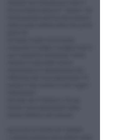
studenti non riescono più a fare il
loro primitivo lavoro di “ docere ” ed
hanno persino aderito allo sciopero
della scuola indetto dalla CISL pochi
giorni fa .
Di fronte a tutto ciò la Giunta
Comunale si adagia a svolgere solo il
suo “compitino relazionale” senza
mettere in atto delle misure
straordinarie di sbarramento alla
diffusione del virus sopperendo “in
proprio” alle carenze di altri organi
Istituzionali.
Ricordo che il Sindaco e “la sua
Giunta” sono responsabili della
Salute Pubblica del Comune.
ALLA LUCE DI TUTTO CIO’ CHIEDO:
1. Quante persone sono adibite nella