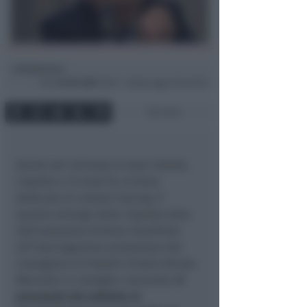
Redazione
di
Ven
24 Dic 2021
16:14 ~ ultimo agg. 6 Giu 03:12
3 min
Anche nel riminese si sono ridotte,
rispetto a 12 mesi fa, le forze
dedicate al contact tracing. E’
quanto emerge dalla risposta data
dall’assessore Kristian Gianfreda
all’interrogazione presentata dal
consigliere di Fratelli d’Italia Nicola
Marcello in consiglio comunale.
Il
personale Asl addetto al