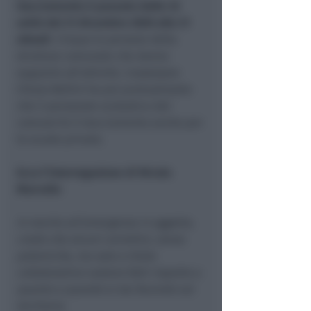
tracciamento è passato dalle 32
unità del 31 dicembre 2020 alle 21
attuali
. Cinque le persone della
struttura comunale che danno
supporto all’attività. L’assessore
Chiara Bellini ha poi puntualizzato
che il personale scolastico del
comune fa il tracciamento anche per
le scuole private.
Ecco l’interrogazione di Nicola
Marcello
In merito all’emergenza in oggetto,
credo che alcuni correttivi, senza
polemiche, ma solo a titolo
collaborativo vadano fatti rispetto a
quanto e quando si sta facendo sul
territorio.