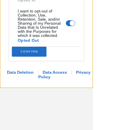
Opted In
I want to opt-out of
Collection, Use,
Retention, Sale, and/or
Sharing of my Personal
DALL'8 AL 15 AGOSTO
Data that Is Unrelated
Ballo abusivo e feste a
with the Purposes for
which it was collected.
pagamento senza licenza.
Opted Out
Chiude per 7 giorni il Mojito
CONFIRM
Redazione
di
Data Deletion
Data Access
Privacy
Policy
INDAGANO I CARABINIERI
Furto del Tabernacolo a San