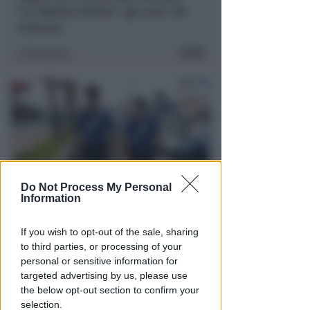
"Le Befane Retrò": gli anni '50
rivivono
FOTO
Redazione
di
Do Not Process My Personal
Information
INSEGUIMENTO SUL BAGNASCIUGA
Ruba portafogli in spiaggia ad
If you wish to opt-out of the sale, sharing
un turista e lo spintona.
to third parties, or processing of your
Arrestato
personal or sensitive information for
targeted advertising by us, please use
Redazione
di
the below opt-out section to confirm your
selection.