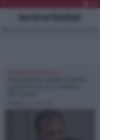
Ultima Ora
Sport
Sociale
Europa
Eventi
Località
INTERROGAZIONE MARCELLO
Tracciamento: addetti a Rimini
passati da 32 a 21, 5 rinforzi
dal comune
In foto
: Nicola Marcello