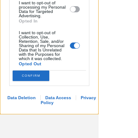
I want to opt-out of
processing my Personal
Data for Targeted
Advertising.
Opted In
I want to opt-out of
Collection, Use,
Retention, Sale, and/or
Sharing of my Personal
LA DECISIONE DEL GIP
Data that Is Unrelated
Abusi ripetuti sulla figlia 13enne
with the Purposes for
which it was collected.
della convivente. 44enne andrà
Opted Out
a processo
CONFIRM
Redazione
di
Data Deletion
Data Access
Privacy
Policy