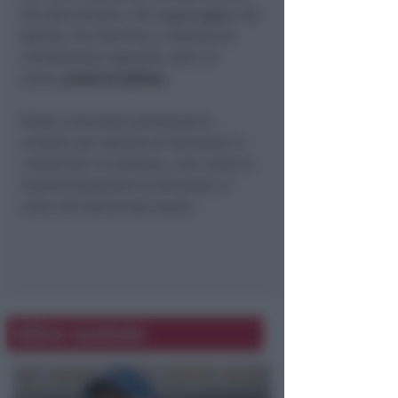
Via Guicciardini, Via Lagomaggio, Via
Balilla, Via Flaminia, il divieto di
introduzione riguarda, oltre al
vetro,
anche le lattine
.
Resta comunque permessa la
vendita per asporto di bevande in
contenitori di plastica, così come la
somministrazione di bevande in
vetro all’interno dei locali.
Altre notizie