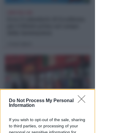
CRER FIGC LND
Ecco il calendario di Eccellenza:
per il Rimini prima sul campo
della Sammaurese
Icaro Sport
di
Do Not Process My Personal
Information
EPISODI FUORI E NON DI CLIENTI
Chiusura Red Devil. Legali del
If you wish to opt-out of the sale, sharing
locale: faro di legalità in zona
to third parties, or processing of your
da "Suburra"
personal or sensitive information for