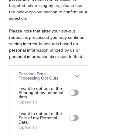
targeted advertising by us, please use
Redazione
di
the below opt-out section to confirm your
selection.
Please note that after your opt-out
request is processed you may continue
seeing interest-based ads based on
personal information utilized by us or
personal information disclosed to third
parties prior to your opt-out.
Personal Data
You may separately opt-out of the further
Processing Opt Outs
ECAD, IL 23 OTTOBRE
disclosure of your personal information
A Coriano l'incontro
by third parties on the IAB’s list of
I want to opt-out of the
Sharing of my personal
internazionale "contro le
downstream participants.
data.
droghe". Spinelli: orgogliosa
Opted In
This information may also be disclosed
Redazione
di
I want to opt-out of the
by us to third parties on the IAB’s List of
Sale of my Personal
Downstream Participants that may
Data.
further disclose it to other third parties.
Opted In