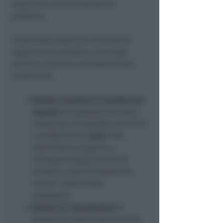
nelle aree ad alta densità di
pubblico.
L'ordinanza stabilisce limitazioni
rigide per la vendita e l'accesso
all'area concerto con determinati
contenitori:
Divieto assoluto di vendita per
asporto
di qualsiasi bevanda
contenuta in bottiglie, bicchieri
o confezioni di
vetro
. Tale
restrizione si applica a
chiunque svolga attività di
vendita o somministrazione,
inclusi i distributori
automatici.
Divieto di introduzione:
è
vietato accedere alle aree dei