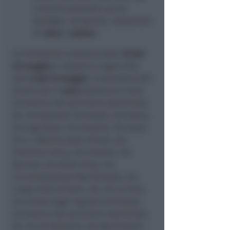
concerti portando con sé
bottiglie, recipienti, contenitori
di
vetro
o
lattine
.
Le limitazioni scattano dalle
10 del
29 maggio
e restano in vigore fino
alle
6 del 31 maggio
. Il perimetro dei
divieti per il
vetro
abbraccia l’area
all'interno del perimetro delimitato
da: Via Bastioni Orientale, Via Roma,
Via Ugo Bassi, Via Giuliani, Via Fada,
Via C. Alberto Dalla Chiesa, Via
Flaminia Conca, Via Fantoni, Via
Abruzzo, Via Della Fiera, Via
Circonvallazione Meridionale, Via
Largo Unità d'Italia. Per chi si trova
nei pressi degli ingressi principali,
all'interno del perimetro delimitato
da: Via IX Febbraio, Via Machiavelli,