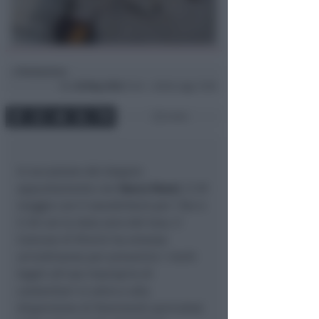
Redazione
di
Gio
28 Mag 2026
12:44 ~ ultimo agg. 12:58
2 min
In occasione del doppio
appuntamento con
Vasco Rossi
, il 29
maggio con il soundcheck per i fan
e
il 30 con la data zero del tour, il
Comune di Rimini ha emesso
un'ordinanza per prevenire i rischi
legati all'uso improprio di
contenitori in vetro e alla
dispersione di frammenti pericolosi