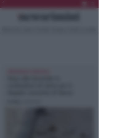
Ultima Ora
Sport
Sociale
Europa
Eventi
Località
ORDINANZA COMUNALE
Stop alle bevande in
contenitori di vetro per il
doppio concerto di Vasco
In foto
: (archivio)