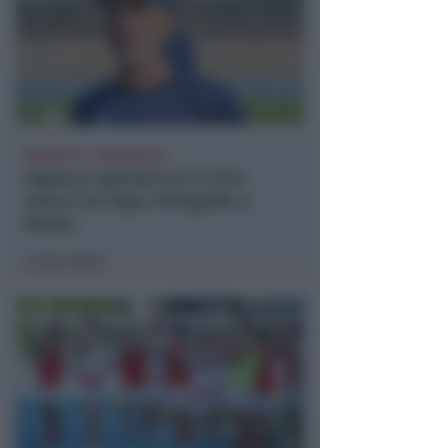
SABATO AL "BIANCHELLI"
Ingresso gratuiti per il test
match tra Vigor Senigallia e
Rimini
Icaro Sport
di