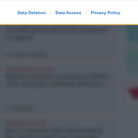
Redazione
di
Data Deletion
Data Access
Privacy Policy
VITTIMA UN ANZIANO RIMINESE
Borseggi sul Metromare, ladri
arrestati grazie all'occhio esperto di
un agente
Lamberto Abbati
di
OSSERVATORIO CGIL INCA
Allarme infortuni sul lavoro a Rimini:
+13% nel primo semestre dell'anno
Redazione
di
APPROVATO DAL CDA
Dati in crescita nella semestrale di
IEG, stime al rialzo per l'esercizio