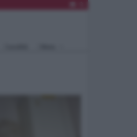
Rimini
Blog
Riccione
Speciali
Santarcangelo
Fiera
Bellaria Igea
Agrinet
M.
Cattolica
Misano
Località
Menu
Coriano
Rimini
Blog
Riccione
Speciali
Santarcangelo
Fiera
Bellaria Igea M.
Agrinet
Cattolica
Misano
Coriano