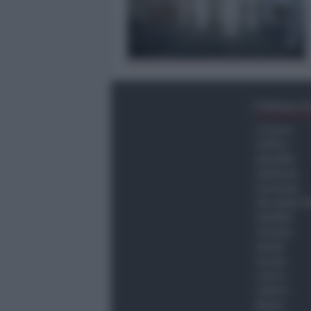
Ultima O
Cronaca
Politica
Attualità
Ambiente
Economia
Vita della C
Viabilità
Turismo
Sanità
Scuola
Lavoro
Cultura
Meteo