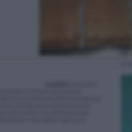
Gio
4
Carabinieri
ancora attivi
mmerciale e il connesso fenomeno del
abitazioni. E’ scattato all’alba di stamattina un
ario di controllo del territorio da parte dei
go di otto militari e la collaborazione del
Municipale di due ispettori dell’ A.U.S.L.