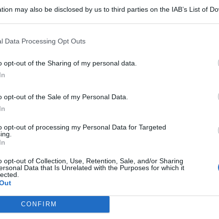
tion may also be disclosed by us to third parties on the IAB’s List of 
 that may further disclose it to other third parties.
l Data Processing Opt Outs
o opt-out of the Sharing of my personal data.
REPORT ANNUALE 2025
In
Stipendi, forniture, tributi. 145
milioni distribuiti da Hera nel
o opt-out of the Sale of my Personal Data.
riminese
In
to opt-out of processing my Personal Data for Targeted
Redazione
ing.
di
In
RICHIESTA SPIEGAZIONI
o opt-out of Collection, Use, Retention, Sale, and/or Sharing
Post razzista legato a Riccione su un
ersonal Data that Is Unrelated with the Purposes for which it
Me
lected.
canale a nome Lega. La sindaca:
Out
gravissimo
LEGGI
CONFIRM