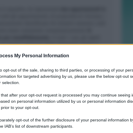
so in squadre, ha ispezionato
due appartamenti in
n tutti gli appartamenti, di proprietà di riminesi, i
ivamente identificato 18 cittadini stranieri, tutti
Sono state contestate complessivamente
12
e per sovraffollamento
. In tutti i casi, gli ospiti
i diversi ambienti delle abitazioni anche su
iti come letti. In particolare in uno degli
ocess My Personal Information
ilevata una precaria situazione igienica –
i
nfiltrazioni di acqua, muffa e presenza di blatte
.
to opt-out of the sale, sharing to third parties, or processing of your per
formation for targeted advertising by us, please use the below opt-out s
ranno
 selection.
nte autorità comunale, per il tramite del
AUSL, due richieste di emissione di ordinanze, di
 that after your opt-out request is processed you may continue seeing i
ased on personal information utilized by us or personal information dis
 il ripristino del numero legale dei residenti e una
 prior to your opt-out.
e urgente per il ripristino del numero legale dei
condizioni igienico – sanitarie precarie connesse
rately opt-out of the further disclosure of your personal information by
he IAB’s list of downstream participants.
, assicura l’Arma, nelle prossime settimane e per