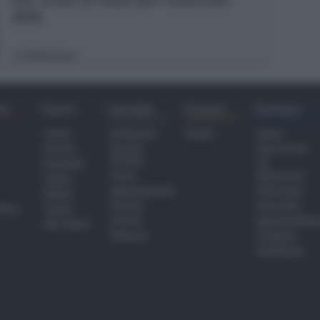
2026
Redazione
di
ra
Sport
Sociale
Eventi
Europa
Calcio
Redazione
Eventi
Home
Basket
Perché
Fake & Fact
Sociale
Baseball
TG
Focus
Newsroom
Volley
Appuntamenti
GR Europa
Motori
Dossier
Interviste
hiesa
Tennis
Servizi
Approfondime
Altri Sport
Podcast
Progetto
Redazione