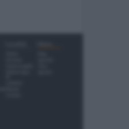
Località
Menu
Rimini
Blog
Riccione
Speciali
Santarcangelo
Fiera
Bellaria Igea
Agrinet
M.
Cattolica
nti
Misano
Coriano