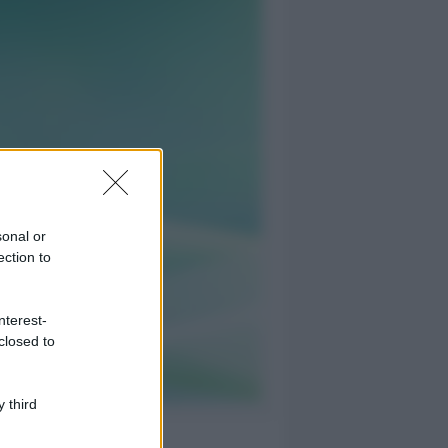
sonal or
ection to
nterest-
closed to
 third