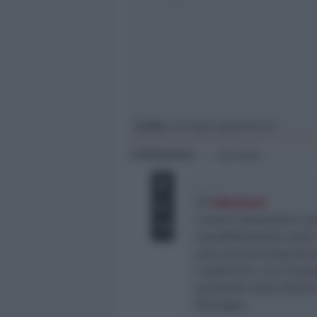
Giovani
Università
In foto
: uno degli appartamenti
Redazione
di
2 min
contro l’abusivismo co
sovraffollamento nelle 
altro servizio straordin
Carabinieri, con l’impie
personale della Polizia 
Romagna.