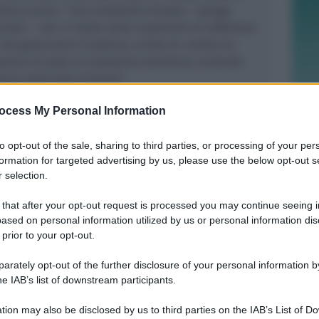
atica unica. “
Una modalità virtuosa –
spiega
unale –
che ci mette nelle condizioni di rafforzare
 che governano il sistema, al fine di evitare le
azioni di posti al medesimo bambino, evitando
tino nelle liste d’attesa
“.
a convenzione rientra il consolidamento il sistema
ocess My Personal Information
 alle scuole per l’infanzia, il sostegno alla
nti di scuola infanzia, la libertà di scelta dei
to opt-out of the sale, sharing to third parties, or processing of your per
i da parte di ciascun gestore, l’accoglienza anche
formation for targeted advertising by us, please use the below opt-out s
di bambini con disabilità che necessitano di
 selection.
ità di intervento corrispondenti a quelle previste
 that after your opt-out request is processed you may continue seeing i
unge l’Amministrazione comunale –
permetterà di
ased on personal information utilized by us or personal information dis
orazione con le scuole private paritarie, per
 prior to your opt-out.
ù il sistema pubblico-privato e offrire maggiori
rately opt-out of the further disclosure of your personal information by
minesi e per andare anche a comprendere meglio le
he IAB’s list of downstream participants.
nti della nostra comunità, tramite la
rsi attori territoriali
”.
tion may also be disclosed by us to third parties on the IAB’s List of 