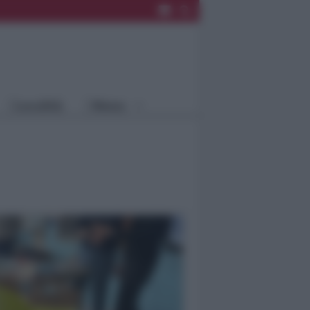
Rimini
Blog
Riccione
Speciali
Santarcangelo
Fiera
Bellaria Igea
Agrinet
M.
Cattolica
Misano
Località
Menu
Coriano
Rimini
Blog
Riccione
Speciali
Santarcangelo
Fiera
Bellaria Igea M.
Agrinet
Cattolica
Misano
Coriano