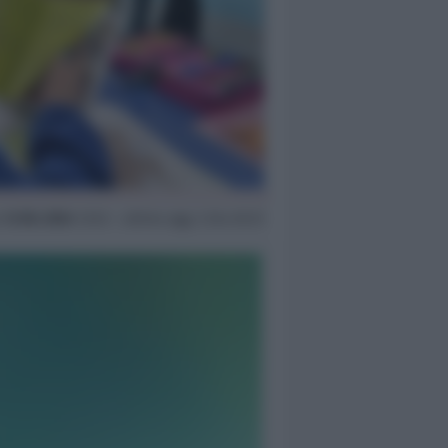
o
12 Dic 2024
12:53 ~ ultimo agg. 2 Giu 02:31