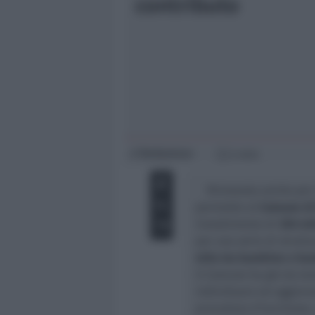
contributo
Giovani
Università
Redazione
di
2 min
Rinnovata anche per 
permette al
Comune di 
investimento di
350 mi
per una serie di strutt
mila tra bambine e ba
Il Comune ha già da te
individuare ed aggiorna
procedura d’iscrizione,