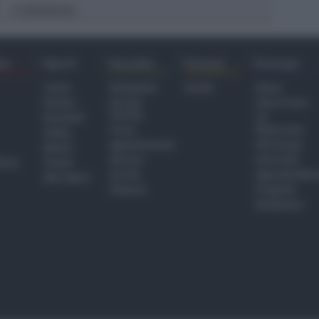
Redazione
di
ra
Sport
Sociale
Eventi
Europa
Calcio
Redazione
Eventi
Home
Basket
Perché
Fake & Fact
Sociale
Baseball
TG
Focus
Newsroom
Volley
Appuntamenti
GR Europa
Motori
Dossier
Interviste
hiesa
Tennis
Servizi
Approfondime
Altri Sport
Podcast
Progetto
Redazione