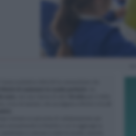
Gi
l’anno scolastico 2024/25 la convenzione che
Rimini di sostenere le scuole paritarie
. Un
la euro
, con una riserva di altri
50 mila
per il 2025,
ure, circa 40 sezioni, che accolgono a Rimini circa
8
mbini
.
mpo iniziato un percorso di collaborazione per
re annualmente le finalità a cui si aggiunge la
 coordinata e comune a tutte le scuole, tramite