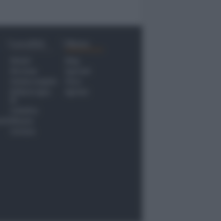
Località
Menu
Rimini
Blog
Riccione
Speciali
Santarcangelo
Fiera
Bellaria Igea
Agrinet
M.
Cattolica
nti
Misano
Coriano