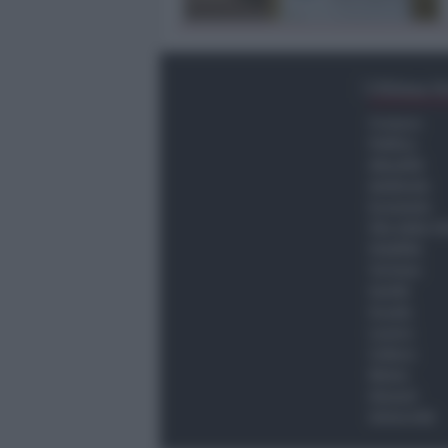
Ultima O
Cronaca
Politica
Attualità
Ambiente
Economia
Vita della C
Viabilità
Turismo
Sanità
Scuola
Lavoro
Cultura
Meteo
Giovani
Università