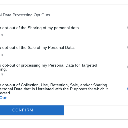
 that may further disclose it to other third parties.
l Data Processing Opt Outs
PER 10 GIORNI
o opt-out of the Sharing of my personal data.
Risse, violente liti e rifiuti
In
abbandonati. Licenza sospesa per un
pub riminese
o opt-out of the Sale of my Personal Data.
In
Redazione
di
to opt-out of processing my Personal Data for Targeted
ing.
In
E IL MEMORIAL MONICA DONATI
Dal 28 al 30 agosto a Rimini la 1ª
o opt-out of Collection, Use, Retention, Sale, and/or Sharing
edizione del Torneo dell'Amicizia
ersonal Data that Is Unrelated with the Purposes for which it
lected.
Out
Me
Icaro Sport
FOTO
di
CONFIRM
LEGGI
SILVIA ALLETTI GUIDA SEEDING