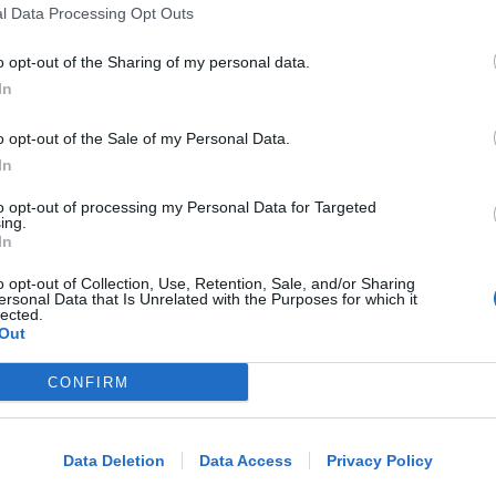
Rimini
l Data Processing Opt Outs
o opt-out of the Sharing of my personal data.
Icaro Sport
di
In
CALCIO ECCELLENZA
o opt-out of the Sale of my Personal Data.
Rimini Calcio: 509 abbonati. Nisi e
In
Bertani indisponibili per Senigallia
to opt-out of processing my Personal Data for Targeted
ing.
In
Icaro Sport
di
o opt-out of Collection, Use, Retention, Sale, and/or Sharing
ersonal Data that Is Unrelated with the Purposes for which it
lected.
ALL'INFERMI
Out
Si sente male mentre è in vacanza a
Riccione. Ricoverata Patrizia Reggiani
CONFIRM
Me
LEGGI
Redazione
di
Data Deletion
Data Access
Privacy Policy