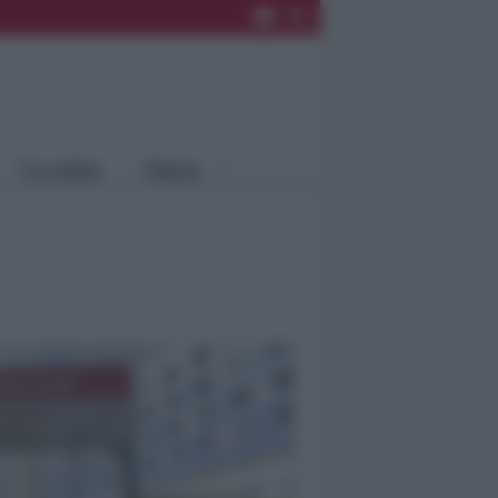
Rimini
Blog
Riccione
Speciali
Santarcangelo
Fiera
Bellaria Igea
Agrinet
M.
Cattolica
Misano
Località
Menu
Coriano
Rimini
Blog
Riccione
Speciali
Santarcangelo
Fiera
Bellaria Igea M.
Agrinet
Cattolica
Misano
Coriano