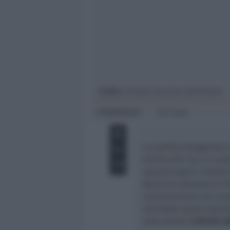
Giovani
Università
In foto
: il Pronto Soccorso dell’Infermi
Redazione
di
1 min
La sanità protagonista 
diretta alle 18 e in rep
saranno ospiti il dotto
Medicina Generale di R
confronteranno sul nu
dovrebbe essere operat
sulle attuali
criticità d