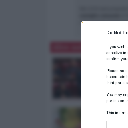
Alle 22.10 sarà propost
consiglio comunale
di 
c’era proprio il tema sa
Do Not Pr
Altre notizie
If you wish 
sensitive in
confirm your
Please note
based ads b
third parties
You may sepa
parties on t
This informa
Participants