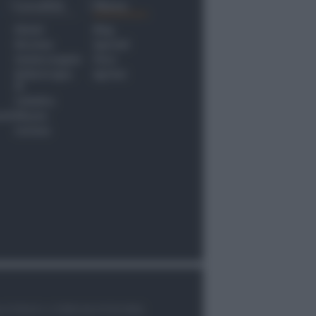
Località
Menu
Rimini
Blog
Riccione
Speciali
Santarcangelo
Fiera
Bellaria Igea
Agrinet
M.
Cattolica
nti
Misano
Coriano
le di Rimini n.7/2003 del 07/05/2003,