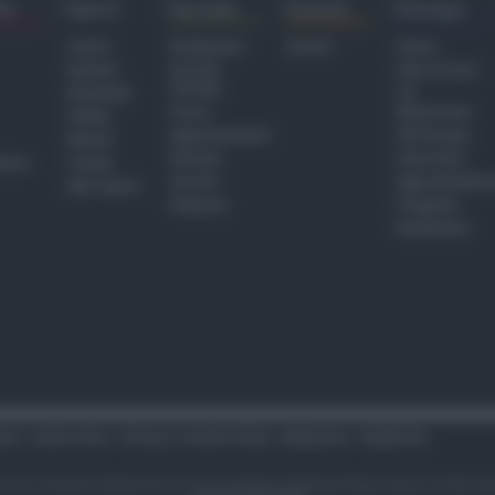
ra
Sport
Sociale
Eventi
Europa
Calcio
Redazione
Eventi
Home
Basket
Perché
Fake & Fact
Sociale
Baseball
TG
Focus
Newsroom
Volley
Appuntamenti
GR Europa
Motori
Dossier
Interviste
hiesa
Tennis
Servizi
Approfondime
Altri Sport
Podcast
Progetto
Redazione
tari
Codice etico
Privacy e Cookie Policy
Redazione
Pubblicità
i sono riservati. Newsrimini.it è una testata registrata Reg. presso il tribuna