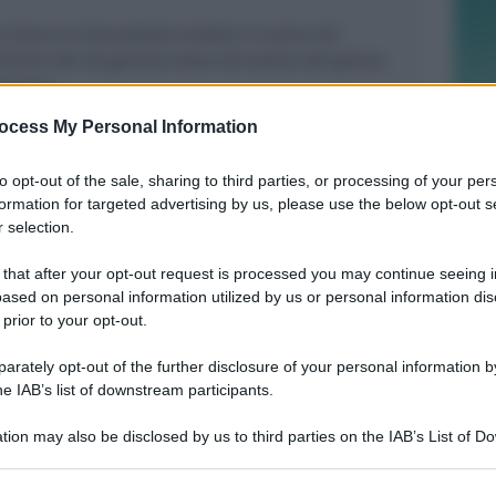
o invece la discussione andata in scena nel
Rimini del 26 gennaio dove all’ordine del giorno
nitario.
ocess My Personal Information
to opt-out of the sale, sharing to third parties, or processing of your per
formation for targeted advertising by us, please use the below opt-out s
 selection.
IL DEPUTATO PD INTERROGA
Post razzista legato a Riccione.
 that after your opt-out request is processed you may continue seeing i
Gnassi: Salvini dica se social è della
ased on personal information utilized by us or personal information dis
Lega
 prior to your opt-out.
rately opt-out of the further disclosure of your personal information by
Redazione
di
he IAB’s list of downstream participants.
GOLDEN CLUB RIMINI
tion may also be disclosed by us to third parties on the IAB’s List of 
A Brayan Schiaratura e Federica
 that may further disclose it to other third parties.
Moroni vanno i favori della 7ª Guarda