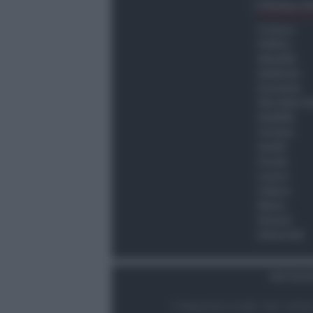
Ultima O
Cronaca
Politica
Attualità
Ambiente
Economia
Vita della C
Viabilità
Turismo
Sanità
Scuola
Lavoro
Cultura
Meteo
Giovani
Università
Dati Socie
© Newsrimini.it 2025. Tutti i diritt