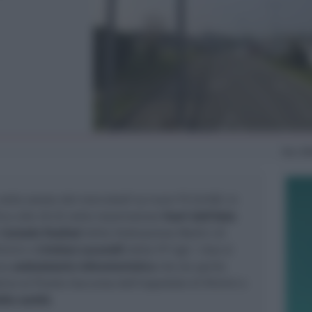
Mar
31
nella serata del mercoledì su Icaro TV (ch18). In
lica alle 20.35 nella trasmissione
Fuori dall’Aula
r
Corrado Paolizzi
della Federazione Medici di
imini e
Cristian Lucarelli
della FP Cgil. I due si
ovo
ambulatorio infermieristico
che da aprile
ivo al Pronto Soccorso dell’ospedale di Rimini e
ella sanità
.