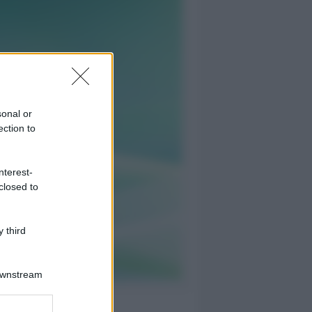
sonal or
ection to
nterest-
closed to
 third
Downstream