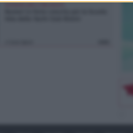
ISCRIZIONI SINO A FINE AGOSTO
Numeri in forte crescita per la Scuola
Vela dello Yacht Club Rimini
Icaro Sport
FOTO
di